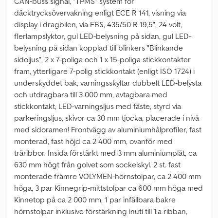
CAN-buss signal, "TPMS" system för
däcktrycksövervakning enligt ECE R 141, visning via
display i dragbilen, via EBS, 435/50 R 19,5", 24 volt,
flerlampslyktor, gul LED-belysning på sidan, gul LED-
belysning på sidan kopplad till blinkers "Blinkande
sidoljus", 2 x 7-poliga och 1 x 15-poliga stickkontakter
fram, ytterligare 7-polig stickkontakt (enligt ISO 1724) i
underskyddet bak, varningsskyltar dubbelt LED-belysta
och utdragbara till 3 000 mm, avtagbara med
stickkontakt, LED-varningsljus med fäste, styrd via
parkeringsljus, skivor ca 30 mm tjocka, placerade i nivå
med sidoramen! Frontvägg av aluminiumhålprofiler, fast
monterad, fast höjd ca 2 400 mm, ovanför med
träribbor. Insida förstärkt med 3 mm aluminiumplåt, ca
630 mm högt från golvet som sockelskyl. 2 st. fast
monterade främre VOLYMEN-hörnstolpar, ca 2 400 mm
höga, 3 par Kinnegrip-mittstolpar ca 600 mm höga med
Kinnetop på ca 2 000 mm, 1 par infällbara bakre
hörnstolpar inklusive förstärkning inuti till 1:a ribban,