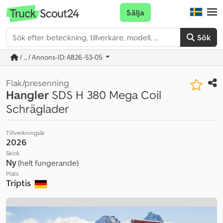
Sälja
Sök
/ ... / Annons-ID: A826-53-05
Flak/presenning
Hangler
SDS H 380 Mega Coil
Schräglader
Tillverkningsår
2026
Skick
Ny
(helt fungerande)
Plats
Triptis