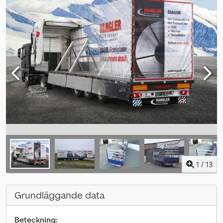
1
/
13
Grundläggande data
Beteckning: