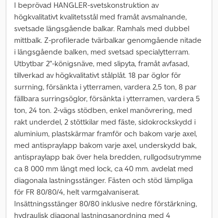
I beprövad HANGLER-svetskonstruktion av
högkvalitativt kvalitetsstål med framåt avsmalnande,
svetsade längsgående balkar. Ramhals med dubbel
mittbalk. Z-profilerade tvärbalkar genomgående nitade
i längsgående balken, med svetsad specialytterram.
Utbytbar 2"-königsnäve, med slipyta, framåt avfasad,
tillverkad av högkvalitativt stålplåt. 18 par öglor för
surrning, försänkta i ytterramen, vardera 2,5 ton, 8 par
fällbara surringsöglor, försänkta i ytterramen, vardera 5
ton, 24 ton. 2-vägs stödben, enkel manövrering, med
rakt underdel, 2 stöttkilar med fäste, sidokrockskydd i
aluminium, plastskärmar framför och bakom varje axel,
med antispraylapp bakom varje axel, underskydd bak,
antispraylapp bak över hela bredden, rullgodsutrymme
ca 8 000 mm långt med lock, ca 40 mm. avdelat med
diagonala lastningsstänger. Fästen och stöd lämpliga
för FR 80/80/4, helt varmgalvaniserat.
Insättningsstänger 80/80 inklusive nedre förstärkning,
hydraulisk diagonal lastningsanordning med 4