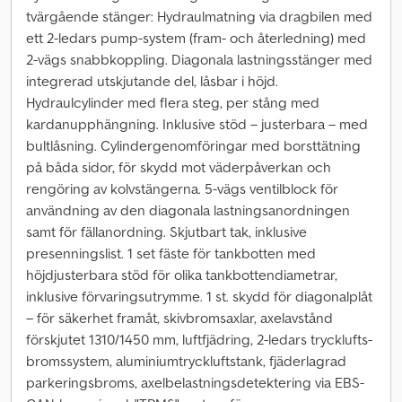
tvärgående stänger: Hydraulmatning via dragbilen med
ett 2-ledars pump-system (fram- och återledning) med
2-vägs snabbkoppling. Diagonala lastningsstänger med
integrerad utskjutande del, låsbar i höjd.
Hydraulcylinder med flera steg, per stång med
kardanupphängning. Inklusive stöd – justerbara – med
bultlåsning. Cylindergenomföringar med borsttätning
på båda sidor, för skydd mot väderpåverkan och
rengöring av kolvstängerna. 5-vägs ventilblock för
användning av den diagonala lastningsanordningen
samt för fällanordning. Skjutbart tak, inklusive
presenningslist. 1 set fäste för tankbotten med
höjdjusterbara stöd för olika tankbottendiametrar,
inklusive förvaringsutrymme. 1 st. skydd för diagonalplåt
– för säkerhet framåt, skivbromsaxlar, axelavstånd
förskjutet 1310/1450 mm, luftfjädring, 2-ledars trycklufts-
bromssystem, aluminiumtryckluftstank, fjäderlagrad
parkeringsbroms, axelbelastningsdetektering via EBS-