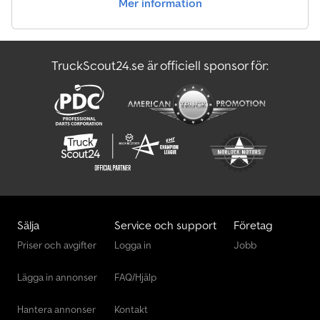
Mer information
TruckScout24.se är officiell sponsor för:
Sälja
Service och support
Företag
Priser och avgifter
Logga in
Jobb
Lägga in annonser
FAQ/Hjälp
Hantera annonser
Kontakt