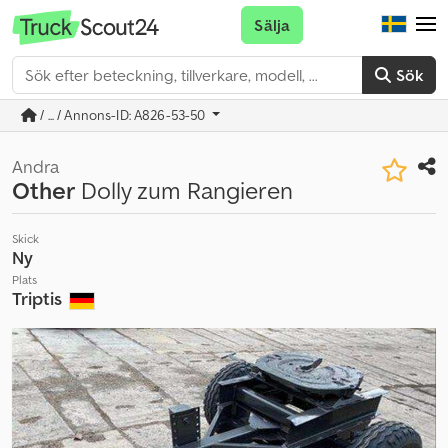
Sälja
Sök
/ ... / Annons-ID: A826-53-50
Andra
Other
Dolly zum Rangieren
Skick
Ny
Plats
Triptis