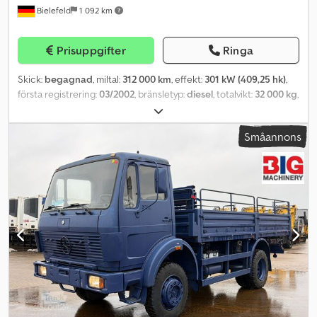
Bielefeld
1 092 km
Prisuppgifter
Ringa
Skick:
begagnad
, miltal:
312 000 km
, effekt:
301 kW (409,25 hk)
,
första registrering:
03/2002
, bränsletyp:
diesel
, totalvikt:
32 000 kg
,
axelkonfiguration:
3 axlar
, nästa besiktning (TÜV):
03/2026
, färg:
orange
, växeltyp:
mekanisk
, total höjd:
3 750 mm
,
Småannons
lastutrymmesvolym:
15 m³
, Utrustning:
ABS, elektroniskt
stabilitetsprogram (ESP)
, MAN FE 32.410 A 8x2 Assmann 15m³ sug-
och tryck HD-kombispolare INOX rostfritt stål V2A Första reg.:
03.2002 Miltal: ca 312 000 Dkjdjxtr Ahjpfx Ac Ujr Motor: 301 kW /
slagvolym 11 967 cm³ Växellåda: ZF manuell Fjädring:
blad-/luftfjädring + lyft- och styrbar axel Längd: 10 750 mm / Höjd: 3
750 mm Axelavstånd: 5 100 mm Tjänstevikt: 18 180 kg Däck:
315/80R22,5 (ca 95 %) Godkänd som självgående arbetsmaskin
Påbyggnad: Assmann 15m³ sug- och tryck HD-kombispolare i V2A
(INOX) Tankmaterial: 1.4301 rostfritt stål Typ: 15,0/228 PI Totalvolym:
15 000 liter Kolvläge 1: 13,0 m³ slam + 2,0 m³ vatten Kolvläge 2: 5,0 m³
slam + 10,0 m³ vatten Vakuumpump: Demag Wittig RFW 260 V ca 1
600 m³/h Sugslangskassett: DN 100 med användbar längd 9,0