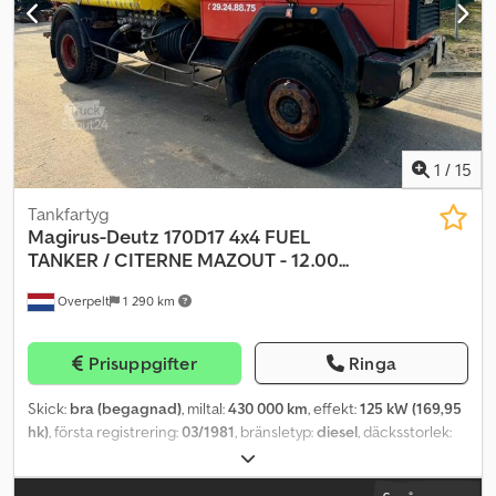
1970 Pumpeffekt: 1 600 l/min Tankvolym: l Besättning: 9 personer
inklusive förare Dksdpfx Aexxmqqoc Usr Bromstyp:
Tryckluft/hydraulik, motorbroms Fordonet var i bruk som
drift-/fabrikbrandbil från 1997 till 2025. UPPGIFTER OM
UTRUSTNING UTAN GARANTI, med reservation för ändringar,
mellan­försäljning och fel!
1
/
15
Tankfartyg
Magirus-Deutz
170D17 4x4 FUEL
TANKER / CITERNE MAZOUT - 12.00...
Overpelt
1 290 km
Prisuppgifter
Ringa
Skick:
bra (begagnad)
, miltal:
430 000 km
, effekt:
125 kW (169,95
hk)
, första registrering:
03/1981
, bränsletyp:
diesel
, däcksstorlek:
13R 22,5
, däckens skick:
30 procent
, axelkonfiguration:
4x4
,
bränsle:
diesel
, färg:
annan
, växeltyp:
mekanisk
, fjädring:
stål
, total