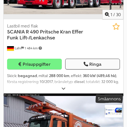
1
/
30
Lastbil med flak
SCANIA
R 490 Pritsche Kran Effer
Funk Lift-/Lenkachse
Lahr
1 484 km
Prisuppgifter
Ringa
Skick:
begagnad
, miltal:
288 000 km
, effekt:
360 kW (489,46 hk)
,
första registrering:
10/2017
, bränsletyp:
diesel
, totalvikt:
32 000 kg
,
axelkonfiguration:
3 axlar
, bromsar:
retarder
, färg:
röd
, växeltyp:
automatisk
, emissionsklass:
Euro 6
, lastutrymmets längd:
5 800
Småannons
mm
, lastutrymmets bredd:
2 490 mm
, lastutrymmeshöjd:
800 mm
,
Utrustning:
ABS, bakgavellyft, kran, luftkonditionering,
parkeringsvärmare
, Scania R 490, flak med kran, Effer, radiostyrd,
lyft-/styrbar axel, full luftfjädring, aluminiumlämmar, Euro 6. Dksdpfx
Ajzh Rx Dsc Uor För frågor: 0626550 * Skick: mycket bra * Effekt: