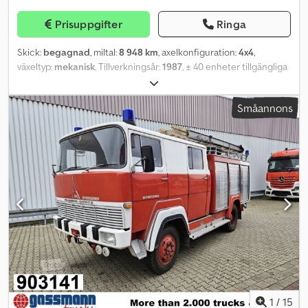
Prisuppgifter
Ringa
Skick:
begagnad
, miltal:
8 948 km
, axelkonfiguration:
4x4
,
växeltyp:
mekanisk
, Tillverkningsår:
1987
, ± 40 enheter tillgängliga
från lager om osålda. Servade, nymålade och genomgångna. Klara
för användning. Märke: MERCEDES BENZ Modell: 1017 AK
Småannons
Axelkonfiguration: 4x4 Motor: Egen 6-cylindrig, typ OM 352 A V, 5
675 cm³ (364 kubiktum), turboladdad, vätskekyld. Motoreffekt: 168
hk vid 2 800 rpm. Växellåda: 5-växlad. Fördelningslåda: 2-växlad, typ
VG 500-3. Hastighet: 80/85 km/h Bränsletyp: Diesel. Bränsletank:
135 liter (30 gallon). Besättning: 1 + 2 Längd: 7,14 m (278 tum). Bredd:
2,47 m (96 tum). Höjd: 3,25 m (126 tum). Dodpoyydzxofx Ac Ujkr Vikt:
12 200 kg (26 840 lb). Miltal mellan 8 000 och 20 000 km Kåpa med
bänkar bak 4 personer per bänk Totalt ± 16 personer ± 40
enheter tillgängliga från lager om osålda. = Ytterligare information
= Drivning: Hjul Tjänstevikt: 12 200 kg CE-märkt: ja
1
/
15