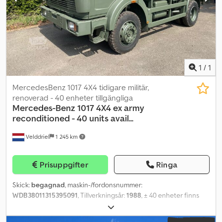
Totalt ± 16 personer
1
/
1
MercedesBenz 1017 4X4 tidigare militär,
renoverad - 40 enheter tillgängliga
Mercedes-Benz
1017 4X4 ex army
reconditioned - 40 units avail...
Velddriel
1 245 km
Prisuppgifter
Ringa
Skick:
begagnad
, maskin-/fordonsnummer:
WDB38011315395091
, Tillverkningsår:
1988
, ± 40 enheter finns
tillgängliga från lager om osålda. Servad, ommålad och
genomgången. Klar för användning. Märke: MERCEDES BENZ