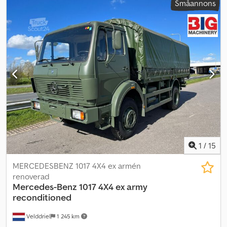
Småannons
Modell: 1017 AK Djdsyydzlspfx Ac Uekr Axelkonfiguration: 4×4
Motor: Egen 6-cylindrig, typ OM 352 A V, 5 675 cm³ (364 kubiktum),
turboladdad, vätskekyld. Hästkrafter: 168 vid 2 800 v/min. Växellåda:
5-växlad. Fördelningslåda: 2-växlad, typ VG 500-3. Toppfart: 80/85
km/h Bränsletyp: Diesel Bränsletank: 135 liter (30 gallon)
Besättning: 1 + 2 Längd: 7,14 m (278 tum) Bredd: 2,47 m (96 tum)
Höjd: 3,25 m (126 tum) Vikt: 12 200 kg (26 840 lb) Mätarställning
mellan 8 000 och 20 000 km Kapell med bänkar bak 4 personer
per bänk Totalt ± 16 personer ± 40 enheter tillgängliga från lager
om osålda. = Ytterligare information = CE-märkning: ja
1
/
15
MERCEDESBENZ 1017 4X4 ex armén
renoverad
Mercedes-Benz
1017 4X4 ex army
reconditioned
Velddriel
1 245 km