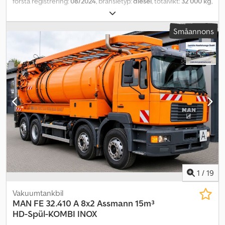
första registrering:
08/2024
, bränsletyp:
diesel
, totalvikt:
32 000 kg
,
axelkonfiguration:
3 axlar
, nästa besiktning (TÜV):
09/2026
,
växeltyp:
halvautomatisk
, emissionsklass:
Euro 6
, Utrustning:
ABS,
Småannons
elektroniskt stabilitetsprogram (ESP), luftkonditionering,
navigationssystem, parkeringsvärmare
, Fordonet står sedan
2025-09-25 hos MAN Hannover. Multifunktionsratt, solskydd för
vindruta, solrullgardiner för sidorutorna, kylbox, MAN ljudsystem,
sidoskamerasystem (SCS) ## SE DOKUMENT ## Müller 12105900
Dksdpfxov Ndq Ho Ac Uer
1
/
19
Vakuumtankbil
MAN
FE 32.410 A 8x2 Assmann 15m³
HD-Spül-KOMBI INOX