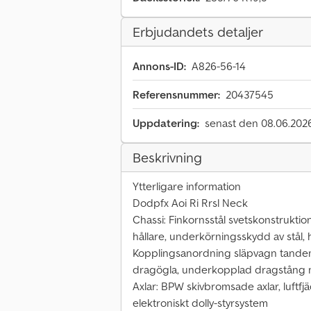
Erbjudandets detaljer
Annons-ID:
A826-56-14
Referensnummer:
20437545
Uppdatering:
senast den 08.06.202
Beskrivning
Ytterligare information
Dodpfx Aoi Ri Rrsl Neck
Chassi: Finkornsstål svetskonstruktio
hållare, underkörningsskydd av stål
Kopplingsanordning släpvagn tand
dragögla, underkopplad dragstång 
Axlar: BPW skivbromsade axlar, luftfj
elektroniskt dolly-styrsystem