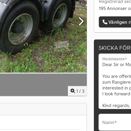
Registrerad se
195 Annonser o
Vänligen r
SKICKA FÖ
Meddelande*
1
/
3
Namn*