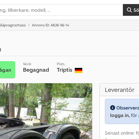
S
Släpvagnschassi
Annons-ID: A826-56-14
n
Skick
Plats
Begagnad
Triptis
rågan
Leverantör
Observer
logga in,
för a
Senast online: 