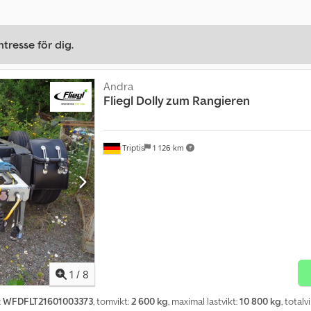
tresse för dig.
Andra
Fliegl
Dolly zum Rangieren
Triptis
1 126 km
1
/
8
:
WFDFLT21601003373
, tomvikt:
2 600 kg
, maximal lastvikt:
10 800 kg
, totalv