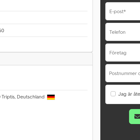
E-post*
60
Telefon
Företag
Postnummer o
Jag är åte
 Triptis, Deutschland