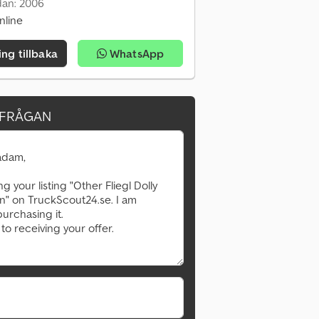
dan: 2006
nline
ing tillbaka
WhatsApp
RFRÅGAN