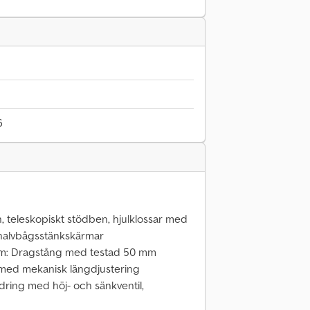
6
n, teleskopiskt stödben, hjulklossar med
, halvbågsstänkskärmar
em: Dragstång med testad 50 mm
med mekanisk längdjustering
ädring med höj- och sänkventil,