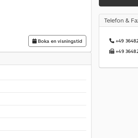
Telefon & Fa
+49 36482
Boka en visningstid
+49 36482