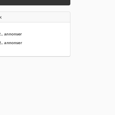
x
... annonser
... annonser