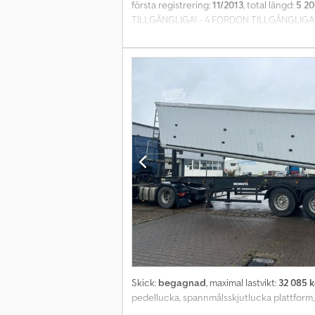
första registrering:
11/2013
, total längd:
5 2
TILLGÄNGLIGA! - 4 FORDON TILLGÄNGLIGA! - 
Finståls-svetskonstruktion, sadelkoppling, ti
underkörningsskydd av stål, halvskärmar C
med lyft- och sänkningsventil 2-lednings 
förbindningsledningar till dragbilen, 2 fö
förbindningskabel, EBS-förbindningskabel t
systemets funktion! Axelbelastningsdetekterin
positionsljus fram, 2 vit/röda sidomarkerings
släpvagnen Registreringsland: Tyskland, me
R 048, vit på sidorna och röd bak Finståls-sv
teleskopstöd, 2 kilklossar med hållare, u
dragbil. BPG-skivbromsaxlar, luftfjädring 
förväxlingssäkra kopplingshuvuden fram, med
bromssystem med EBS-kontakt fram, med för
garanterar ABS-systemets funktion! Axelbelast
sidorna, 2 vita positionsljus fram, 2 vit/röda
förbindningskabel till släpvagnen Registre
reflexremsor enligt ECE R 048, vit på sidor
Skick:
begagnad
, maximal lastvikt:
32 085 
pedellucka, spannmålsskjutlucka plattform,