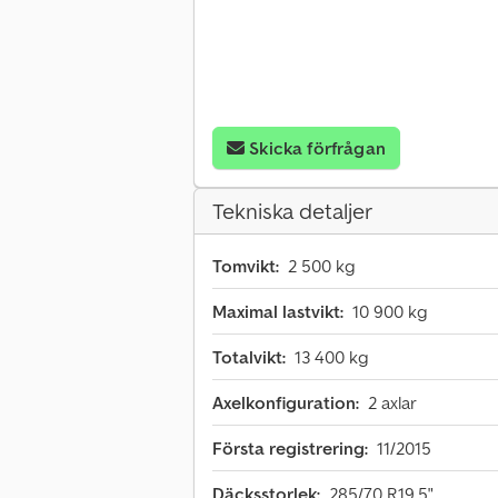
Skicka förfrågan
Tekniska detaljer
Tomvikt:
2 500 kg
Maximal lastvikt:
10 900 kg
Totalvikt:
13 400 kg
Axelkonfiguration:
2 axlar
Första registrering:
11/2015
Däcksstorlek:
285/70 R19,5"