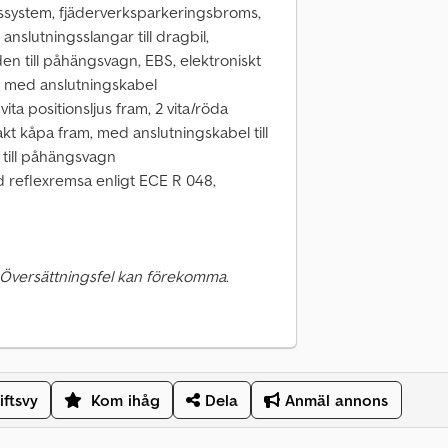
ssystem, fjäderverksparkeringsbroms,
slutningsslangar till dragbil,
n till påhängsvagn, EBS, elektroniskt
 med anslutningskabel
 vita positionsljus fram, 2 vita/röda
akt kåpa fram, med anslutningskabel till
l till påhängsvagn
reflexremsa enligt ECE R 048,
 Översättningsfel kan förekomma.
iftsvy
Kom ihåg
Dela
Anmäl annons