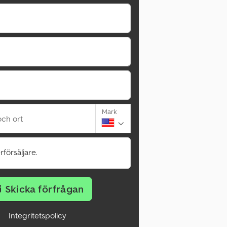
Mark
ch ort
rförsäljare.
Skicka förfrågan
Integritetspolicy