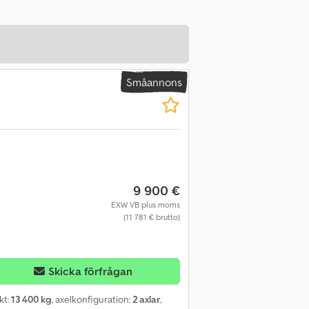
Småannons
9 900 €
EXW VB plus moms
(11 781 € brutto)
Skicka förfrågan
ikt:
13 400 kg
, axelkonfiguration:
2 axlar
,