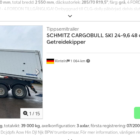
00 mm
, total bredd:
2 550 mm
, däcksstorlek:
285/70 R19,5"
, färg:
grå
, 4 FO
4 FORDON TILLGÄNGLIGA! Ombyggnad till CLG-dolly påbörjad, delvis slutför
llverkare enligt vårt val för 2 kungsnäsor med kulvridlager, anslag max 20°, t
LG-underkopplingsträcka med testade 50 mm dragöglor för både dolly och dr
tryckluftbromssystem, fjäderackumulatorbaserad parkeringsbroms, 2 förväx
Tippsemitrailer
SCHMITZ CARGOBULL
SKI 24-9,6 48
rväxlingssäkra kopplingshuvuden till släpvagnen EBS, elektroniskt bromssy
Getreidekipper
ill släpvagnen Dcedpfx Alszm Trqj Nsk Observera: Släpvagnen får endast d
g för lastbilar via EBS, utan installation för lastbil. 24 volt, flerkammarbely
ljus bak, 1 x 15-polig kontakt fram, med förbindningskabel till lastbilen, 1 x 
d Dekra-godkännande, förberedd för registreringsskylthållare i en rad, k
Rinteln
1 064 km
etskonstruktion, sadelkoppling, tillverkare enligt vårt val för 2 kungsnäsor 
nderkörningsskydd av stål, halvskärmar CLG-underkopplingsträcka med testa
med lyft- och sänkningsventil 2-lednings tryckluftbromssystem, fjäderackum
 förbindningsledningar till dragbilen, 2 förväxlingssäkra kopplingshuvuden
bindningskabel, EBS-förbindningskabel till släpvagnen Observera: Släpva
ningsdetektering för lastbilar via EBS, utan installation för lastbil. 24 vol
 sidomarkeringsljus bak, 1 x 15-polig kontakt fram, med förbindningskabel till 
1
/
15
ringsland: Tyskland, med Dekra-godkännande, förberedd för registreringssk
na och röd bak Sadelhöjd ca: 1150 mm Kopplingshöjd ca: 380 mm Arkivbilder
kg
, totalvikt:
39 000 kg
, axelkonfiguration:
3 axlar
, första registrering:
07/200
 Dcjdpfx Aow Hin Djl Njk BPW trumbromsar, För mer information, vänligen ri