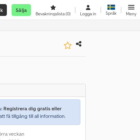
ök
Sälja
Språk
Bevakningslista
(0)
Logga in
Meny
a:
Registrera dig gratis eller
tt få tillgång till all information.
förra veckan