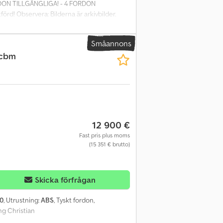
RDON TILLGÄNGLIGA! - 4 FORDON
d! Observera: Bilderna är arkivbilder.
eleskopstöd, 2 kilklossar med hållare,
agbil. BPW-skivbromsaxlar, luftfjädring
Småannons
lingssäkra kopplingshuvuden fram, med
 cbm
stem med EBS-kontakt fram, med
ras av dragfordon som garanterar ABS-
sning, gula LED-ljus på sidorna, 2 vita
15-polig kontakt med förbindningskabel till
onturmarkering med reflexremsor enligt ECE
med kulvridlager, anslag max 20°,
de 50 mm dragöglor för både dolly och
12 900 €
ulatorbaserad parkeringsbroms, 2
Fast pris plus moms
 till släpvagnen EBS, elektroniskt
(15 351 € brutto)
gnen får endast dras av dragfordon som
t, flerkammarbelysning, gula LED-ljus på
lastbilen, 1 x 15-polig kontakt med
Skicka förfrågan
ylthållare i en rad, konturmarkering med
!
0
, Utrustning:
ABS
, Tyskt fordon,
ng Christian