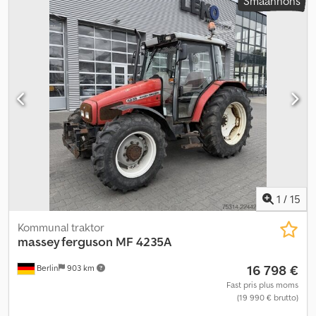
Småannons
1
/
15
Kommunal traktor
massey ferguson
MF 4235A
16 798 €
Berlin
903 km
Fast pris plus moms
(19 990 € brutto)