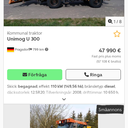
1
/
8
Kommunal traktor
Unimog
U 300
47 990 €
Pragsdorf
799 km
Fast pris plus moms
(57 108 € brutto)
Förfråga
Ringa
Skick:
begagnad
, effekt:
110 kW (149,56 hk)
, bränsletyp:
diesel
,
däcksstorlek:
12.5R20
, Tillverkningsår:
2008
, drifttimmar:
10 650 h
,
framdäcksdimension:
12.5R20
, bakdäcksstorlek:
12.5R20
,
maxhastighet:
60 km/h
, Utrustning:
extra strålkastare, fram
Småannons
kraftuttag, fyrhjulsdrift, färddator, hytt, luftkonditionering,
tryckluftsbroms
, Däck (fram): 12.5R20, Däck (bak): 12.5R20,
Drifttimmar: 10 650, Förstaregistrering: 2008,