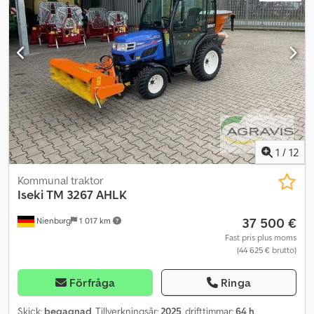
1
/
12
Kommunal traktor
Iseki
TM 3267 AHLK
37 500 €
Nienburg
1 017 km
Fast pris plus moms
(44 625 € brutto)
Förfråga
Ringa
Skick:
begagnad
, Tillverkningsår:
2025
, drifttimmar:
64 h
,