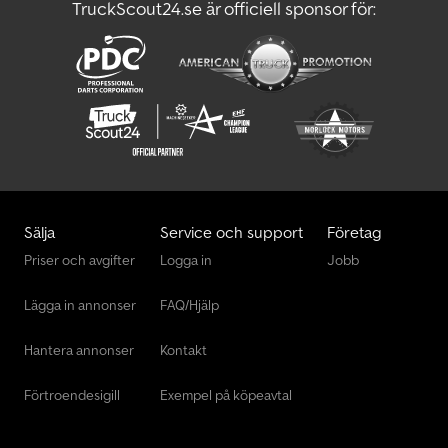
TruckScout24.se är officiell sponsor för:
Transportteknik För Jordbruk
Vågar Och Vägningsutrustning.
Sälja
Service och support
Företag
Priser och avgifter
Logga in
Jobb
Lägga in annonser
FAQ/Hjälp
Hantera annonser
Kontakt
Förtroendesigill
Exempel på köpeavtal