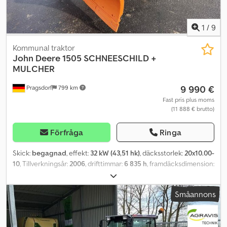
1
/
9
Kommunal traktor
John Deere
1505 SCHNEESCHILD +
MULCHER
9 990 €
Pragsdorf
799 km
Fast pris plus moms
(11 888 € brutto)
Förfråga
Ringa
Skick:
begagnad
, effekt:
32 kW (43,51 hk)
, däcksstorlek:
20x10.00-
10
, Tillverkningsår:
2006
, drifttimmar:
6 835 h
, framdäcksdimension:
26x12.00-12
, bakdäcksstorlek:
20x10.00-10
, maxhastighet:
20 km/h
,
Utrustning:
extra strålkastare, hytt
, Däck (fram): 26x12.00-12, Däck
Småannons
(bak): 20x10.00-10, Drifttimmar: 6835_____inkluderar mulcher
FSM3000, hydrauliskt fällbar, inklusive snöplog. Yanmar-motor.
Plats: 17094 Pragsdorf. Dkodpfx Apjqayq Iehsr