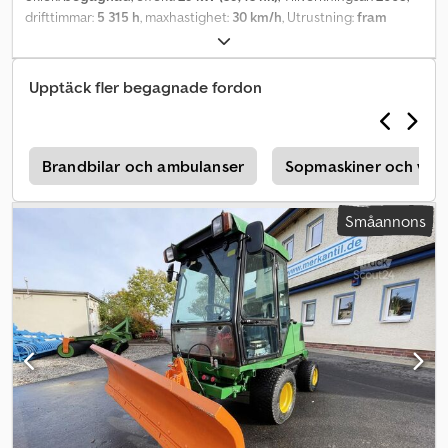
drifttimmar:
5 315 h
, maxhastighet:
30 km/h
, Utrustning:
fram
kraftuttag, hytt
, Drifttimmar: 5315_____Kommunaltraktor Kubota
enligt bilder inklusive mulchklippare, sopborste och armklippare.
Tillverkningsår 2005, drifttimmar 5315. Lagringsplats: Kund.
Upptäck fler begagnade fordon
Dkjdpsym Ik Aofx Aphsr
a
Brandbilar och ambulanser
Sopmaskiner och vägt
Småannons