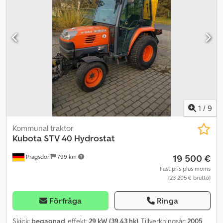
Trepunkts-/baklyftfäste, Fjädrad framaxel, Redskapsbärare,
Hydraulisk styrning, Hyttfjädring (mekanisk), Radio, Roterande
varningsljus, Extra vikt, Monteringskonsol, Automatisk
draganordning, Utvändig trepunktstyrning, Utvändig betjäning av
hydraulventiler, 3:e hydraulkrets, Kommunalplatta fram, inklusive
sandspridare, armklippare, Dücker slaghack, snöplog, fyrhjulsdrift,
tippflak, Plats: Kund Dkodjy A Uwcopfx Apher
1
/
9
Kommunal traktor
Kubota
STV 40 Hydrostat
19 500 €
Pragsdorf
799 km
Fast pris plus moms
(23 205 € brutto)
Förfråga
Ringa
Skick:
begagnad
, effekt:
29 kW (39,43 hk)
, Tillverkningsår:
2005
,