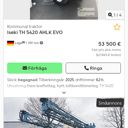
Rundstrålande varningslampa med H4-lampa
1
/
4
Kommunal traktor
Iseki
TH 5420 AHLK EVO
53 500 €
Lage
1 091 km
Fast pris plus moms
(63 665 € brutto)
Förfråga
Ringa
Skick:
begagnad
, Tillverkningsår:
2025
, drifttimmar:
62 h
,
Utrustning:
fram kraftuttag, hytt, luftkonditionering
, TH 5420
AHLK EVO Iseki kompaktkommunaltraktor TH5420 AHLK EVO i
standardutförande Iseki-motor Stage V med 33 kW / 45 hk
Småannons
Transmission med 3 grupplägen i kombination med hydrostatisk
transmission Maxhastighet upp till 36 km/h elektrisk farthållare
med minnesfunktion 4 dubbelverkande hydraulventiler hydraulisk
trepunktslyft bak Mellanakseluttag 2.000 varv/min Kraftuttag bak
540 varv/min och 750 varv/min fullt integrerad hytt öppningsbara