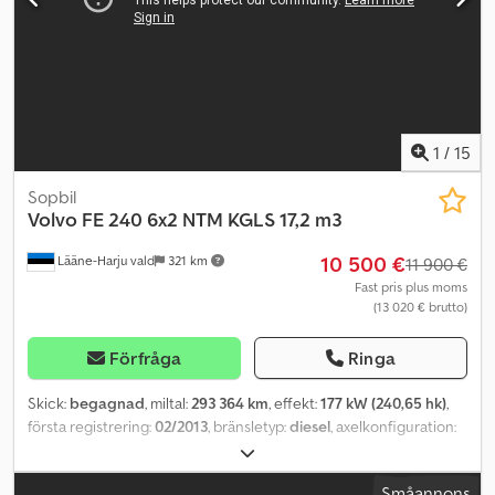
1
/
15
Sopbil
Volvo
FE 240 6x2 NTM KGLS 17,2 m3
10 500 €
Lääne-Harju vald
321 km
11 900 €
Fast pris plus moms
(13 020 € brutto)
Förfråga
Ringa
Skick:
begagnad
, miltal:
293 364 km
, effekt:
177 kW (240,65 hk)
,
första registrering:
02/2013
, bränsletyp:
diesel
, axelkonfiguration:
6x2
, hjulbas:
3 500 mm
, bränsle:
diesel
, växeltyp:
automatisk
,
emissionsklass:
Euro 5
, fjädring:
stål-luft
, total längd:
8 750 mm
,
Småannons