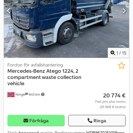
Rundstrålande varningsljus - Radio/CD - Luftkonditionering
Beskrivning: Scania P410 sopkomprimator med JOAB Anaconda-
påbyggnad. Fordonet är besiktigat till juni 2027. Kan levereras
omgående. Km: 208000 Hk: 411 TÜV: Ja EU-godkänd till: 19-06-
2027 Egenvikt: 16290 Totalvikt: 27000 Lastkapacitet: 10635 Bredd:
255 Längd: 890 Kw: 302 Modell: P410 6x2 Komprimatorbil – 2
kammare Växellåda: Automat = Ytterligare information = Kontakta
ATS Norway för mer information.
1
/
15
Fordon för avfallshantering
Mercedes-Benz
Atego 1224, 2
compartment waste collection
vehicle
20 774 €
Norge
643 km
Fast pris plus moms
(25 968 € brutto)
Förfråga
Ringa
Skick:
begagnad
, maskin-/fordonsnummer:
WDB9670251019xxxx
,