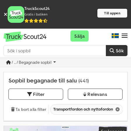
TruckScout24
Till appen
Gratis i butiken
Sälja
Sök
/ ... / Begagnade sopbil
Sopbil begagnade till salu
(441)
Filter
Relevans
Transportfordon och nyttofordon
La
Ta bort alla filter