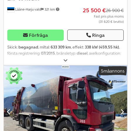
25 500 €
Lääne-Harju vald
321 km
26 900 €
Fast pris plus moms
(31 620 € brutto)
Förfråga
Ringa
Skick:
begagnad
, miltal:
633 309 km
, effekt:
338 kW (459,55 hk)
,
första registrering:
07/2015
, bränsletyp:
diesel
, axelkonfiguration:
8x4
, hjulbas:
3 900 mm
, bränsle:
diesel
, växeltyp:
automatisk
,
emissionsklass:
Euro 6
, fjädring:
stål-luft
, total längd:
10 440 mm
,
Småannons
total bredd:
2 600 mm
, total höjd:
4 380 mm
, Tillverkningsår:
2015
,
Utrustning:
centrallås, differentialspärr, elektrisk fönsterhiss,
elstyrd spegel, farthållare, färddator, luftkonditionering,
parkeringsvärmare, sätvärmare
, = Ytterligare alternativ och
tillbehör = - Justerbar ratt - Klimatanläggning - Differentialspärr -
Luftfjädring på förarstol - Uppvärmda backspeglar - Kraftuttag
(PTO) - Radio = Anmärkningar = Ytterligare information: Märke:
VOLVO Modell: FM 460 Karosseri: sopbil (ZETTERBERGS EHP 33
KUBIK) År: 07.2015 Mätarställning: 633309 km VIN:
YV2XTY0G9FA778209 Hjulkonfiguration: 8x4*4 Axelavstånd: 3900