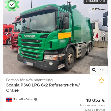
Småannons
1
/
15
Fordon för avfallshantering
Scania
P340 LPG 6x2 Refuse truck w/
Crane.
18 052 €
Norge
404 km
Fast pris plus moms
(22 565 € brutto)