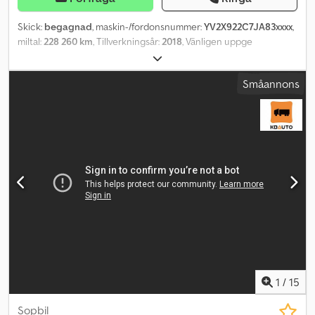
Skick:
begagnad
, maskin-/fordonsnummer:
YV2X922C7JA83xxxx
,
miltal:
228 260 km
, Tillverkningsår:
2018
, Vänligen uppge
referensnummer vid förfrågan: 22734 Specifikationer: Modellår
2018 EU-godkänd till: 30.10.26 228 260 km (kan öka något) 378 hk
Småannons
Euro 6 I-shift-växellåda 2 kamrar 18,1 m³ kamrarsvolym Fjädring: Luft
Lyft- och styrbar 2:a axel Pusher-axel Däck (se bilder)
Påbyggnation: Joab Klimatanläggning/AC Belysning Radio
Dieselvärmare Video Leveransklar Beskrivning: Vi har en Volvo FM
6x2 Pusher från 2018 med tvåkammar-sopbil och låga mil till salu.
Fordonet är i gott skick och fungerar enligt ägaren som det ska.
Det har haft Gold-serviceavtal och har fullständig servicehistorik.
Fel och brister kan förekomma då fordonet är begagnat.
Leveransklar. Km: 228 260 Hk: 378 Codpfx Amezqrzlszjrf
Kontrollbesiktigad: Ja EU-godkänd till: 30.10.2026 Egenvikt: 17 050
Totalvikt: 28 000 Lastkapacitet: 10 875 Bredd: 250 cm Längd: 920
cm kW: 278 Euro: 6 Modell: FM370 6x2 pusher, 2-kammars
renhållningsbil med låg körsträcka Växellåda: Automat = Mer
information = Kontakta ATS Norway för mer information.
1
/
15
Sopbil