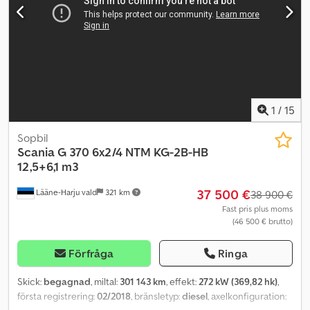
Omgående leverans. Km: 205000 Besiktning: Ja EU-godkänd till:
01.07.2026 Egenvikt: 16.200 kg Crsdpfx Aszqryzomzsf Totalvikt:
30.000 kg Maxlast: 13.725 kg Bredd: 255 cm Längd: 892 cm Euro: 6
Modell: P370 Renovasjonsbil m/ Vaskeanlegg. SE VIDEO Växellåda:
Automat = Ytterligare information = För mer information kontakta
ATS Norway.
1
/
15
Sopbil
Scania
G 370 6x2/4 NTM KG-2B-HB
12,5+6,1 m3
37 500 €
Lääne-Harju vald
321 km
38 900 €
Fast pris plus moms
(46 500 € brutto)
Förfråga
Ringa
Skick:
begagnad
, miltal:
301 143 km
, effekt:
272 kW (369,82 hk)
,
första registrering:
02/2018
, bränsletyp:
diesel
, axelkonfiguration: