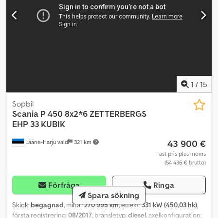
Fjädring: Luftfjädring Vikter Tjänstevikt: 16.870 kg Lastkapacitet:
9.130 kg Totalvikt: 26.000 kg Skick Tekniskt skick: bra Optiskt skick:
bra Produktsäkerhet Tillverkare: Clean Mat Trucks B.V.
Wageningsestraat 17 6673DB ANDELST, NL
1
/
15
Sopbil
Scania
P 450 8x2*6 ZETTERBERGS
EHP 33 KUBIK
43 900 €
Lääne-Harju vald
321 km
Fast pris plus moms
(54 436 € brutto)
Förfråga
Ringa
Spara sökning
Skick:
begagnad
, miltal:
270 995 km
, effekt:
331 kW (450,03 hk)
,
första registrering:
08/2017
, bränsletyp:
diesel
, axelkonfiguration: