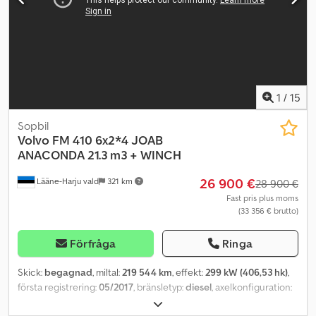
Axelkonfiguration: 4x4 Fjädringstyp: bladfjädring Bromsar:
Skivbromsar Fjädringstyp: luftfjädring Bromsar: Skivbromsar
Drivning: Drivande = Mer information = Växellåda: G 211-12KL,
automat Framaxel: Fjädring: bladfjädring Bakaxel: Fjädring:
luftfjädring Tjänstevikt: 13 220 kg Lastkapacitet: 4 780 kg Totalvikt
(GVW): 18 000 kg
1
/
15
Sopbil
Volvo
FM 410 6x2*4 JOAB
ANACONDA 21.3 m3 + WINCH
26 900 €
Lääne-Harju vald
321 km
28 900 €
Fast pris plus moms
(33 356 € brutto)
Förfråga
Ringa
Skick:
begagnad
, miltal:
219 544 km
, effekt:
299 kW (406,53 hk)
,
första registrering:
05/2017
, bränsletyp:
diesel
, axelkonfiguration:
6x2
, hjulbas:
3 700 mm
, bränsle:
diesel
, bränsletankens kapacitet: