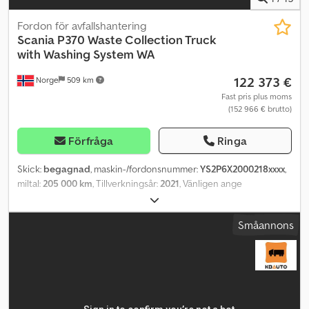
Fordon för avfallshantering
Scania
P370 Waste Collection Truck
with Washing System WA
122 373 €
Norge
509 km
Fast pris plus moms
(152 966 € brutto)
Förfråga
Ringa
Skick:
begagnad
, maskin-/fordonsnummer:
YS2P6X2000218xxxx
,
miltal:
205 000 km
, Tillverkningsår:
2021
, Vänligen ange
referensnummer vid förfrågan: 21867 Specifikationer: Besiktning
giltig till 01.07.2026 Miltal: 210.000 km Växellåda: Automat
Småannons
Motorbroms Euro 6, 370 hk Däck (se bilder) Tvättanläggning JOAB
Zoeller påbyggnad Backkamera 6x2 Service med guldserviceavtal
sedan ny Vattentank: 1.200 liter Video bifogas Radio/CD
Klimatanläggning/AC Omgående leverans Beskrivning: Väl
underhållen Scania sopbil med tvättanläggning. Med JOAB-
påbyggnad och 1.200-liters vattentank. Fullserviceavtal sedan ny.