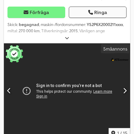
Förfråga
Ringa
Skick:
begagnad
, maskin-/fordonsnummer:
YS2P6X2000211xxxx
,
miltal:
270 000 km
, Tillverkningsår:
2015
, Vänligen ange
referensnummer vid förfrågan: 21968 Specifikationer: - EU-
godkänd till 2026-09-24 - km: ca 275.000 - Växellåda: automat -
Småannons
Hel-luftfjädring - Runda 3 - Däck (se bilder) - 6x2 - NTM P
påbyggnad, 21,7 m³ - 1 kammare - Kran - Fjärrkontroll - Gasbil (LPG)
- Euro 6, 344 hk - Botek skrivare - Vikt - Backkamera - Radio/CD -
AC/klimatanläggning - Har fått Gold-avtal med Scania - Klar för
leverans Beskrivning: Väl använd Scania renoveringslastbil från
2015. Bilen körs på LPG och är utrustad med kran. NTM påbyggnad
med 1 kammare. EU-godkänd och med Gold-avtal med Scania.
Redo för leverans. Km: 270000 HK: 344 Besiktigad: Ja EU-godkänd
till: 2026-09-24 Egenvikt: 17100 Totalvikt: 27000 Lastkapacitet:
9825 Bredd: 255 Längd: 920 Euro: 6 Modell: P340 = Ytterligare
information = Kontakta ATS Norway för mer information. Crsdpfx
Ajzqry Ijmzjf
1
/
15