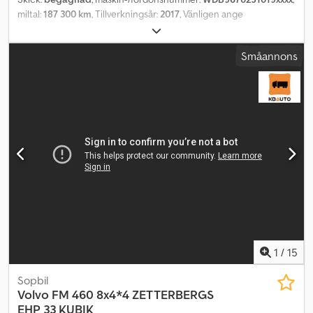
miltal:
187 300 km
, Tillverkningsår:
2017
, Vänligen ange
referensnummer vid förfrågan: 22268 Specifikationer: Modell 2017
EU-godkänd till: 2026-04-23 187 215 km Euro 6 4x2 238 hk Däck (se
Småannons
bilder) Automat 2 kammare Viktsystem AC/Klimatanläggning Radio
Ljus Video Backkamera Omgående leverans möjlig Beskrivning: Vi
har en 2017 Mercedes-Benz Atego 2-kammar sopbil till salu.
Fordonet används dagligen, så miltalet kan öka något. Allt ska
enligt ägaren fungera, men fel och brister kan dock förekomma.
Service har utförts regelbundet. Leveransklar. Km: 187 300 Hk: 238
Besiktning: Nej EU-godkänd till: 2026-04-23 Egenvikt: 9 860 kg
Totalvikt: 11 990 kg Lastkapacitet: 2 055 kg Bredd: 240 cm Längd:
675 cm Kw: 175 Codjzqry Uopfx Amzjrf Euro: 6 Modell: Atego 1224
2-kammar renhållningsbil Växellåda: Automat = Mer information =
Kontakta ATS Norway för mer information.
1
/
15
Sopbil
Volvo
FM 460 8x4*4 ZETTERBERGS
EHP 33 KUBIK