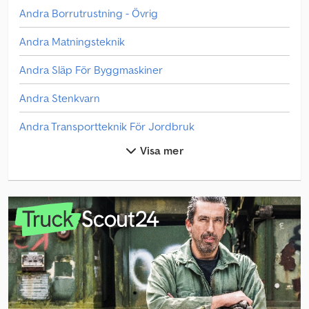
Andra Borrutrustning - Övrig
Andra Matningsteknik
Andra Släp För Byggmaskiner
Andra Stenkvarn
Andra Transportteknik För Jordbruk
Visa mer
Andra Vågar Och Vägningsutrustning.
Borrutrustning - Övrig
Byt Chassi
Byt Kroppsplattform
Dan Truck Framgaffeltruck
Frukt- Och Vinodlingsmaskin