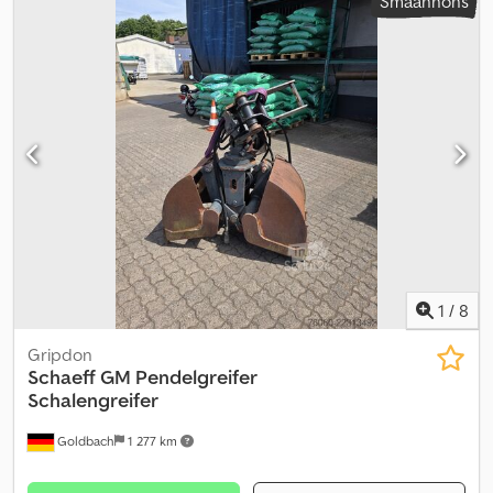
Småannons
1
/
8
Gripdon
Schaeff
GM Pendelgreifer
Schalengreifer
Goldbach
1 277 km