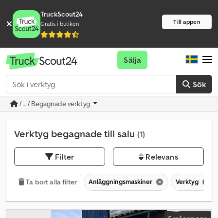
TruckScout24
Till appen
Gratis i butiken
Sälja
Sök
/ ... / Begagnade verktyg
Verktyg begagnade till salu
(1)
Filter
Relevans
Anläggningsmaskiner
Verktyg
Ta bort alla filter