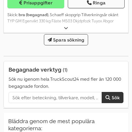
Prisuppgifter
Ringa
Skick:
bra (begagnad)
, Schaeff skopgrip Tillverkningsår okänt
TYP GM Egenvikt 330 kg Fäste MS03 Dkjdpfozk Tuyox Abgor
Drifttryck 175 bar Enligt §25a kan moms inte redovisas.
Spara sökning
Begagnade verktyg
(1)
Sök nu igenom hela TruckScout24 med fler än 120 000
begagnade fordon.
Sök
Bläddra genom de mest populära
kategorierna: