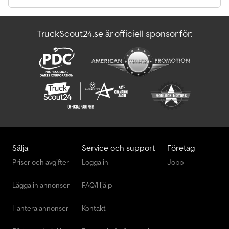
Vdl Bussar
TruckScout24.se är officiell sponsor för:
Vezeko Släp För Byggmaskiner
Vågar Och Vägningsutrustning.
Sälja
Service och support
Företag
Priser och avgifter
Logga in
Jobb
Lägga in annonser
FAQ/Hjälp
Hantera annonser
Kontakt