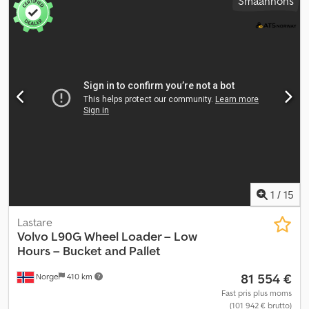
Småannons
1
/
15
Lastare
Volvo
L90G Wheel Loader – Low
Hours – Bucket and Pallet
81 554 €
Norge
410 km
Fast pris plus moms
(101 942 € brutto)