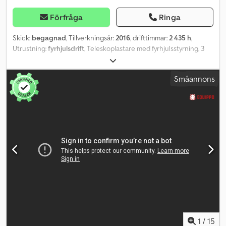
Förfråga
Ringa
Skick:
begagnad
, Tillverkningsår:
2016
, drifttimmar:
2 435 h
,
Utrustning:
fyrhjulsdrift
, Teleskoplastare med fyrhjulsstyrning, 3
styrsätt, lyftkapacitet ca 3700 kg, räckvidd 16,70 m, hydrauliska
uttag fram, pallgaffel, gott skick SI85088 Vårt erbjudande gäller
Småannons
generellt utan ny godkänd besiktning. Om ny besiktning önskas,
kan vi gärna ta fram ett erbjudande via våra samarbetande
verkstäder! Fordonet kan vara försett med reklamdekaler
och/eller märkning. Våra allmänna leverans- och betalningsvillkor
gäller. Dedpoyqdiisfx Apvjck Vi tar gärna fram ett finansierings-
eller leasingerbjudande för detta objekt. Kontakta oss gärna!
1
/
15