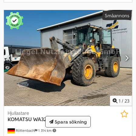
Småannons
1
/
23
Hjullastare
KOMATSU
WA320
Spara sökning
Röttenbach
1 314 km