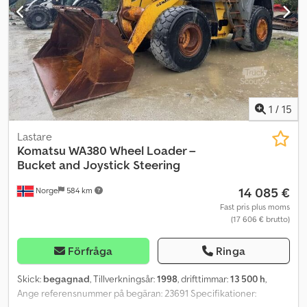
Besiktning: Nej EU-godkänd till: 2026-08-05 Egenvikt: 2010 Modell:
L30GS = Ytterligare information = Serienummer:
WV1ZZZ2DZ6H01xxxx Kontakta ATS Norway för ytterligare
information.
1
/
15
Lastare
Komatsu
WA380 Wheel Loader –
Bucket and Joystick Steering
14 085 €
Norge
584 km
Fast pris plus moms
(17 606 € brutto)
Förfråga
Ringa
Skick:
begagnad
, Tillverkningsår:
1998
, drifttimmar:
13 500 h
,
Ange referensnummer på begäran: 23691 Specifikationer: