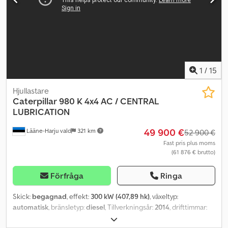
1
/
15
Hjullastare
Caterpillar
980 K 4x4 AC / CENTRAL
LUBRICATION
49 900 €
Lääne-Harju vald
321 km
52 900 €
Fast pris plus moms
(61 876 € brutto)
Förfråga
Ringa
Skick:
begagnad
, effekt:
300 kW (407,89 hk)
, växeltyp:
automatisk
, bränsletyp:
diesel
, Tillverkningsår:
2014
, drifttimmar:
17 007 h
, Utrustning:
luftkonditionering
, = Ytterligare tillval och