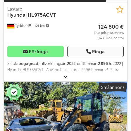
Lastare
Hyundai
HL975ACVT
124 800 €
Tyskland
1 121 km
Fast pris plus moms
(148 512 € brutto)
Förfråga
Ringa
Skick:
begagnad
, Tillverkningsår:
2022
, drifttimmar:
2 996 h
, 2022 |
Hyundai HL975ACVT | Använd hjullastare | 2996 timmar 📍 Plats:
Tyskland 🚛 Leverans till din destination erbjuds – använd vår
fraktkalkylator för att uppskatta transportkostnaderna! 💰 Köp nu
Småannons
för 124 800 EUR eller lämna ett bud. Betalning vid leverans erbjuds
mot en rimlig avgift (under förbehåll för godkännande)* Dcjdozrn
Dljpfx Apvjk 👷‍♂️ Inspekterad av en oberoende expert 56
inspektionspunkter, 54 godkända ✅, 2 mindre fel ℹ️, 0 kostnader ⚠️
📌 Inspektörens kommentar: Bra, driftsduglig hjullastare, alla
funktioner fungerar, behöver en grundlig rengöring, skopan
behöver repareras, höger steg och kåpa är böjda. 📄 Vill du se
hela inspektionsrapporten, fler bilder eller en video? Tips: