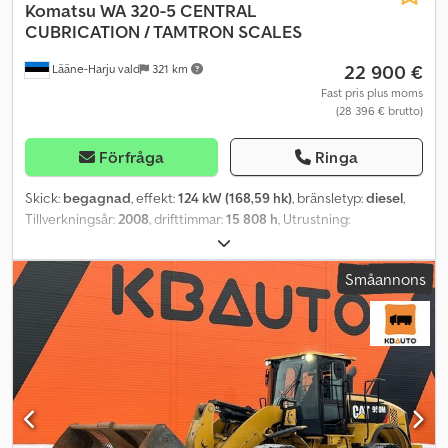
Komatsu
WA 320-5 CENTRAL
CUBRICATION / TAMTRON SCALES
22 900 €
Lääne-Harju vald
321 km
Fast pris plus moms
(28 396 € brutto)
Förfråga
Ringa
Skick:
begagnad
, effekt:
124 kW (168,59 hk)
, bränsletyp:
diesel
,
Tillverkningsår:
2008
, drifttimmar:
15 808 h
, Utrustning:
luftkonditionering
, = Ytterligare alternativ och tillbehör = -
Automatisk smörjsystem - Klimatanläggning - Radio =
Småannons
Kommentarer = Ytterligare information: Märke: KOMATSU Modell:
WA320-5 Konstruktion: hjullastare Årsmodell: 2008 Drifttimmar:
15808 VIN: KMTWA028T79H51419 Motor: 124 kW Dcedpfx Apey E
Ilfevsk Vikt: 15500 kg CENTRALT SMÖRJNINGSSYSTEM / TAMTRON
VÅGAR = Mer information = Egenvikt: 15 499 kg Skopvolym: 3,1 m³
CE-märkning: ja Serienummer: KMTWA028T79H51419