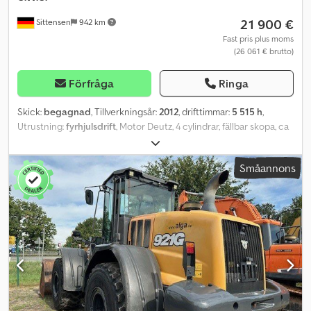
21 900 €
Sittensen
942 km
Fast pris plus moms
(26 061 € brutto)
Förfråga
Ringa
Skick:
begagnad
, Tillverkningsår:
2012
, drifttimmar:
5 515 h
,
Utrustning:
fyrhjulsdrift
, Motor Deutz, 4 cylindrar, fällbar skopa, ca
0,8 m³, hydrauliskt snabbkopplingssystem, 3:e hydraulkrets,
pallgaffel, belysning, värme, 20 km/h, driftstimmar: 5515. Fordonet
Småannons
kan förses med reklam och/eller text. SI87058 Vårt erbjudande
inkluderar generellt sett inte en ny teknisk kontroll (TÜV). Om en
ny teknisk kontroll önskas, lämnar vi gärna ett erbjudande från
våra samarbetspartners verkstäder! Fordonet kan förses med
reklam och/eller text. Våra allmänna leverans- och
betalningsvillkor gäller. Dcjdozr A N Nspfx Apvjk Vi kan gärna ta
fram ett finansierings- eller leasingerbjudande för detta fordon.
Hör av dig till oss!