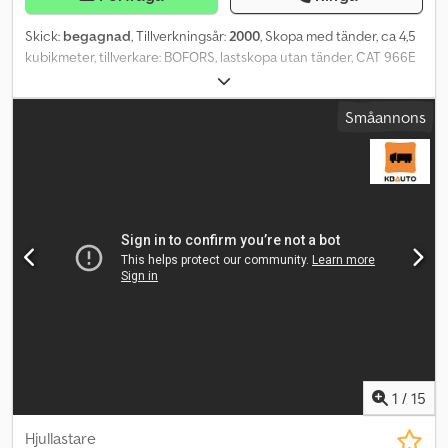
Skick:
begagnad
, Tillverkningsår:
2000
, Skopa med tänder, ca 4,5
kubikmeter, tillverkare: BOFORS, lastskopa utan tänder, CAT 966E
SI85809 Djdpfx Apewru Tijvsck
Småannons
1
/
15
Hjullastare