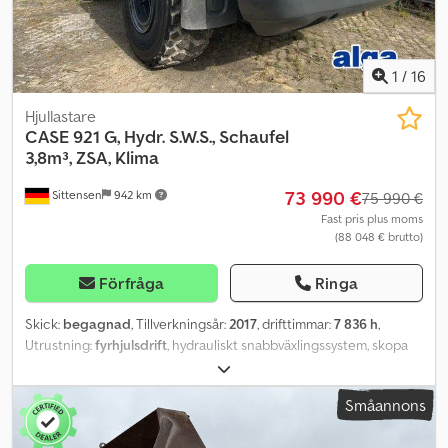
1
/
16
Hjullastare
CASE
921 G, Hydr. S.W.S., Schaufel
3,8m³, ZSA, Klima
73 990 €
Sittensen
942 km
75 990 €
Fast pris plus moms
(88 048 € brutto)
Förfråga
Ringa
Skick:
begagnad
, Tillverkningsår:
2017
, drifttimmar:
7 836 h
,
Utrustning:
fyrhjulsdrift
, hydrauliskt snabbväxlingssystem, skopa
ca 3,8 m³, centralsmörjningssystem, luftkonditionering, kamera;
fordonet kan vara folierat och/eller märkt med reklam Vårt
Småannons
erbjudande gäller generellt utan nybesiktning. Om nybesiktning
önskas, lämnar vi gärna ett erbjudande via våra partnerverkstäder!