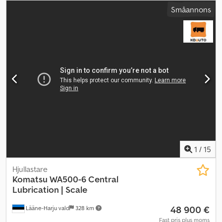
utrustning = - Automatisk smörjsystem - Kamerasystem -
Småannons
Klimatanläggning = Anmärkningar = Ytterligare information:
Märke: CATERPILLAR Modell: 980 K Utförande: hjullastare
Årsmodell: 2014 Drifttimmar: 17007 VIN: CAT0980KAGTZ00868
Motor: 300 kW Vikt: 31 500 kg AC / Centralsmörjning = Mer
information = Tjänstevikt: 31 500 kg CE-märkt: ja Dcsdpfx
Apeyzychsvek Serienummer: CAT0980KAGTZ00868
1
/
15
Hjullastare
Komatsu
WA500-6 Central
Lubrication | Scale
48 900 €
Lääne-Harju vald
328 km
Fast pris plus moms