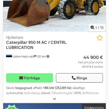
1
/
15
Hjullastare
Caterpillar
950 M AC / CENTRL
LUBRICATION
44 900 €
Lääne-Harju vald
321 km
Fast pris plus moms
(55 676 € brutto)
Förfråga
Ringa
Skick:
begagnad
, effekt:
186 kW (252,89 hk)
, växeltyp:
automatisk
, bränsletyp:
diesel
, Tillverkningsår:
2016
, drifttimmar:
8 359 h
, Ytterligare information : Märke: CATERPILLAR Modell: 950
M Typ: Hjullastare Årsmodell: 2016 Drifttimmar: 8359 Dcedpfx
Småannons
Apjygg Hpevsk Chassinummer: ...TR00718 Motor: 186 kW Vikt: 19