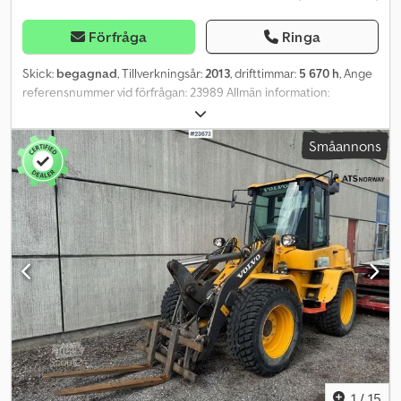
Förfråga
Ringa
Skick:
begagnad
, Tillverkningsår:
2013
, drifttimmar:
5 670 h
, Ange
referensnummer vid förfrågan: 23989 Allmän information:
Tillverkningsår 2013 Volvo L90G Levereras med nytt certifikat
Drifttimmar: ca 5 670 Vikt: ca 17 300 kg 129 kW
Småannons
Utrustning/Information: Bra däck (se bilder)
Snabbkopplingssystem Centraliserat smörjsystem 3:e och 4:e
hydrauliska funktion Klimatanläggning Backkamera Skopa, 260
cm Pallgaffel Beskrivning: Volvo L90G hjullastare till salu, inklusive
skopa och pallgaffel. Maskinen har huvudsakligen använts för
vinterunderhåll, särskilt snöröjning och ströarbete, och har
endast 5 670 drifttimmar. Innan försäljning kommer ett nytt
certifikat att utfärdas. Snabb leverans är möjlig. Drifttimmar: 5670
Egenvikt: 17300 Årskontroll: Ja kW: 129 CE-märkning: Ja
Motortimmar: 5670 Modell: L90G hjullastare med skopa och
pallgaffel - få drifttimmar! = Mer information = CE-märkning: Ja
Dcsdezr T Sbspfx Apvsk Serienummer: Serienr:
VCE0L90GT0000xxxx Kontakta ATS Norway för mer information.
1
/
15