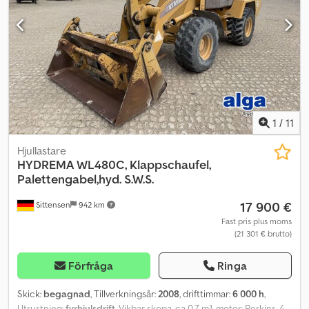
information = Serienummer: JCB4A2A3HR328xxxx Kontakta ATS
Norway för mer information.
1
/
11
Hjullastare
HYDREMA
WL480C, Klappschaufel,
Palettengabel,hyd. S.W.S.
17 900 €
Sittensen
942 km
Fast pris plus moms
(21 301 € brutto)
Förfråga
Ringa
Skick:
begagnad
, Tillverkningsår:
2008
, drifttimmar:
6 000 h
,
Utrustning:
fyrhjulsdrift
, Vikbar skopa, ca 0,7 m³, motor: Perkins, 4