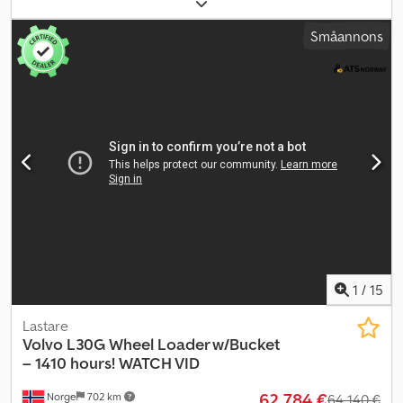
Tillverkningsår: 1997 Märke: Volvo Godkänd till: Drifttimmar: 14 670
Vikt: 12 500 kg Motorstyrka: Utrustning och information: Däck (se
Småannons
bilder) Totalbredd: 261 cm Snabbsystem 3:e hydraulfunktion Radio
Backkamera: Nej Lastskopa: ca 2,5 meter bred Snöskopa: 3,7 m³
Anmärkningar/Kända defekter: Buckla på baksidan (se bilder)
Beskrivning: Dsdpfxezr T R Re Apveck 1997 Volvo L70C hjullastare
med två skopor. Maskinen är utrustad med bra däck (se bilder)
och är omedelbart leveransklar. Drifttimmar: 14 670 Egenvikt: 12
500 Modell: L70C hjullastare m/ 2 skopor = Ytterligare information
= Serienummer: L70CV1xxxx Kontakta ATS Norway för ytterligare
information.
1
/
15
Lastare
Volvo
L30G Wheel Loader w/Bucket
– 1410 hours! WATCH VID
62 784 €
Norge
702 km
64 140 €