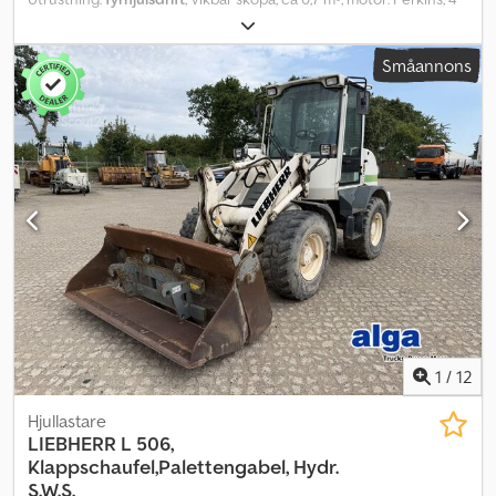
cylindrar, hydrauliskt snabbkopplingssystem, 3:e hydraulkrets,
pallgaffel, belysning, 20 km/h, driftstimmar: 6000, fordonet kan
Småannons
förses med reklam och/eller text. SI87056 Vårt erbjudande
inkluderar i allmänhet inte en ny besiktning. Om en ny besiktning
önskas, lämnar vi gärna ett erbjudande från våra
samarbetspartners verkstäder! Fordonet kan förses med reklam
och/eller text. Våra allmänna leverans- och betalningsvillkor gäller.
Dcodpfezr A Rmox Apvsk Vi hjälper dig gärna med att upprätta ett
finansierings- eller leasingerbjudande för detta fordon. Kontakta
oss!
1
/
12
Hjullastare
LIEBHERR
L 506,
Klappschaufel,Palettengabel, Hydr.
S.W.S.