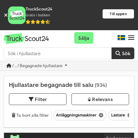
TruckScout24
Till appen
Gratis i butiken
Sälja
Sök
/ ... / Begagnade hjullastare
Hjullastare begagnade till salu
(934)
Filter
Relevans
Anläggningsmaskiner
Lastare
Ta bort alla filter