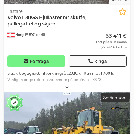
Lastare
Volvo
L30GS Hjullaster m/ skuffe,
pallegaffel og skjær -
63 411 €
Norge
597 km
Fast pris plus moms
(79 264 € brutto)
Förfråga
Ringa
Skick:
begagnad
, Tillverkningsår:
2020
, drifttimmar:
1 700 h
,
Vänligen ange referensnummern på begäran: 23673
Specifikationer: Modell 2020 Öppettider: ca 17:00 6000 kg 55,4 kW
Däck (se bilder) Däckstorlek: 420/65 R24 Fäste Pallgaffel Skär
Småannons
Central smörjning 30 km/h Väl lämpad för arbetsbelysning
Roterande arbetslampa Radio/CD Klimatanläggning Beskrivning:
Volvo L30GS hjullastare från 2020. GS-versionen når en hastighet
på 30 km/h. Hjullastaren har endast cirka 1700 driftstimmar och
levereras med omfattande tillbehör. Kan levereras inom kort tid.
Driftstimmar: 109 Driftstimmar: 1700 Dcsdezdpt Sopfx Apvek