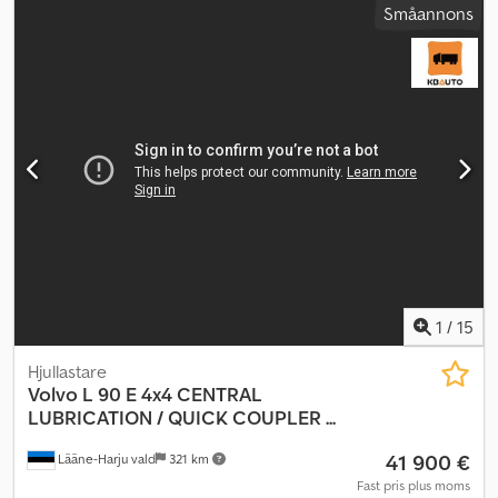
Småannons
2018, måste svetsas – 1250 L Skopbredd: ca 200 cm Manuella
pallgafflar Underhåll utfört i egen regi Klar för leverans
Beskrivning: Volvo L25B hjullastare från 2007. Drifttimräknaren har
stannat. Säljes med manuella pallgafflar och skopa från 2018. Klar
för leverans. Egenvikt: 5200 Kw: 43,5 Modell: L25B hjullastare med
skopa och pallgafflar. = Ytterligare information = Serienummer:
L25BV175xxxx Kontakta ATS Norway för mer information.
1
/
15
Hjullastare
Volvo
L 90 E 4x4 CENTRAL
LUBRICATION / QUICK COUPLER ...
41 900 €
Lääne-Harju vald
321 km
Fast pris plus moms