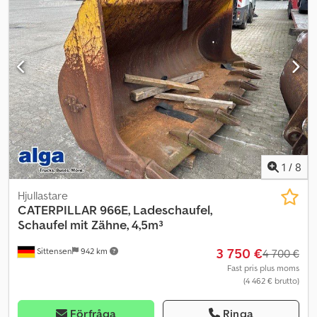
1
/
8
Hjullastare
CATERPILLAR
966E, Ladeschaufel,
Schaufel mit Zähne, 4,5m³
3 750 €
Sittensen
942 km
4 700 €
Fast pris plus moms
(4 462 € brutto)
Förfråga
Ringa