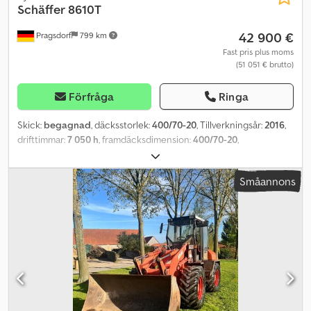
Schäffer
8610T
42 900 €
Pragsdorf
799 km
Fast pris plus moms
(51 051 € brutto)
Förfråga
Ringa
Skick:
begagnad
, däcksstorlek:
400/70-20
, Tillverkningsår:
2016
,
drifttimmar:
7 050 h
, framdäcksdimension:
400/70-20
,
bakdäcksstorlek:
400/70-20
, maxhastighet:
35 km/h
, Utrustning:
hytt, luftkonditionering
, Däck (fram): 400/70-20, däck (bak):
Småannons
400/70-20, driftstimmar: 7050, hydraulisk låsning av redskap, radio,
teleskoparm (längdjustering), knickstyrning. Däck: 400/70-20,
driftstimmar: 7050, första registrering: 2016, hastighet: 35, styrning:
knickstyrning, godkänd för väg: ja, hydraulisk låsning av redskap: ja.
- Hydrostatisk drivning, 35 km/h. - Hytt med radio och
klimatanläggning. - Luftfjädrad förarstol. - 2 x extra hydraulik fram, 1
x extra hydraulik bak. - Däck 400/70 R20 AS. - Utrustad med 3:e
styrkrets. - SCHÄFFER fästplatta, hydraulisk låsning. Plats: Kund.
Dcsdpfx Aszr Taxopvok