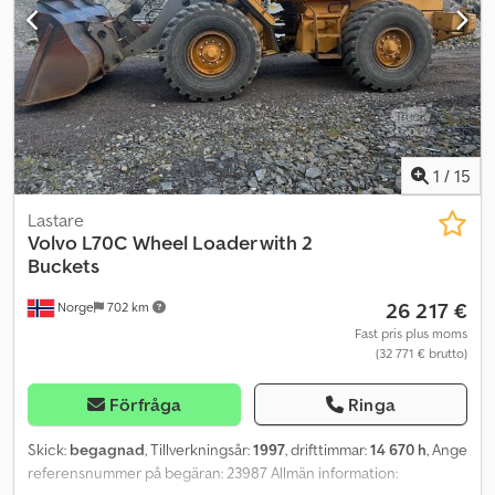
1
/
15
Lastare
Volvo
L70C Wheel Loader with 2
Buckets
26 217 €
Norge
702 km
Fast pris plus moms
(32 771 € brutto)
Förfråga
Ringa
Skick:
begagnad
, Tillverkningsår:
1997
, drifttimmar:
14 670 h
, Ange
referensnummer på begäran: 23987 Allmän information: