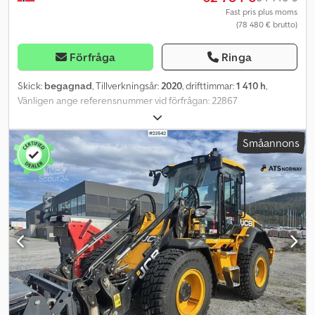
Fast pris plus moms
(78 480 € brutto)
Förfråga
Ringa
Skick:
begagnad
, Tillverkningsår:
2020
, drifttimmar:
1 410 h
,
Vänligen ange referensnummer vid förfrågan: 22867
Specifikationer: Årsmodell: 2020 Drifttimmar: 1410 Egenvikt: 6000
kg 55,4 kW Centralsmörjning Snabbfäste Bra däck
Småannons
Dcodsyyhbpopfx Apvsk Volvo-skopa, 1 m³ Rundstrålkastare
Radio/CD AC/klimatanläggning Video finns Service utförd av
ägaren Omgående leverans möjlig Beskrivning: Volvo L30G
hjullastare med endast 1410 drifttimmar. Maskinen säljs med skopa.
Omgående leverans. Drifttimmar: 1410 Egenvikt: 6000 kW: 55,4
Modell: L30G hjullastare med skopa – 1410 timmar! SE VIDEO =
Ytterligare information = Serienummer: 322xxxx Kontakta ATS
Norway för mer information.