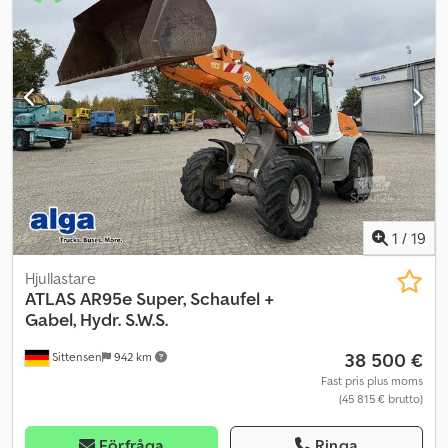
Fordonet kan vara folierat och/eller märkt med reklam. Våra
allmänna leverans- och betalningsvillkor gäller. Dsdpfew A Utqjx
Apvsck Vi tar gärna fram ett finansierings- eller
leasingerbjudande för detta objekt. Vänligen kontakta oss!
1
/
19
Hjullastare
ATLAS
AR95e Super, Schaufel +
Gabel, Hydr. S.W.S.
38 500 €
Sittensen
942 km
Fast pris plus moms
(45 815 € brutto)
Förfråga
Ringa