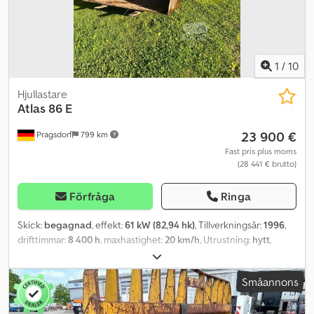
1
/
10
Hjullastare
Atlas
86 E
23 900 €
Pragsdorf
799 km
Fast pris plus moms
(28 441 € brutto)
Förfråga
Ringa
Skick:
begagnad
, effekt:
61 kW (82,94 hk)
, Tillverkningsår:
1996
,
drifttimmar:
8 400 h
, maxhastighet:
20 km/h
, Utrustning:
hytt
,
Drifttimmar: 8400, Knickstyrning, inklusive skopa och pallgaffel,
motor cirka 4000 timmar, förvaringsplats: hos kund. Djdpfx Apszr
Småannons
Ta Eoveck