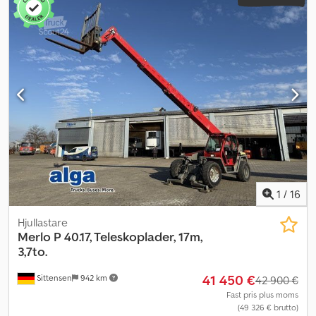
200 kg AC / Central smörjning Drift: Motordriven = Mer
information = Egenvikt: 19 200 kg Skopvolym: 6 m³ Serienummer:
CAT0950MJFTR00718
1
/
16
Hjullastare
Merlo
P 40.17, Teleskoplader, 17m,
3,7to.
41 450 €
Sittensen
942 km
42 900 €
Fast pris plus moms
(49 326 € brutto)