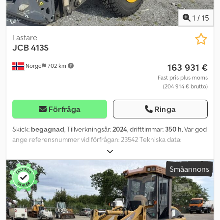
1
/
15
Lastare
JCB
413S
163 931 €
Norge
702 km
Fast pris plus moms
(204 914 € brutto)
Förfråga
Ringa
Skick:
begagnad
, Tillverkningsår:
2024
, drifttimmar:
350 h
, Var god
ange referensnummer vid förfrågan: 23542 Tekniska data:
Tillverkningsår: 2024 Drifttimmar: 350 Vikt: 9 010 kg Effekt: 112 kW
Centralsmörjning JCB-snabbfäste Bra däck Joystickstyrning
Småannons
Backkamera Hydrauliska anslutningar fram Extra arbetsbelysning
Radio/CD Luftkonditionering Omgående leverans Beskrivning:
Dcedpozal N Nsfx Apvek JCB 413S hjullastare, tillverkningsår 2024.
Maskinen har endast 350 drifttimmar. Omgående leverans.
Drifttimmar: 350 Egenvikt: 9010 kW: 112 Modell: 9010 = Ytterligare