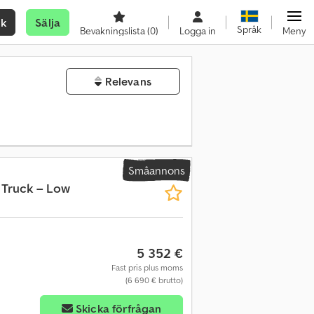
ök
Sälja
Språk
Bevakningslista
(0)
Logga in
Meny
Relevans
Småannons
 Truck – Low
5 352 €
Fast pris plus moms
(6 690 € brutto)
Skicka förfrågan