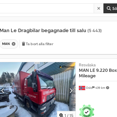
S
Man Le Dragbilar begagnade till salu
(5 443)
MAN
Ta bort alla filter
Resväska
MAN
LE 9.220 Box
Mileage
Oslo
439 km
F
ö
r
s
1
/
15