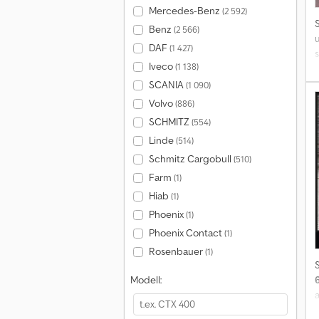
Mercedes-Benz
(2 592)
Benz
(2 566)
DAF
(1 427)
Iveco
(1 138)
R
a
SCANIA
(1 090)
7
Volvo
(886)
SCHMITZ
(554)
Linde
(514)
Schmitz Cargobull
(510)
Farm
(1)
Hiab
(1)
Phoenix
(1)
Phoenix Contact
(1)
Rosenbauer
(1)
Modell:
f