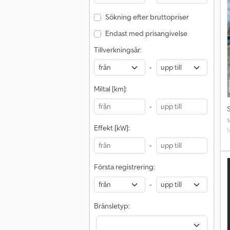
-
Sökning efter bruttopriser
c
Endast med prisangivelse
F
Tillverkningsår:
-
Miltal [km]:
u
-
b
Effekt [kW]:
i
T
M
-
Första registrering:
r
-
Bränsletyp: