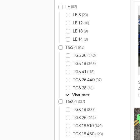
LE
(62)
LE 8
(20)
LE 12
(10)
F
LE 18
(9)
LE 14
(3)
TGS
(1 612)
I
R
TGS 26
(542)
TGS 18
(363)
a
TGS 41
(118)
TGS 26.440
(97)
v
TGS 28
(78)
Visa mer
TGX
(1 337)
TGX 18
(887)
I
TGX 26
(294)
TGX 18.510
(149)
TGX 18.460
(123)