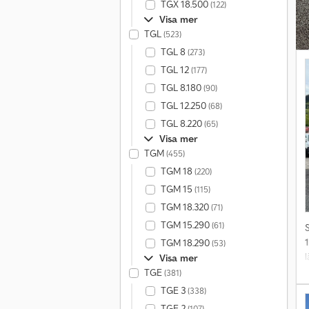
TGX 18.500
(122)
Visa mer
TGL
(523)
TGL 8
(273)
TGL 12
(177)
TGL 8.180
(90)
TGL 12.250
(68)
TGL 8.220
(65)
Visa mer
TGM
(455)
TGM 18
(220)
TGM 15
(115)
TGM 18.320
(71)
TGM 15.290
(61)
TGM 18.290
(53)
Visa mer
TGE
(381)
U
TGE 3
(338)
*
TGE 2
(107)