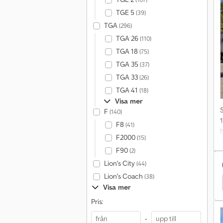
TGE 5
(39)
TGA
(296)
d
TGA 26
(110)
TGA 18
(75)
TGA 35
(37)
o
TGA 33
(26)
r
TGA 41
(18)
n
Visa mer
L
F
(140)
t
F8
(41)
F2000
(15)
v
u
F90
(2)
A
2
*
Lion's City
(44)
t
Lion's Coach
(38)
cedes-Benz O Bussar
Mercedes-Benz Citaro Bussar
Visa mer
Y
Pris:
v
O
-