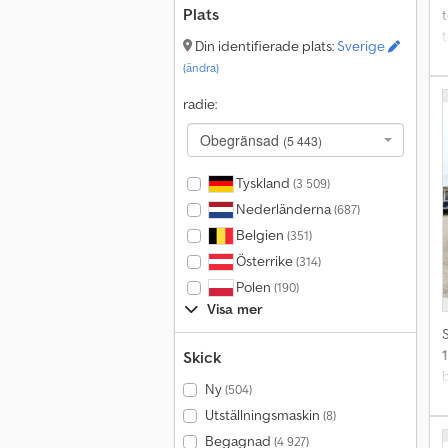
Plats
t
t
Din identifierade plats:
Sverige
(ändra)
i
radie:
Obegränsad
(5 443)
Tyskland
l
(3 509)
o
Nederländerna
(687)
Belgien
(351)
Österrike
(314)
Polen
(190)
Visa mer
Skick
Ny
(504)
Utställningsmaskin
(8)
b
s
Begagnad
(4 927)