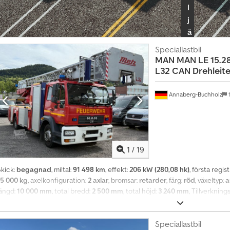
l
j
å
t
Speciallastbil
e
MAN
MAN LE 15.2
r
L32 CAN Drehleite
f
ö
Annaberg-Buchholz
1
r
s
ä
l
1
/
19
j
a
Skick:
begagnad
, miltal:
91 498 km
, effekt:
206 kW (280,08 hk)
, första regis
r
15 000 kg
, axelkonfiguration:
2 axlar
, bromsar:
retarder
, färg:
röd
, växeltyp:
a
längd:
10 000 mm
, total bredd:
2 500 mm
, total höjd:
3 240 mm
, Tillverkning
p
luftkonditionering
, MAN LE 15.280 med Metz vridstege DLK 23-12 L32 CAN Aut
a
trustning grundfordon: * Luftkonditionering * Fjädring typ blad/blad * Axel
k
 Automatväxellåda ZF 5 HP 590 med retarderl * Bränsletank 125l höger * Ställ
Speciallastbil
e