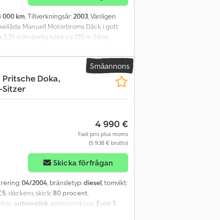
8 000 km
, Tillverkningsår:
2003
, Vänligen
xellåda: Manuell Motorbroms Däck i gott
 2,25 m Invändig höjd: ca 1,95 m Säng
vning: MAN skåplastbil från 2003. Tidigare
ej EU-godkänd till: 2025-01-31 Egenvikt:
Småannons
: LE 9.220 skåpbil – låg km.
 Pritsche Doka,
rmation kontakta ATS Norway.
-Sitzer
4 990 €
Fast pris plus moms
(5 938 € brutto)
Skicka förfrågan
strering:
04/2004
, bränsletyp:
diesel
, tomvikt:
,5
, däckens skick:
80 procent
,
eltyp:
automatisk
, emissionsklass:
Euro 3
,
mmets längd:
5 300 mm
, lastutrymmets bredd: