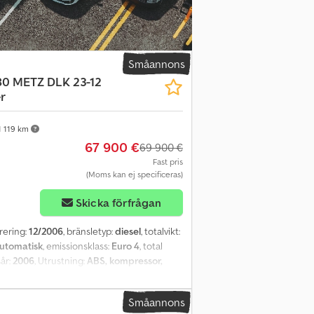
Småannons
80 METZ DLK 23-12
r
 119 km
67 900 €
69 900 €
Fast pris
(Moms kan ej specificeras)
Skicka förfrågan
trering:
12/2006
, bränsletyp:
diesel
, totalvikt:
utomatisk
, emissionsklass:
Euro 4
, total
sår:
2006
, Utrustning:
ABS, kompressor,
omotive i omedelbart driftklart skick ----
avstånd 4575 mm * Tillåten totalvikt 15 ton
Småannons
bar ratt * Axelutväxling i = 4,62 *