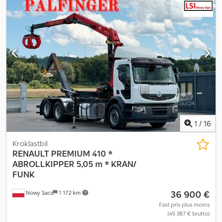
Tillverkningsår:
2000
, Utrustning:
ABS, differentialspärr, dimljus,
elektrisk fönsterhiss, luftkonditionering
, = Ytterligare alternativ
och tillbehör = - 1 bränsletank Djdezqdpujpfx Ab Iewa - 1 sovplats -
Airbag - Armstöd - Bakre fjädring: luftfjädring - Högt sovutrymme -
Öppet tak - Sovutrymme - Spärr - Framfjädring: bladfjäder =
Ytterligare information = Däckmönster: 50 % Bromsar:
Trumbromsar Framaxel: Styrbar; fjädring: bladfjäder Bakaxel:
Dubbeldäck; differentialspärr; fjädring: luftfjädring Tekniskt skick:
mycket bra Optiskt skick: mycket bra
1
/
16
Kroklastbil
RENAULT
PREMIUM 410 *
ABROLLKIPPER 5,05 m * KRAN/
FUNK
36 900 €
Nowy Sacz
1 172 km
Fast pris plus moms
(45 387 € brutto)