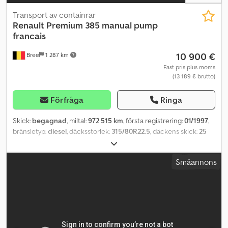
Transport av containrar
Renault
Premium 385 manual pump
francais
10 900 €
Bree
1 287 km
Fast pris plus moms
(13 189 € brutto)
Förfråga
Ringa
Skick:
begagnad
, miltal:
972 515 km
, första registrering:
01/1997
,
bränsletyp:
diesel
, däcksstorlek:
315/80R22.5
, däckens skick:
25
procent
, axelkonfiguration:
4x2
, hjulbas:
4 600 mm
, bränsle:
diesel
,
växeltyp:
mekanisk
, antal växlar:
16
, emissionsklass:
euro2
, fjädring:
Småannons
stål-luft
, total längd:
8 660 mm
, total höjd:
3 600 mm
,
Tillverkningsår:
1997
, = Ytterligare alternativ och tillbehör =
Dwodjzr S Ibspfx Ab Ioa - Mekanisk färdskrivare = Ytterligare
information = Däckdimension: 315/80R22.5 Däckmönsterdjup: 25
% Framaxel: Styrbar; fjädring: bladfjäder Bakaxel: fjädring:
luftfjädring Tjänstevikt: 9 610 kg Lastkapacitet: 9 840 kg Totalvikt:
19 450 kg = Företagsinformation = Var vänlig ange lagernummer