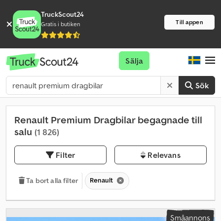
TruckScout24
Till appen
Gratis i butiken
Sälja
Sök
Renault Premium Dragbilar begagnade till
salu
(1 826)
Filter
Relevans
Renault
Ta bort alla filter
Småannons