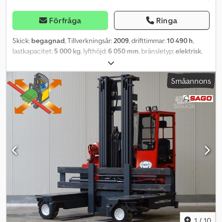
Förfråga
Ringa
Skick:
begagnad
, Tillverkningsår:
2009
, drifttimmar:
10 490 h
,
lastkapacitet:
5 000 kg
, lyfthöjd:
6 050 mm
, bränsletyp:
elektrisk
,
masttyp:
triplex
, byggnadshöjd:
3 280 mm
, däckens skick:
50
procent
, tomvikt:
11 758 kg
, total längd:
3 640 mm
, färg:
annan
,
Småannons
Tillbehör: Gaffelställ, Tillbehörsbeskrivning: Gaffelställ
öppningsområde: 500/3 800 mm. Extrautrustning: Full freelift,
Beskrivning av extrautrustning: Plattformhöjd: 580 mm.
Beskrivning: Förutom denna Hubtex-modell har vi cirka 200 tunga
truckar, kompakttruckar, gaffeltruckar och sidlastare i vårt lager i
Hamburg och Gdansk. Besök gärna vår hemsida – Leasing och
finansiering på fördelaktiga villkor är alltid möjliga hos oss. Vi
köper även gärna in ert begagnade fordon, även om ni inte köper
ett fordon av oss. Vår ägare, herr Peter Sawitzki, ger dig gärna
utförlig rådgivning kring denna MQ50. PS: Vår
truckmästarverkstad är specialiserad på reparation, underhåll,
översyn och specialbyggnation av gaffeltruckar från 8 ton. Vi tar
gärna även emot ert fordon för kommissionsförsäljning hos oss.
Cedsy S Efpspfx Aa Esrf
1
/
10