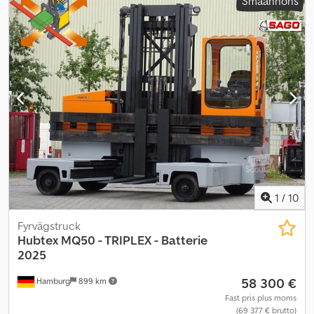
Småannons
1
/
10
Fyrvägstruck
Hubtex
MQ50 - TRIPLEX - Batterie
2025
58 300 €
Hamburg
899 km
Fast pris plus moms
(69 377 € brutto)