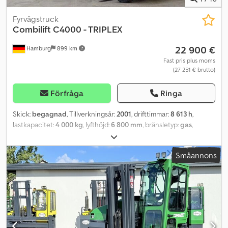
Fyrvägstruck
Combilift
C4000 - TRIPLEX
22 900 €
Hamburg
899 km
Fast pris plus moms
(27 251 € brutto)
Förfråga
Ringa
Skick:
begagnad
, Tillverkningsår:
2001
, drifttimmar:
8 613 h
,
lastkapacitet:
4 000 kg
, lyfthöjd:
6 800 mm
, bränsletyp:
gas
,
masttyp:
triplex
, byggnadshöjd:
3 280 mm
, däckens skick:
50
procent
, framdäcksdimension:
200/50x10
, bakdäcksstorlek:
Småannons
27x10-12
, tomvikt:
6 100 kg
, total längd:
2 620 mm
, färg:
annan
,
Tillbehör: Gaffelställ, Tillbehörsbeskrivning: Gaffelställ,
Öppningsintervall: 660 / 3001 mm Credpfx Aozq Hnmsa Esf