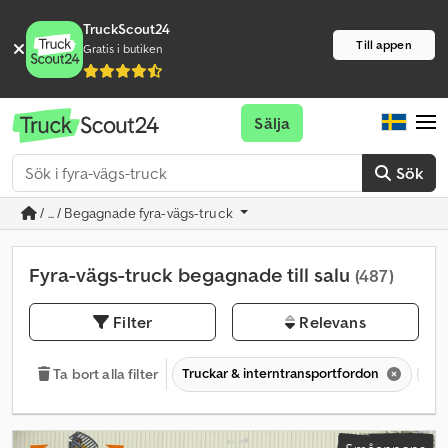
TruckScout24
Till appen
Gratis i butiken
Sälja
Sök
/ ... / Begagnade fyra-vägs-truck
Fyra-vägs-truck begagnade till salu
(487)
Filter
Relevans
Truckar & interntransportfordon
Fyr
Ta bort alla filter