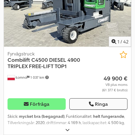
1
/
42
Fyrvägstruck
Combilift
C4500 DIESEL 4900
TRIPLEX FREE-LIFT TOP1
49 900 €
Łomno
1 037 km
VB plus moms
(61 377 € brutto)
Förfråga
Ringa
Skick:
mycket bra (begagnad)
, Funktionalitet:
helt fungerande
,
Tillverkningsår:
2020
, drifttimmar:
4 169 h
, lastkapacitet:
4 500 kg
,
lyfthöjd:
490 mm
, fri lyfthöjd:
1 550 mm
, lastcentrum:
600 mm
,