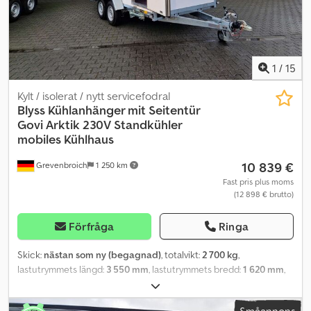
1
/
15
Kylt / isolerat / nytt servicefodral
Blyss
Kühlanhänger mit Seitentür
Govi Arktik 230V Standkühler
mobiles Kühlhaus
10 839 €
Grevenbroich
1 250 km
Fast pris plus moms
(12 898 € brutto)
Förfråga
Ringa
Skick:
nästan som ny (begagnad)
, totalvikt:
2 700 kg
,
lastutrymmets längd:
3 550 mm
, lastutrymmets bredd:
1 620 mm
,
lastutrymmeshöjd:
1 980 mm
, Tillverkningsår:
2023
,
ANHÄNGERWIRTZ, din online-marknadsplats för att köpa nya