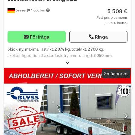
=.=.=.=.=.=.=.=.=.=.=.=.=.=.=.=.=.=.=.=.=.=.=.=.=.=.=.=.=.=.=.=. =.=.=.=.=.=.=.
5 508 €
Seesen
1 056 km
?FINANSIERING ELLER LEASING MÖJLIGT
Fast pris plus moms
(6 555 € brutto)
Förfråga
Ringa
Skick:
ny
, maximal lastvikt:
2 074 kg
, totalvikt:
2 700 kg
,
axelkonfiguration:
2 axlar
, lastutrymmets längd:
3 050 mm
,
lastutrymmets bredd:
1 590 mm
, lastutrymmeshöjd:
1 800 mm
,
FS2730/180HTL SLÄPVAGN MED SANDWICHVÄGGAR Tekniska
Småannons
data * Släpvagnsmodell FS2730/180HTL * Totalvikt 2700 kg *
Lastkapacitet 2074 kg * Inre mått L: 305 cm, B: 159 cm, H: 180 cm *
Lastgolvshöjd 53 cm * Golv av plywood * Ram, självbärande ram *
Elsystem, 13-polig, 12 V * Däck 185R14C + aluminiumfälgar *
Axeltillverkare AL-KO eller KNOTT * Antal axlar 2 * Bromsad axel *
Stödhjul, standard * Dubbeldörr med vridlås, låsbar * Väggar,
sandwichkonstruktion 25 mm, grå, med antracitfärgade profiler *
Surtningsskenor, 1 per sida * Ventilationsgaller, 1 per sida * Stöd
för bakre delen * Kilblock, 2 st * Stötdämparfjädring + godkänd
för 100 km/h * Surtringsöglor, justerbara, 3 per sida + 49,99 € för