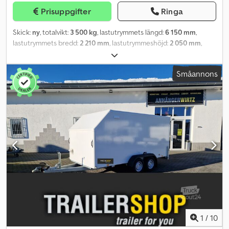
Prisuppgifter
Ringa
Skick:
ny
, totalvikt:
3 500 kg
, lastutrymmets längd:
6 150 mm
,
lastutrymmets bredd:
2 210 mm
, lastutrymmeshöjd:
2 050 mm
,
ANHÄNGERWIRTZ, din online-marknadsplats för att köpa nya
släpvagnar, erbjuder starka varumärken! Över 850 nya släpvagnar i
Småannons
lager. Över 130 begagnade släpvagnar ständigt tillgängliga.
Chjdozrg Hlopfx Aahsa Exempel (icke-bindande): Nyproduktion på
12 veckor! KARGO KOFFER HOCHLADER FC3562HTLHK
615X215X203CM, bakre ramp, XXXXL, 3500 kg. Släpvagn med skåp,
Kargo Hochlader FCFC3562HTLK, 615x215x203 cm, 3500 kg,
överlastande tandemdrag, bromsad, gummifjäderaxlar med
stötdämpare för 100 km/h, robust, sluten sandwichkonstruktion,
vit, bakre ramp med vridstångslås, förankringsöglor i lastutrymmet,
förankringsskena inuti, stödhjul, ... Tveka inte! Försäljning,
telefonbeställningar, öppettider: Måndag - Fredag 08.00 - 12.30
och 14.00 - 18.00. Eller dygnet runt via vår onlinebutik på
trailershop.de. Innehåll och bilder är skyddade av upphovsrätt –
logotyper och varumärken är skyddade, 08/26. BLPFC3562HKL
1
/
10