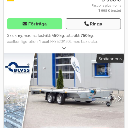
Fast pris plus moms
(3 998 € brutto)
Förfråga
Ringa
Skick:
ny
, maximal lastvikt:
450 kg
, totalvikt:
750 kg
,
axelkonfiguration:
1 axel
, FR7520/120L med baklucka,
skåpsläpvagn Tekniska data * Släpvagnstyp FR7520/120 HK *
Totalvikt 750 kg * Lastkapacitet 450 kg * Invändiga mått L: 206 cm,
Småannons
B: 114 cm, H: 120 cm * Utvändiga mått L: 326 cm, B: 170 cm, H: 180
cm * Lastgolvshöjd 53 cm * Golv: Multiplex trägolv *
Förankringspunkter: 4 försänkta förankringsöglor i golvet * Ram:
Stålram, svetsad, helhetsbehandlad med smältförzinkning * El: 13-
polig, 12 V * Däck: 165/70R13 * Axel: Tillverkare AL-KO eller KNOTT *
Antal axlar: 1 * Obromsad axel * Stödhjul: Standard * Baklucka: Kan
köras över, med vridstångslås, låsbar Chjdpszrrhnefx Aahja *
Väggar: Sandwichkonstruktion * Förankringslist: 1 per sida *
Sidoväggsventilation: 1 per sida * Bakre stödben: 2 * Kil: 2 +
fordonshandling / COC-certifikat 49,99 € Alla priser inklusive
moms. Bilderna behöver inte motsvara standardutrustningen,
tekniska ändringar (t.ex. däcksstorlekar) förbehålls. Besök oss