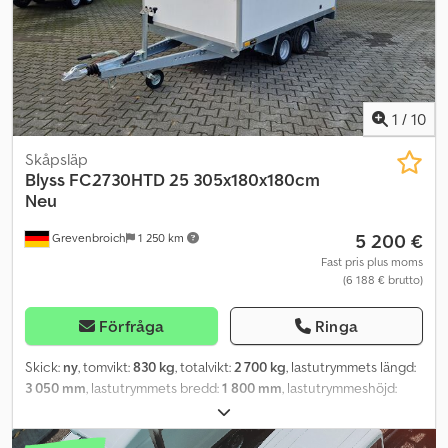
rostfritt stängningssystem, 6 förankringsöglor i lastytan,
förankringsskena på insidan, stödhjul, bakstöd... Försäljning via
telefonbeställning under våra öppettider, måndag till fredag, eller
dygnet runt via vår onlinebutik på trailershop.de. Copyright –
varumärkesskydd 08/26 blp
1
/
10
Skåpsläp
Blyss
FC2730HTD 25 305x180x180cm
Neu
5 200 €
Grevenbroich
1 250 km
Fast pris plus moms
(6 188 € brutto)
Förfråga
Ringa
Skick:
ny
, tomvikt:
830 kg
, totalvikt:
2 700 kg
, lastutrymmets längd:
3 050 mm
, lastutrymmets bredd:
1 800 mm
, lastutrymmeshöjd:
1 800 mm
, Tillverkningsår:
2026
, ANHÄNGERWIRTZ, din pålitliga
leverantör av släpvagnar, erbjuder starka varumärken av hög