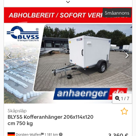
Tillverkningsår:
2026
, ANHÄNGERWIRTZ, din online
upphämtningsmarknad för nya släp, erbjuder inte bara starka
Småannons
varumärken. Över 850 nya släp i lager Över 100 begagnade släp
ständigt tillgängliga Över 150 biltransportvagnar – vanliga
modeller med omfattande tillbehör på lager Exempel utan
förpliktelse: Kylsläp lämplig för öppna livsmedel! Chjdpfxjzp Ed Do
Aahea Kylskåp FK1326/180H Serie 60 med kylaggregat 230 V Arktik
1600N plus, 251x150x178cm, 1300 kg enkelaxlad låg lastvagn, V-ram,
sandwich-polyesterkaross utan köldbryggor, isolerad,
plywoodgolv belagt, livsmedelsklassad och isolerad, bakdörrar
med rostfria spanjolettlås, sidodörr, 4 nedfällbara vevstöd och
stödhjul... Försäljning/beställning via telefon Öppettider: Mån–Fre
08:00–12:30 och 14:00–18:00 eller dygnet runt genom vår webbutik
på trailershop Bilder och beskrivning av denna annons är
skyddade av upphovsrätt – logotyper är varumärkesrättsligt
skyddade 07/26 BLPFK1326HCOOLBOXXST
1
/
7
Skåpsläp
BLYSS
Kofferanhänger 206x114x120
cm 750 kg
3 360 €
Dorsten-Wulfen
1 181 km