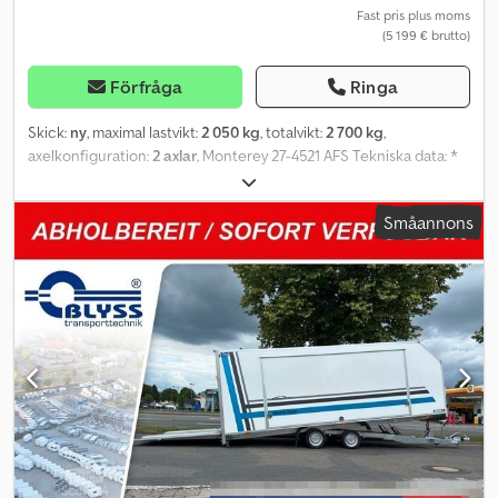
=.=.=.=.=.=.=.=.=.=.=.=.=.=.=.=.=.=.=.=.=.=.=.=.=.=.=.=.=.=.=.=. =.=.=.=.=.=.=.,
Fast pris plus moms
(5 199 € brutto)
Finansiering eller leasing är möjligt. Besök oss också på Bilderna
behöver inte motsvara standardutrustningen, tekniska ändringar
(t.ex. däckstorlekar) förbehålls.
Förfråga
Ringa
Skick:
ny
, maximal lastvikt:
2 050 kg
, totalvikt:
2 700 kg
,
axelkonfiguration:
2 axlar
, Monterey 27-4521 AFS Tekniska data: *
Släptyp Monterey 27-4521 AFS * Totalvikt 2700 kg * Lastkapacitet
2050 kg * Invändiga mått L: 450 cm, B: 201 cm, H: 1 cm * Utvändiga
Småannons
mått L: 598 cm, B: 218 cm, H: 82 cm * Lastningshöjd ca 59 cm *
Aluminiumramper 130 cm * Botten av perforerad aluminium,
mittparti öppet * Förankringspunkter i perforerad plåt * Ram av
stål, svetsad, varmgalvaniserad * Elsystem 13-poligt, 12 V * Däck
195/55R10C * Axeltillverkare AL-KO eller KNOTT * Antal axlar 2 *
Bromsad axel * Stödjok, standard * Stödklossar 2 * Spelvinch,
standard Vinklar i tippat läge: - Lastytan ca 8,0° respektive ca 14,1
% - Ramper (130 cm) ca 11,3° respektive ca 20,0 % Plus
registreringsbevis/COC-certifikat 49,99 € Alla priser inklusive
moms. Bilderna behöver inte motsvara standardutrustningen,
tekniska ändringar (t.ex. däckstorlekar) förbehålls. Leverans:
Leverans med transportfirma är möjligt, pris per