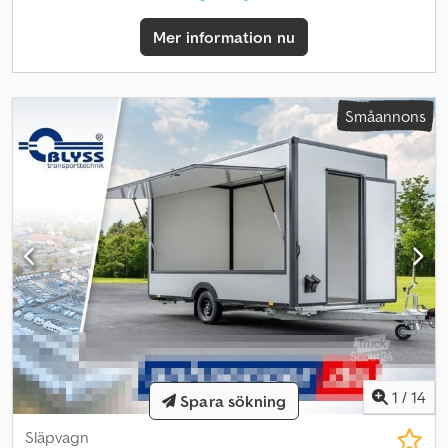
+ 49,99 € för registreringsbevis/COC-certifikat Alla priser
inklusive moms. Illustrationerna behöver inte motsvara
Mer information nu
standardspecifikationen, tekniska ändringar (t.ex. däckstorlekar)
förbehålls. Leverans: Leverans med transportfirma är möjligt, 1,50 €
per transportkilometer, enkel resa (från Seesen till
destinationsort), minimum 270,00 € plus moms. Besök oss också
Småannons
på: =.=.=.=.=.=.=.=.=.=.=.=.=.=.=.=.=.=.=.=.=.=.=.=.=.=.=.=.=.=.=.=.
=.=.=.=.=.=.=. Här kan du också få din önskade släpvagn och
tillbehör efter överenskommelse: B L Y S S transporttechnik
GmbH Dieselstr. 8 85084 Reichertshofen Tel.:
.:.:.:.:.:.:.:.:.:.:.:.:.:.:.:.:.:.:.:.:.:.:.:.:.:.:.:.:.:.:.:.: .:.:.:.:.:.:.:.:.:.:.:.:.:.:.:.:.:.:.:.:.:.:.:.:.:.:.:.: B L Y S S
transporttechnik GmbH Burenkamp 18-20 46286 Dorsten -
Wulfen Tel =.=.=.=.=.=.=.=.=.=.=.=.=.=.=.=.=.=.=.=.=.=.=.=.=.=.=.=.=.=.=.=.
=.=.=.=.=.=.=. ?FINANSIERING ELLER LEASING MÖJLIGT
1
/
14
Spara sökning
Släpvagn