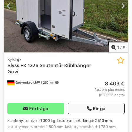
BLPFK2736HTSTCOOLBOXX
1
/
9
Kylsläp
Blyss
FK 1326 Seutentür Kühlhänger
Govi
8 403 €
Grevenbroich
1 250 km
Fast pris plus moms
(10 000 € brutto)
Förfråga
Ringa
Skick:
ny
, totalvikt:
1 300 kg
, lastutrymmets längd:
2 510 mm
,
lastutrymmets bredd:
1 500 mm
, lastutrymmeshöjd:
1 780 mm
,