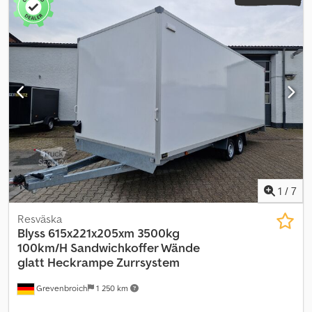
1
/
7
Resväska
Blyss
615x221x205xm 3500kg
100km/H Sandwichkoffer Wände
glatt Heckrampe Zurrsystem
Grevenbroich
1 250 km