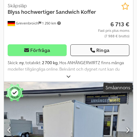
Skåpsläp
Blyss
hochwertiger Sandwich Koffer
6 713 €
Grevenbroich
1 250 km
Fast pris plus moms
(7 988 € brutto)
Förfråga
Ringa
Skick:
ny
, totalvikt:
2 700 kg
, Hos ANHÄNGERWIRTZ finns många
modeller tillgängliga online. Bekvämt och dygnet runt kan du
handla online på trailershop.de. Du kan hämta själv eller få
leverans. Den onlinebaserade marknadsplatsen för ditt nya släp
Småannons
erbjuder starka, välrenommerade tillverkare! Över 850 nya släp
finns i lager. Över 130 begagnade släp finns ständigt tillgängliga.
Exempel (ej bindande): Aerodynamisk GFK-sandwichskåp, redo för
avhämtning. Chedpezrg Hfsfx Aahea Skåpsläp Kargo
FS2740/180HL 405x200x180cm, 2700 kg, tandemlågvagn, extra låg
med V-drag, bromsad, gummifjäderaxlar med stötdämpare, lämplig
för 100 km/h, robust, sluten sandwichkonstruktion, vit,
aerodynamisk front, vit GFK-kantlist, dubbla vingdörrar med