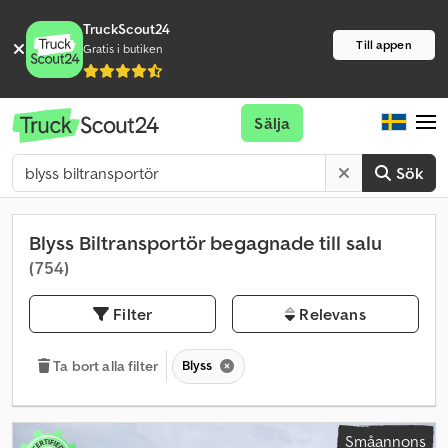
TruckScout24
Till appen
Gratis i butiken
Sälja
Sök
Blyss Biltransportör begagnade till salu
(754)
Filter
Relevans
Blyss
Ta bort alla filter
Småannons