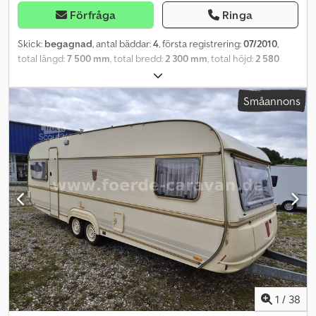
Förfråga
Ringa
Skick:
begagnad
, antal bäddar:
4
, första registrering:
07/2010
,
total längd:
7 500 mm
, total bredd:
2 300 mm
, total höjd:
2 580
mm
, axelkonfiguration:
1 axel
, totalvikt:
1 700 kg
, Utrustning:
badrum, parkeringsvärmare
, Du kan nå oss måndag till fredag
Småannons
mellan 09:00 och 18:00! Och på lördagar mellan 09:00 och 16:00!
Kontakt: Internnummer för förfrågningar: 89 Besiktning och
gasoltest utförs vid köp av nytt fordon! Fordonsdata: * Första
registrering: 07/2010 * Tjänstevikt: 1325 kg * Tillåten totalvikt: 1700
kg * Längd (totalt): 7,50 m * Längd (påbyggnad): 6,30 m Credpfezr
Apvox Aqwjf * Bredd: 2,30 m * Höjd: 2,58 m * Inre höjd: 1,96 m *
Omkretsmått: 10,30 m Utrustning: * Antal sovplatser: 4 *
Enkelsängar i framdelen 1,98 x 0,85 m * Rundsittgrupp i bakdelen
2,10 x 1,38 m * Rullmadrassfunktion 2,10 x 1,98 m * Köksdel *
Varmvatten * Våtrum med toalett och handfat * Truma-värmare
med varmluftsfunktion och Ultraheat * Rullgardiner med
insektsnät * Panoramaglastak * Antisladdkoppling * Insektsnät i
dörren Tillbehör: * Markis * Manövreringshjälp Våra tjänster
(valfritt): * Leverans i hela landet * Finansiering (genom vår
1
/
38
husbank) * Inbyte * Tillbehör/reservdelar/förtält * Däckservice *