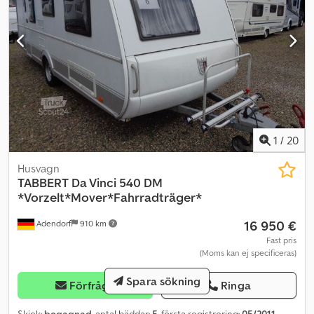
1
/
20
Husvagn
TABBERT
Da Vinci 540 DM
*Vorzelt*Mover*Fahrradträger*
16 950 €
Adendorf
910 km
Fast pris
(Moms kan ej specificeras)
Spara sökning
Förfråga
Ringa
Skick:
begagnad
, antal bäddar:
5
, första registrering:
05/2011
,