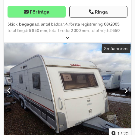
Förfråga
Ringa
Skick:
begagnad
, antal bäddar:
4
, första registrering:
08/2005
,
total längd:
6 850 mm
, total bredd:
2 300 mm
, total höjd:
2 650
mm
, axelkonfiguration:
2 axlar
, totalvikt:
1 500 kg
, Utrustning:
badrum, parkeringsvärmare
, Du når oss måndag till fredag
Småannons
mellan 09:00 och 18:00! Och lördagar från 09:00 till 16:00! Kontakt:
Intern förfrågningsnummer: 184 Besiktning och gasoltest utförs
nytt vid köp! Fordonsdata: Crsdpfxexq Ikvo Aqwjf ? Första
registrering: 08/2005 ? Tjänstevikt: 1100 kg ? Totalvikt: 1500 kg ?
Total längd: 6,85 m ? Karosslängd: 5,46 m ? Bredd: 2,30 m ? Höjd:
2,62 m ? Invändig höjd: 2,00 m Utrustning: ? Antal sovplatser: 4 ?
Våningssäng fram 1,85 x 0,77 m ? Rundsittgrupp bak 2,10 x 2,10 m ?
Pentry ? Varmvatten ? Sanitetsutrymme med WC och tvättställ ?
Truma värmare med varmluftscirkulation ? Rullgardiner med
insektsnät ? Antislingerkoppling ? Fordonet har brister i
klarlacken Våra servicetjänster (valfritt): ? Leverans i hela landet ?
Finansiering (genom husbank) ? Inbyte ?
Tillbehör/reservdelar/förtält ? Däckservice ? 100 KM/H
godkännande ? och mycket mer. Med över 35 års erfarenhet
1
/
20