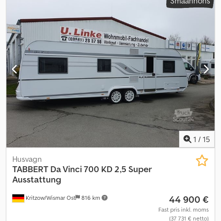
Småannons
1
/
15
Husvagn
TABBERT
Da Vinci 700 KD 2,5 Super
Ausstattung
44 900 €
Kritzow/Wismar Ost
816 km
Fast pris inkl. moms
(37 731 € netto)