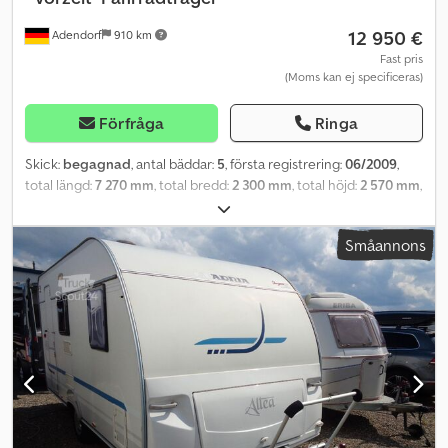
12 950 €
Adendorf
910 km
Fast pris
(Moms kan ej specificeras)
Förfråga
Ringa
Skick:
begagnad
, antal bäddar:
5
, första registrering:
06/2009
,
total längd:
7 270 mm
, total bredd:
2 300 mm
, total höjd:
2 570 mm
,
axelkonfiguration:
1 axel
, totalvikt:
1 500 kg
, Utrustning:
badrum,
parkeringsvärmare
, Du kan nå oss måndag till fredag mellan
Småannons
09:00 och 18:00! Och på lördagar mellan 09:00 och 16:00! Kontakt:
Internnummer för förfrågningar: 172 Besiktning och gastest utförs
vid köp! Fordonsdata: * Första registrering: 06/2009 * Tjänstevikt:
1189 kg * Tillåten totalvikt: 1500 kg * Längd totalt: 7,27 m * Längd
på påbyggnaden: 5,88 m * Bredd: 2,30 m * Höjd: 2,57 m * Inre höjd:
1,95 m * Omkretsmått: 9,70 m Utrustning: * Antal sovplatser: 5 *
Tvärgående säng i främre delen, 2,05 x 1,45 m * Våningssäng i
bakre delen, 2,00 x 0,86 m * Mittsittgrupp, 1,80 x 0,94 m Csdjzr
Aqaepfx Aqwerf * Köksdel * Varmvatten * Våtrum med toalett och
handfat * Truma-värmesystem med cirkulationsfläkt *