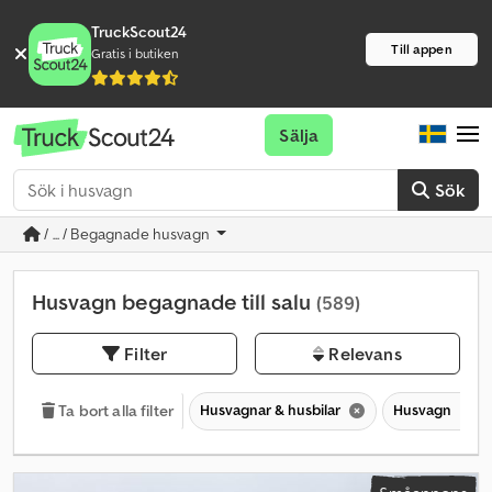
TruckScout24
Till appen
Gratis i butiken
Sälja
Sök
/ ... / Begagnade husvagn
Husvagn begagnade till salu
(589)
Filter
Relevans
Husvagnar & husbilar
Husvagn
Ta bort alla filter