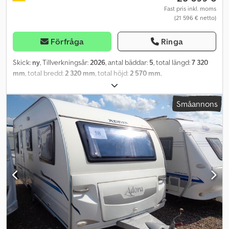
Fast pris inkl. moms
(21 596 € netto)
Förfråga
Ringa
Skick:
ny
, Tillverkningsår:
2026
, antal bäddar:
5
, total längd:
7 320
mm
, total bredd:
2 320 mm
, total höjd:
2 570 mm
,
axelkonfiguration:
1 axel
, totalvikt:
1 500 kg
, Utrustning:
badrum,
parkeringsvärmare
, Nytt fordon, modell 2026 – listpris 28 278
Småannons
euro inklusive transportkostnader Du kan nå oss måndag till
fredag mellan 09:00 och 18:00! Och på lördagar mellan 09:00 och
16:00! Kontakt: Internnummer för frågor: 252 Fordonets
specifikationer: * Första registrering: Nytt * Tjänstevikt: 1227 kg *
Tillåten totalvikt: 1500 kg * Längd totalt: 7,32 m * Längd,
påbyggnad: 6,02 m * Bredd: 2,32 m * Höjd: 2,57 m * Inre höjd: 1,96 m
* Omkretsmått: 9,93 m Utrustning: * Antal sovplatser: 5 *
Tvärgående säng i framdelen, 2,06 x 1,34 m * Våningssäng i
bakdelen, 1,88 x 0,70 m * Mittsittgrupp, 1,95 x 0,95 m * Köksdel *
Varmvatten * Badrum med toalett, handfat och dusch *
Gasvärmare TRUMA S 5004 * Rullgardiner med insektsnät *
Antislangringskoppling * Insektsnät i dörren * Panoramaglastak *