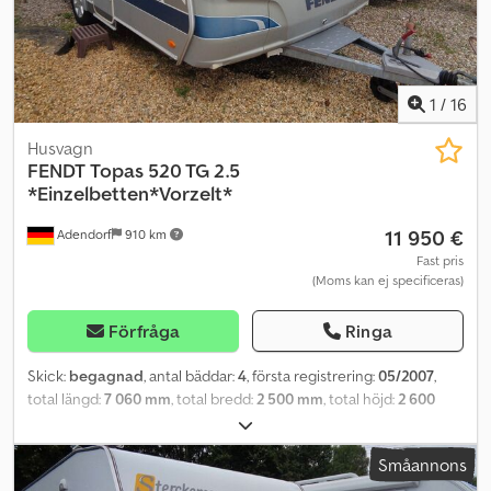
zonsmadrass av klimatreglerande material * Förvaringslucka fram
på höger sida 560x1150 * Förvaringslucka bak på höger sida
749x297 mm * Uppgradering till 1 700 kg * Professionellt
reparerad fuktskada i framdelen av Dethleffs (inom ramen för
täthetsgarantin) ---- ----Ändringar, mellanförsäljning och
1
/
16
felaktigheter förbehålls! ----skapat med SYSCARA
Husvagn
FENDT
Topas 520 TG 2.5
*Einzelbetten*Vorzelt*
11 950 €
Adendorf
910 km
Fast pris
(Moms kan ej specificeras)
Förfråga
Ringa
Skick:
begagnad
, antal bäddar:
4
, första registrering:
05/2007
,
total längd:
7 060 mm
, total bredd:
2 500 mm
, total höjd:
2 600
mm
, axelkonfiguration:
1 axel
, totalvikt:
1 700 kg
, Utrustning:
badrum, parkeringsvärmare
, Du kan nå oss måndag till fredag
Småannons
mellan 09:00 och 18:00! Och på lördagar mellan 09:00 och 16:00!
Kontakt: Internnummer för frågor: 187 Besiktning och gastest