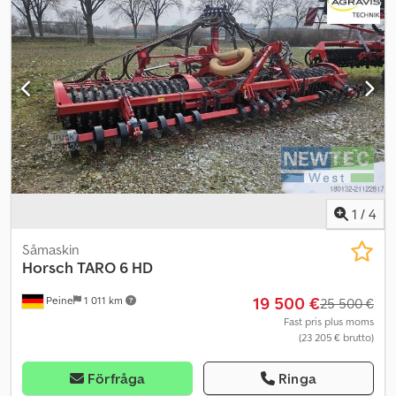
1
/
4
Såmaskin
Horsch
TARO 6 HD
19 500 €
Peine
1 011 km
25 500 €
Fast pris plus moms
(23 205 € brutto)
Förfråga
Ringa