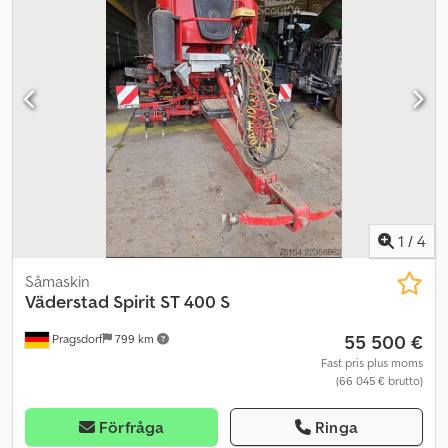
startkit C-C 200 cm (CBH SDA) - Spurlocker utbyggnadssats C-C
350 cm (CBH SDA) - Efterharv Heavy (125 mm) - Spårmarkörer -
Light soll kit (gummiavstrykare) - Pre-emergence markörer -
Körspårs­kit (2 extra flexmotorer) - Avstrykare för tryckrulle såspets
(125 mm) - SeedEye - såflödesövervakning - 48 rader (125 mm) -
SeedEye - programvara för fröräkning (tillval) - E-Control (inkl.
iPad & E-Keeper), kräver Gateway
1
/
4
Såmaskin
Väderstad
Spirit ST 400 S
55 500 €
Pragsdorf
799 km
Fast pris plus moms
(66 045 € brutto)
Förfråga
Ringa