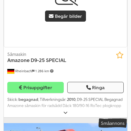
laddning: ca. 3 500 m² Egna vikt: ca. 60 kg Arbetsbredd /
totalbredd: 72/80 cm Chedsyxf Svopfx Ap Iea Volym sålåda: 30 liter
Begär bilder
- Snabb montering och demontering av såaggregatet på
markvälten - Kan användas även på svårtillgängliga ytor Vi lämnar
gärna en offert utan förpliktelser, för både hyra och köp – gärna
även med finansiering.
Såmaskin
Amazone
D9-25 SPECIAL
Rheinbach
1 286 km
Prisuppgifter
Ringa
Skick:
begagnad
, Tillverkningsår:
2010
, D9-25 SPECIAL Begagnad
Amazone såmaskin för radsådd Däck 180/90-16 RoTec plogkropp
Spårhållare, höger och vänster Exaktsträngare Styrning för
körgator Chedpozqpziefx Ap Iea
Småannons