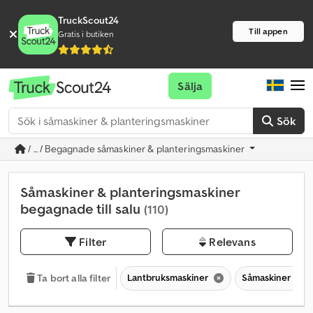
TruckScout24
Till appen
Gratis i butiken
Sälja
Sök
/ ... / Begagnade såmaskiner & planteringsmaskiner
Såmaskiner & planteringsmaskiner
begagnade till salu
(110)
Filter
Relevans
Lantbruksmaskiner
Såmaskiner & pl
Ta bort alla filter