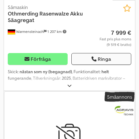
Såmaskin
Othmerding
Rasenwalze Akku
Säagregat
7 999 €
Warmensteinach
1 207 km
Fast pris plus moms
(9 519 € brutto)
Förfråga
Ringa
Skick:
nästan som ny (begagnad)
, Funktionalitet:
helt
fungerande
, Tillverkningsår:
2025
, Batteridriven markvibrator –
elektriskt driven handstyrd vält Max. körhastighet: 5,5 km/h
Teoretisk ytkapacitet: ca. 6 500 m²/h Drifttid per laddning: ca. 240
Småannons
min Delad vält (2 drivenheter) Antal batterier: 2 Totalvikt: 210 kg -
Nästan ljudlös och utsläppsfri (ingen störning av omgivningen) -
Snabbt och ergonomiskt arbete tack vare batteridriven drift -
Enkel och lättanvänd manövrering - Steglös hastighetsreglering i
båda körriktningarna - Enkel laddning via medföljande laddare
(230V) - Längre drifttid tack vare kraftfulla 12V Li-lon-batterier
Alternativt finns Stroll såaggregat i kombination Ytkapacitet per