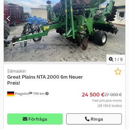
bromssystem, 40 km/h HSA dubbeldoseringsenhet och
dubbeltornvariant, enkeltank Spårvidgare, tvåradigt 8 x Ø 46
HorschConnect Dinkelutrustning, pneumatisk WorkLight Pro
(inklusive LED-handlampa) Delar för godkännande för vägtrafik
Första användningen Mellanaxelpackare Codpfxsx R Nlke Ap Ieha
Sidopackare Frakt Spårvidgare
1
/
9
Såmaskin
Great Plains
NTA 2000 6m Neuer
Preis!
24 500 €
Pragsdorf
799 km
27 000 €
Fast pris plus moms
(29 155 € brutto)
Förfråga
Ringa