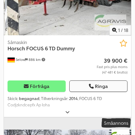
1
/
18
Såmaskin
Horsch
FOCUS 6 TD Dummy
39 900 €
Selow
886 km
Fast pris plus moms
(47 481 € brutto)
Förfråga
Ringa
Skick:
begagnad
, Tillverkningsår:
2014
, FOCUS 6 TD
Codjzkndcepfx Ap Ioha
Småannons