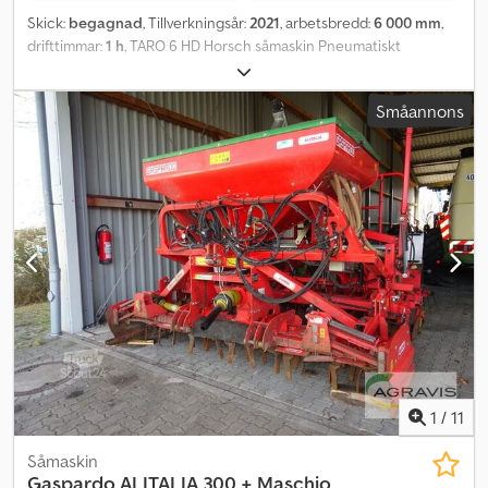
Skick:
begagnad
, Tillverkningsår:
2021
, arbetsbredd:
6 000 mm
,
drifttimmar:
1 h
, TARO 6 HD Horsch såmaskin Pneumatiskt
utsädessystem med enkel tornvariant 3-punktsbärande ram
Chedpsyfx Ebsfx Ap Isa Belysning PowerDisc-såkroppar med 16,7
Småannons
cm radavstånd Ytterligare 25 cm linjeavstånd & Sysi Singular-
såkroppar Såflödeskontroll singeltornsåsats 24 såflödessensorer
med 32 mm diameter
1
/
11
Såmaskin
Gaspardo
ALITALIA 300 + Maschio