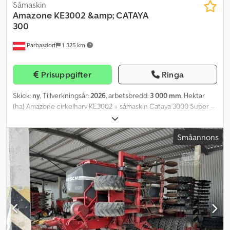
Såmaskin
Amazone
KE3002 &amp; CATAYA
300
Parbasdorf
1 325 km
Prisuppgifter
Ringa
Skick:
ny
, Tillverkningsår:
2026
, arbetsbredd:
3 000 mm
, Hektar
(ha) Amazone cirkelharv KE3002 + såmaskin Cataya 3000 Super –
Topputrustning - Hydraulisk justering av arbetsdjupet - Kilformad
vals med Matrix-däckprofil 3000/150-600 - Släpskär med piggar,
Småannons
HD-modell - Kardandel Walterscheid P500 1 3/8", 6-delad - Antal
rader: 20 - Radavstånd: 15 cm - Behållare för utsäde: 440 l -
TwinTeC-skär för exakt utsädesplacering - Elektrisk
doseringsenhet och elektrisk kalibrering - ISOBUS-styrning för
bekväm användning - Hydraulisk justering av skärtrycket -
Mekanisk indikator för skärtrycket - LED-belysning (arbets- och
vägbelysning) - Elektrisk styrning av radavståndet Chsdjzqwlpopfx
Ap Iea - Harvpinnar och djupstyrningsrullar - Stöd och handtag