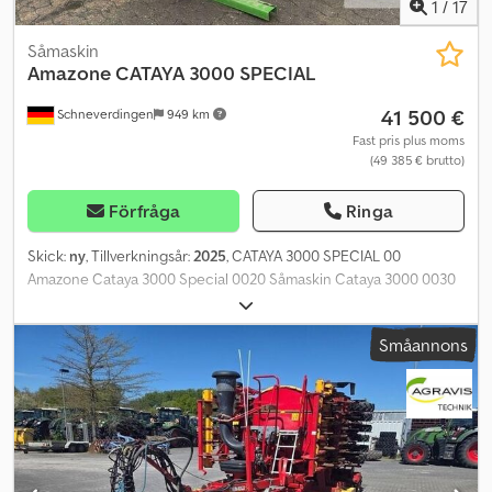
1
/
17
Såmaskin
Amazone
CATAYA 3000 SPECIAL
41 500 €
Schneverdingen
949 km
Fast pris plus moms
(49 385 € brutto)
Förfråga
Ringa
Skick:
ny
, Tillverkningsår:
2025
, CATAYA 3000 SPECIAL 00
Amazone Cataya 3000 Special 0020 Såmaskin Cataya 3000 0030
Special, 24 rader, 12,5 cm 0040 Påbyggnad för fröbehållare 400
0050 Blandarelement för blandaraxel 0060 Elektrisk
Småannons
doseringsenhet 3000 0070 Vänster sida 0080 Elektrisk
kalibrering med 0090 Kalibreringssensor 01 Bakljus för 10 körning
på väg 20 Skärset Cataya Special 3000, 30 24 RoTeC-skär, 12,5 cm
40 Djupstyrningsskiva Control 25 50 Hydraulisk 60
Skärtrycksjustering 70 Kort hydraulisk överlänk 80 Exaktstrigel
3000 90 Monteringssats för Exaktstrigel 0200 ISOBUS Cataya
Special 0210 Analog sensor för arbetsläge 0220 Elektrisk 0230