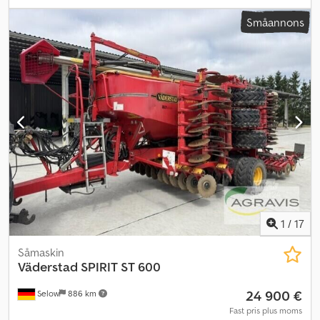
dubbelskivbillar_____mellanringvält, fyllskruv, lagerplats: kund
Småannons
Csdpfx Ajw A Hhajp Ieha
1
/
17
Såmaskin
Väderstad
SPIRIT ST 600
24 900 €
Selow
886 km
Fast pris plus moms