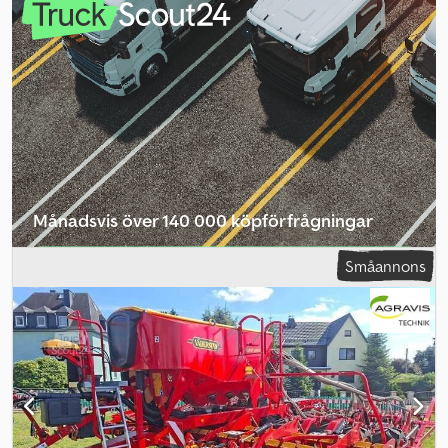
Transportspiral (0100) Markör (0110) Ca 3000 ha
Månadsvis över 140 000 köpförfrågningar
Välj återförsäljarpaket
Småannons