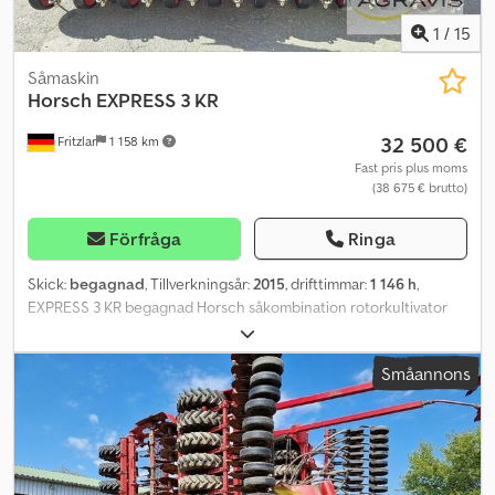
1
/
15
Såmaskin
Horsch
EXPRESS 3 KR
32 500 €
Fritzlar
1 158 km
Fast pris plus moms
(38 675 € brutto)
Förfråga
Ringa
Skick:
begagnad
, Tillverkningsår:
2015
, drifttimmar:
1 146 h
,
EXPRESS 3 KR begagnad Horsch såkombination rotorkultivator
med planeringsbalk 600 mm tandpackarvält 20 dubbelskivbillar
med tryckrullar 15 cm radavstånd ISOBUS utan terminal
Småannons
spåravstängning 2 x 3 rader belysning med varningsskyltar el-
dosering Chsdpezqp Hfefx Ap Ioa harv vid dubbelskivbillar
spårmarkör 1500 l tank