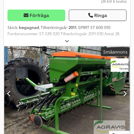
(29 631 € brutto)
Förfråga
Ringa
Skick:
begagnad
, Tillverkningsår:
2011
, SPIRIT ST 600 010
Fordonsnummer: ST-539 020 Tillverkningsår: 2011 030 Areal: 26
000 ha 040 Arbetsbredd upp till (m): 6,00 050 Nedre fäste K80
060 Hydraulisk fläkt 070 Hydraulisk hopfällning 080 Däckprofil,
Småannons
kvarvarande mönsterdjup i procent: 45 Chjdpfx Apezlvaue Ija