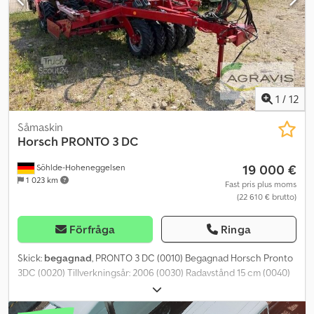
(0190) Sidopanelförlängning (0200) Mekanisk djupjustering (0210)
Snabbutbytespinnar ZS34 ha
1
/
12
Såmaskin
Horsch
PRONTO 3 DC
19 000 €
Söhlde-Hoheneggelsen
1 023 km
Fast pris plus moms
(22 610 € brutto)
Förfråga
Ringa
Skick:
begagnad
, PRONTO 3 DC (0010) Begagnad Horsch Pronto
3DC (0020) Tillverkningsår: 2006 (0030) Radavstånd 15 cm (0040)
Datorstyrning (0050) Lastplattform (0060) Mellanpackare (0070)
Belysning Codpfx Ajzq If Hjp Isha (0080) Chassi (0090)