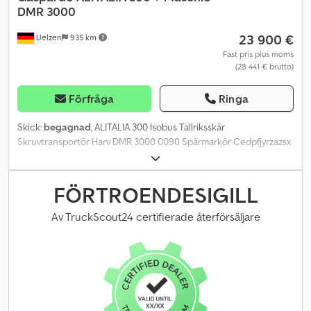
DMR 3000
23 900 €
Uelzen
935 km
Fast pris plus moms
(28 441 € brutto)
Förfråga
Ringa
Skick:
begagnad
, ALITALIA 300 Isobus Tallriksskär
Skruvtransportör Harv DMR 3000 0090 Spårmarkör Cedpfjyrzazsx
Ap Ieha
FÖRTROENDESIGILL
Av TruckScout24 certifierade återförsäljare