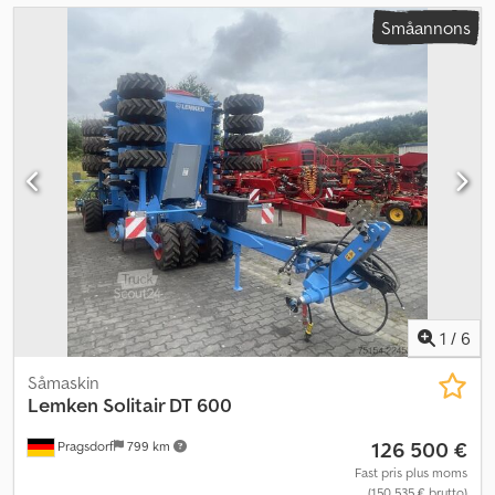
Småannons
1
/
6
Såmaskin
Lemken
Solitair DT 600
126 500 €
Pragsdorf
799 km
Fast pris plus moms
(150 535 € brutto)