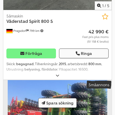
1
/
5
Såmaskin
Väderstad
Spirit 800 S
42 990 €
Pragsdorf
799 km
Fast pris plus moms
(51 158 € brutto)
Förfråga
Ringa
Skick:
begagnad
, Tillverkningsår:
2015
, arbetsbredd:
800 mm
,
Utrustning:
belysning, färddator
, Ytkapacitet: 16500,
lastningsnivå, körspårsbyte, hydraulisk fällning, pneumatisk, såharv,
förmarkör, dubbelskivssåaggregat_____Chassi, hydrauliskt fällbart,
Småannons
belysning, FGS, harv, K80-fäste, styrpanel, spårmarkerare,
lagringsplats: kund Chsdpfezh R H Iex Ap Ioa
Spara sökning