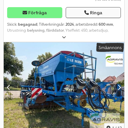
Förfråga
Ringa
Skick:
begagnad
, Tillverkningsår:
2024
, arbetsbredd:
600 mm
,
Utrustning:
belysning, färddator
, Yteffekt: 450, arbetsdjup,
justering av radavstånd, hydraulisk vikning, hydraulisk justering av
skärtryck, pneumatisk, spårmarkör, förloppsmarkör, ISOBUS,
Småannons
dubbelskär, chassi, hydrauliskt vikbart, UL-fäste, DL-broms,
spårjustering, främre markör, lastplattform, FGS DiscSystem,
däckpackare, belysning, förvaringsplats: kund. Chjdpfx Apozqia Ss
Isa
1
/
13