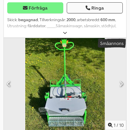
Förfråga
Ringa
Skick:
begagnad
, Tillverkningsår:
2000
, arbetsbredd:
600 mm
,
Utrustning:
färddator
, _____Såmaskinsvagn, såmaskin, stödhjul,
förvaringsplats: Kund Csdszknydopfx Ap Ioha
Småannons
1
/
10