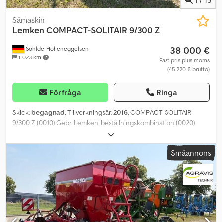
Såmaskin
Lemken
COMPACT-SOLITAIR 9/300 Z
38 000 €
Söhlde-Hoheneggelsen
1 023 km
Fast pris plus moms
(45 220 € brutto)
Förfråga
Ringa
Skick:
begagnad
, Tillverkningsår:
2016
, COMPACT-SOLITAIR
9/300 Z (0010) Gebr. Lemken, beställningskombination (0020)
Hydraulisk OptiDisc 125 (0030) 2-kretsig tryckluftsbroms (0040)
R20 (0050) 2 x 4 radspår (0060) TR-2000 (0070) Skrapa (0080)
Småannons
Spårplog, hydrauliskt fällbar (0090) Förloppsmarkering, t.ex. kort 1
x 2 (0100) 2 arbetsstrålkastare + belysning för tanken (0110) CCI-
200 TGerminal Chodpezq Igdsfx Ap Iea (0120) CCI.Command SC,
CCI.Command PT (0130) TPW D500-125, trapetsformad
packningsvals (0140) Valsens tryckreglering (0150)
Nivåövervakning, elektrisk, extra baktill (0160) Belysning fram och
bak (0170) Jämkningsbalk baktill (0180) 1 par matningsskivor D450