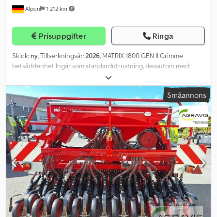
Alpen
1 212 km
Prisuppgifter
Ringa
Skick:
ny
, Tillverkningsår:
2026
, MATRIX 1800 GEN II Grimme
betsåddenhet Ingår som standardutrustning, dessutom med:
Spåruppluckrare, harv Radavstånd 45 cm, 18 rader
Multsåddaggregat Fingertyp tryckrulle Tallriksutjämnare
Småannons
Mekaniskt fyrfaldigt tryckstöd, upp till 90 kg per såenhet
Ytterligare tryckinställning för traktorspår, upp till 120 kg
Cedpfxjyt Tdhj Ap Ioha Fjäderbelastat tryckstöd för packrulle,
tredubbelt förstärkt Sockerbetskit, cellhjul, täckring, utkastarstift
Såbill med sidor av Hardox, slitstarka hårdmetallsplattor på
undersidan av såbillen Belysning med varningsskyltar Section
Control Automatisk körspårsomkoppling Variabelt planterings-
och såavstånd vid körspår Infästning med lägre länkaxel KAT. 3