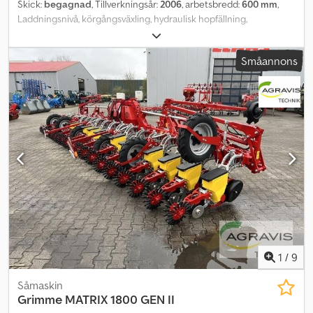
Skick:
begagnad
, Tillverkningsår:
2006
, arbetsbredd:
600 mm
,
Laddningsnivå, körgångsväxling, hydraulisk hopfällning,
pneumatiskt, spårmarkör, harv_____2-radigt DiscSystem, fjädrad,
chassi med dubbelharv, tryckrullar, belysning / varningsskyltar, K80,
Småannons
lagerort: 17094 Pragsdorf. Codsv D Ak Ijpfx Ap Ieha
1
/
9
Såmaskin
Grimme
MATRIX 1800 GEN II