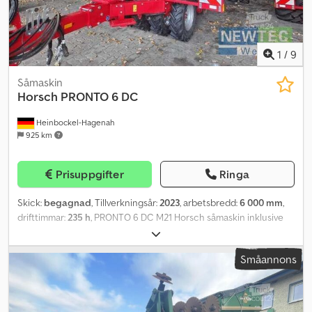
1
/
9
Såmaskin
Horsch
PRONTO 6 DC
Heinbockel-Hagenah
925 km
Prisuppgifter
Ringa
Skick:
begagnad
, Tillverkningsår:
2023
, arbetsbredd:
6 000 mm
,
drifttimmar:
235 h
, PRONTO 6 DC M21 Horsch såmaskin inklusive
ISOBUS-utrustning Spårrivare Däckpackare Ø 85 cm - 7.50-18 AS
40 TurboDisc såjärn med harv DiscSystem, tvåradigt med 46 cm
Småannons
diameter Anordning för dragkrok Belysning 8 extra FGS-klaffar 4x
sensor för kontroll av utsädesflöde Ø 32 mm DJ
Utsädesflödeskontroll, torn 2 Hydrauliskt driven fläkt Spårrivare
Föresådd, 1 sats Enkeltankmodell (4 000 liters tank) Pneumatiskt