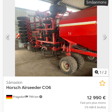
Småannons
Iqwpsp Ieha 080 Såbäddsräfska 090 Markering för försådd
1
/
2
Såmaskin
Horsch
Airseeder CO6
12 990 €
Pragsdorf
799 km
Fast pris plus moms
(15 458 € brutto)