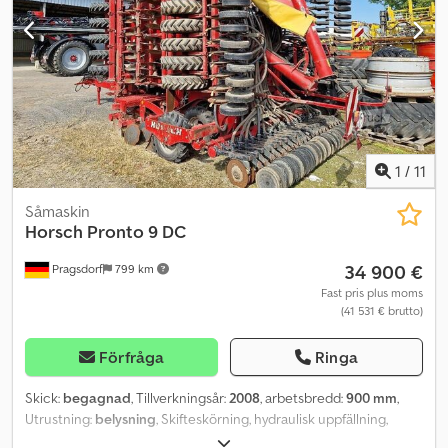
1
/
11
Såmaskin
Horsch
Pronto 9 DC
34 900 €
Pragsdorf
799 km
Fast pris plus moms
(41 531 € brutto)
Förfråga
Ringa
Skick:
begagnad
, Tillverkningsår:
2008
, arbetsbredd:
900 mm
,
Utrustning:
belysning
, Skifteskörning, hydraulisk uppfällning,
hydraulisk utsädesmängdsjustering, spårmarkör,