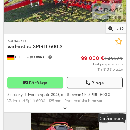
1
/
12
Såmaskin
Väderstad
SPIRIT 600 S
99 000 €
Lichtenau
1 086 km
112 900 €
Fast pris plus moms
(117 810 € brutto)
Förfråga
Ringa
Skick:
ny
, Tillverkningsår:
2023
, drifttimmar:
1 h
, SPIRIT 600 S
Väderstad Spirit 600S - 125 mm - Pneumatiska bromsar -
Säkerhetspaket för CoC - EU 167/2013 - Skyddspresenning -
Lyftarmstag Kat. 2/3 - Radar - Mekaniskt stödben - Standardhjul -
Småannons
CrossBoard Heavy för System Disc Aggressive (CBH SDA) - System
Disc Aggressive (SDA) Chsdev D R Hdepfx Ap Ioa - Spurlocker