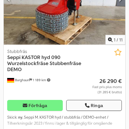
1
/
11
Stubbfräs
Seppi
KASTOR hyd 090
Wurzelstockfräse Stubbenfräse
DEMO
26 290 €
Burghaun
1 189 km
Fast pris plus moms
(31 285 € brutto)
Förfråga
Ringa
Skick:
ny
, Seppi M. KASTOR hyd / stubbfräs / DEMO-enhet /
Tillverkningsår: 2023 / finns i lager & tillgänglig för omgående