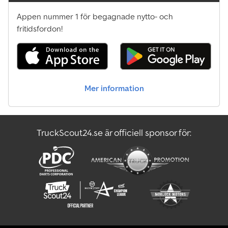
Stu Chassi
Appen nummer 1 för begagnade nytto- och
Stu Loggbil
fritidsfordon!
Stu Låglastare
Stu Plattform
Mer information
Stu Tippvagn
Stu Trailer
TruckScout24.se är officiell sponsor för:
Transportteknik För Jordbruk
Vågar Och Vägningsutrustning.