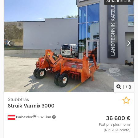
Småannons
1
/
8
Stubbfräs
Struik
Varmix 3000
36 600 €
Parbasdorf
1 325 km
Fast pris plus moms
(43 920 € brutto)