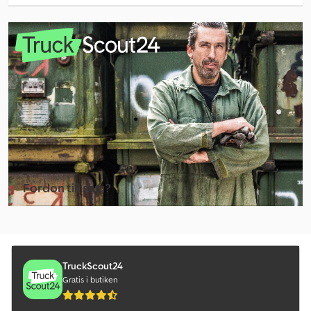
Henra Släp För Byggmaskiner
Häst / Nötkreatur Lastbil
Mercedes-Benz Stubfräs
Mf Grävlastare
Mf Hjullastare
Nå Staplare
Pålnings- Och Draganordning
Fordon till salu?
Släp För Byggmaskiner
Skapa annons
Stas S Trailer
Stas Sa Trailer
TruckScout24
Gratis i butiken
Stas Trailer