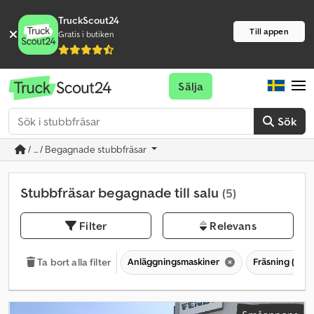
TruckScout24
Till appen
Gratis i butiken
Sälja
Sök
/ ... / Begagnade stubbfräsar
Stubbfräsar begagnade till salu
(5)
Filter
Relevans
Anläggningsmaskiner
Fräsning (byg
Ta bort alla filter