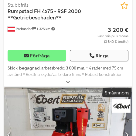
Stubbfräs
Rumpstad
FH 4x75 - RSF 2000
**Getriebeschaden**
3 200 €
Parbasdorf
1 325 km
Fast pris plus moms
(3 840 € brutto)
Förfråga
Ringa
Skick:
begagnad
, arbetsbredd:
3 000 mm
, * 4 rader med 75 cm
avstånd * Rostfria skydd/vallbildare finns * Robust konstruktion
för odling av potatis och morötter Dcsdpfx Aezqwkfjh Rek Skick:
Fräsen har ett transmissionsfel och säljs därför uttryckligen som
Småannons
defekt, ett projektobjekt eller för att användas som
reservdelskälla.