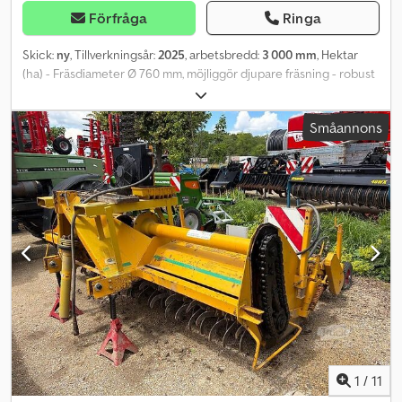
Förfråga
Ringa
Skick:
ny
, Tillverkningsår:
2025
, arbetsbredd:
3 000 mm
, Hektar
(ha) - Fräsdiameter Ø 760 mm, möjliggör djupare fräsning - robust
och tyst vinkelväxel tack vare spiralformade kugghjul - Växeln är
konstruerad för 220 hästkrafter - Kedjedrivet rotor med härdade
Småannons
kedjehjul - Kåpa monterad på fjädrar - Kåpan är exakt anpassad till
radien på skärena, vilket minskar mängden jord som fastnar - Inga
döda vinklar i huset - Svetsade skärhållare på rotoraxeln
Dodpfozqwpuox Ah Rock - Perfekt jordfördelning tack vare
förskjuten placering av skärena - Hydraulisk justering för
jordutkastet från metallkorgen - Kamkopplingssystem -
Hydrauliskt driven vallningsvals
1
/
11