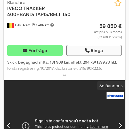
Blandare
IVECO
TRAKKER
400+BAND/TAPIS/BELT T40
59 850 €
HANDZAME
1 406 km
Fast pris plus moms
(72 418 € brutto)
Förfråga
Ringa
Skick:
begagnad
, miltal:
131 909 km
, effekt:
294 kW (399,73 hk)
,
första registrering:
10/2017
, däcksstorlek:
315/80R22,5
,
axelkonfiguration:
8x4
, hjulbas:
1 880 mm
, färg:
vit
, växeltyp:
automatisk
, emissionsklass:
Euro 6
, fjädring:
stål
, Tillverkningsår:
Småannons
2017
, Utrustning:
elektrisk fönsterhiss, luftkonditionering
,
Användbart material: betong Crjdpfx Aeuc D Exogmsf
Däckdimension: 315/80R22,5 Fjädring: bladfjädring Axel 2: styrbar
Axel 3: dubbelmonterade hjul Axel 4: dubbelmonterade hjul
Drivning: hjuldrift Totalvikt: 32 000 kg = Fler alternativ och tillbehör
= - PTO (kraftuttag)