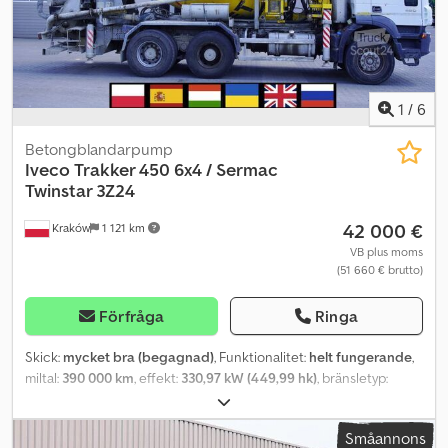
1
/
6
Betongblandarpump
Iveco
Trakker 450 6x4 / Sermac
Twinstar 3Z24
42 000 €
Kraków
1 121 km
VB plus moms
(51 660 € brutto)
Förfråga
Ringa
Skick:
mycket bra (begagnad)
, Funktionalitet:
helt fungerande
,
miltal:
390 000 km
, effekt:
330,97 kW (449,99 hk)
, bränsletyp:
diesel
, tomvikt:
12 810 kg
, maximal lastvikt:
13 190 kg
, totalvikt:
26 000 kg
, axelkonfiguration:
6x4
, hjulbas:
3 500 mm
, färg:
vit
,
Småannons
förarhytt:
dagskåp
, växeltyp:
mekanisk
, fjädring:
stål
,