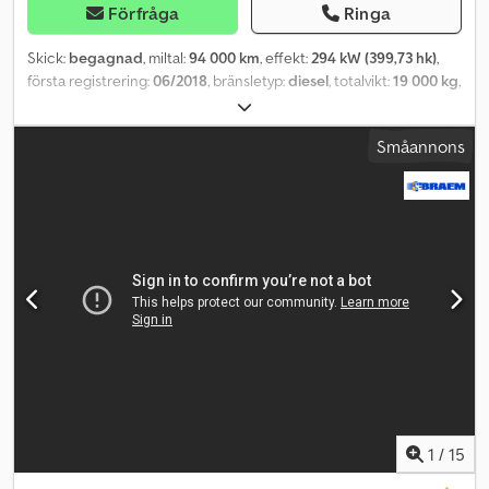
Förfråga
Ringa
Skick:
begagnad
, miltal:
94 000 km
, effekt:
294 kW (399,73 hk)
,
första registrering:
06/2018
, bränsletyp:
diesel
, totalvikt:
19 000 kg
,
däcksstorlek:
-
, axelkonfiguration:
4x2
, växeltyp:
automatisk
,
emissionsklass:
Euro 6
, Tillverkningsår:
2018
, 7800 tim manuell
Småannons
växellåda Sermac 26 m pump VI TALAR TYSKA WE SPEAK ENGLISH
VI TALER RYSKA VI TALAR SPANSKA Cjdsx A H Uwopfx Agmorf
Leveranstid (dagar): 1 Effekt: 400 hk DIN Effekt: 294 kW
1
/
15