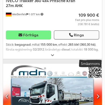
IVECO
Trakker 360 4x4 Pritsche Kran
27m AHK
109 900 €
Weißenfels
1 077 km
Fast pris plus moms
(130 781 € brutto)
Förfråga
Ringa
Skick:
begagnad
, miltal:
155 000 km
, effekt:
265 kW (360,30 hk)
,
första registrering:
02/2012
, bränsletyp:
diesel
, totalvikt:
18 000 kg
,
axelkonfiguration:
2 axlar
, färg:
blå
, växeltyp:
mekanisk
,
emissionsklass:
Euro 5
, lastutrymmets längd:
3 200 mm
,
Småannons
lastutrymmets bredd:
2 500 mm
, Utrustning:
ABS, elektroniskt
stabilitetsprogram (ESP), fyrhjulsdrift, kran, luftkonditionering,
navigationssystem, partikelfilter
, Int-nr.: 145 Välskött Iveco med
kraftfull kran och vajerkätting * Iveco * Trakker 360 * 4x4 hjuldrift
* Manuell växellåda * Flak * Tillåten totalvikt 18 000 kg *
Lastkapacitet 4000 kg * KRAN EFFER 305.11 * Krokhöjd ca 27 m *
Lateral räckvidd ca 22 m * 4x hydraulisk utskjut + 4x bom * 4x
hydrauliska stödben * VAJERKÄTTING * FJÄRRSTYRNING för kran
* Bladfjäderfram- och bakaxel * Differentialspärr * Centrallås * 2