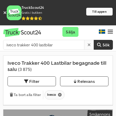
TruckScout24
Till appen
Gratis i butiken
Sälja
Sök
Iveco Trakker 400 Lastbilar begagnade till
salu
(3 875)
Filter
Relevans
Iveco
Ta bort alla filter
Småannons