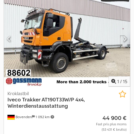
Tillverkningsår:
2009
, Utrustning:
AdBlue, Färdskrivare,
differentialspärr, farthållare, luftkonditionering
, Iveco Trakker
450 6×4 / Betongpump Sermac Twinstar 3Z24 / Fjärrkontroll 390
000 kilometer Årsmodell 2008/2009 Tekniska data Totalvikt 26
000 kg Crodpfxjzrw S Es Agmof Egenvikt 12 810 kg Lastkapacitet
13 190 kg Effekt 450 hk Motorvolym 12 880 cc 6×4 Mekanisk
fjädring Axelavstånd 350 cm Betongpumplastbil Sermac Twinstar
3Z24 Max räckvidd 24 m 3 sektioner Fjärrkontroll Daghytt
Luftkonditionering Differentialspärr Manuell växellåda
Färdskrivare Farthållare Bilen är köpt och servad hos Iveco
återförsäljare. 100 % olycksfri, använd av endast en ägare.
1
/
15
Kroklastbil
Iveco
Trakker AT190T33W/P 4x4,
Winterdienstausstattung
44 900 €
Bovenden
1 092 km
Fast pris plus moms
(53 431 € brutto)