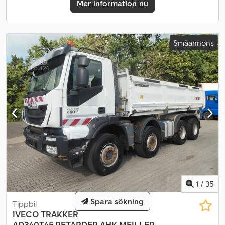
Mer information nu
Småannons
1
/
35
Spara sökning
Tippbil
IVECO
TRAKKER
AD340T45,RETARDER,AHK,MEILLER-