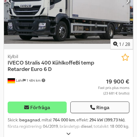
AXELAVSTÅND: 380/138 cm DÄCKDIMENSION: 13R22,5 Credpfszpc
U Tsx Agmsf BLADFJÄDRING PÅ BÅDA AXLARNA KRAN: HMF 1444 - Z
2 + FJÄRRKONTROLL TEL: KUBA – POLSKA, ENGELSKA, TYSKA,
ITALIENSKA SEBASTIAN – POLSKA, TYSKA, ITALIENSKA, ?????
LASZLO – UNGERSKA COSTEL – RUMÄNSKA (Rumänska: vi ordnar
alla exportformaliteter inklusive skyltar) RADEK – ?????
1
/
28
Kylbil
IVECO
Stralis 400 KühlkoffeBi temp
Retarder Euro 6 D
19 900 €
Lahr
1 484 km
Fast pris plus moms
(23 681 € brutto)
Förfråga
Ringa
Skick:
begagnad
, miltal:
764 000 km
, effekt:
294 kW (399,73 hk)
,
första registrering:
04/2019
, bränsletyp:
diesel
, totalvikt:
18 000 kg
,
axelkonfiguration:
2 axlar
, bromsar:
retarder
, färg:
vit
, växeltyp: