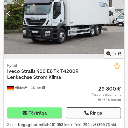
882 cc Växellåda Växellåda: ZF16S2220TO, manuell växellåda
Credpjzrma Esfx Agmsf Axelkonfiguration Däckdimension: 13R22.5
Bromsar: Trumbromsar Fjädring: Bladfjädring Framaxel 1: Styrbar
Framaxel 2: Styrbar Vikter Tjänstevikt: 16 200 kg Lastkapacitet: 24
800 kg Totalvikt: 41 000 kg Funktionellt Pump: Ja
1
/
15
Kylbil
Iveco
Stralis 400 E6 TK T-1200R
Lenkachse Strom Klima
29 800 €
Hilden
1 237 km
Fast pris plus moms
(35 462 € brutto)
Förfråga
Ringa
Skick:
begagnad
, miltal:
461 058 km
, effekt:
294 kW (399,73 hk)
,