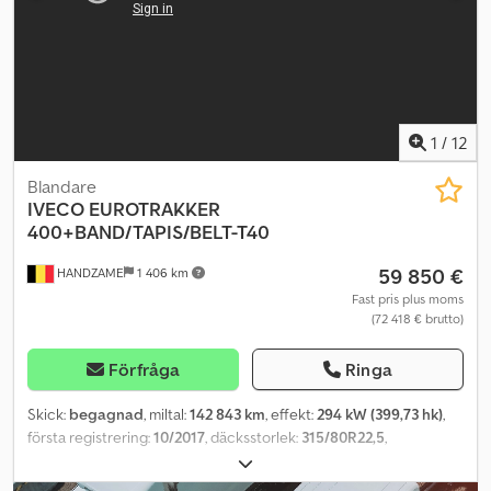
1
/
12
Blandare
IVECO
EUROTRAKKER
400+BAND/TAPIS/BELT-T40
59 850 €
HANDZAME
1 406 km
Fast pris plus moms
(72 418 € brutto)
Förfråga
Ringa
Skick:
begagnad
, miltal:
142 843 km
, effekt:
294 kW (399,73 hk)
,
första registrering:
10/2017
, däcksstorlek:
315/80R22,5
,
axelkonfiguration:
8x4
, hjulbas:
1 880 mm
, färg:
vit
, växeltyp:
automatisk
, emissionsklass:
Euro 6
, fjädring:
stål
, Tillverkningsår: