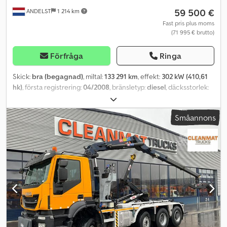
Informationen ska ses som allmän, icke-bindande vägledning och
59 500 €
ANDELST
1 214 km
ersätter inte detaljerad individuell rådgivning vid köpbeslut.
Endast bestämmelserna i köpekontraktet är avgörande.
Fast pris plus moms
(71 995 € brutto)
Ändringar, fel, skrivfel och mellanförsäljning förbehålls. Endast våra
allmänna försäljningsvillkor gäller. Språk - Vi talar engelska - Vi
talar franska - ?? ????? ?? ????? - Vi talar polska - Vi talar spanska -
Förfråga
Ringa
Vi talar portugisiska - Vi talar italienska
Skick:
bra (begagnad)
, miltal:
133 291 km
, effekt:
302 kW (410,61
hk)
, första registrering:
04/2008
, bränsletyp:
diesel
, däcksstorlek:
13R 22.5
, axelkonfiguration:
6x4
, hjulbas:
3 500 mm
, bränsle:
diesel
,
förarhytt:
dagskåp
, växeltyp:
mekanisk
, emissionsklass:
Euro 5
,
Småannons
fjädring:
stål
, antal säten:
3
, total längd:
8 000 mm
, total bredd:
2 550 mm
, total höjd:
3 800 mm
, tillåten axelbelastning (axel 1):
8 000 kg
, tillåten axellast (axel 2):
10 000 kg
, tillåten axellast (axel
3):
10 000 kg
, Tillverkningsår:
2008
, Utrustning:
ABS, elektrisk
fönsterhiss, farthållare, kran, luftkonditionering
, = Ytterligare
alternativ och utrustning = - Dragkrok 40 mm - AP-axlar -
Bladfjädring fram och bak - Blinkande ljus - Kamera med monitor -
Fjärrkontroll - Radio/CD-spelare - Backkamera - Solskyddsflik -
Kraftuttag (PTO) - Centralsmörjning = Kommentarer = Credjzq A
Ivspfx Agmef - Palfinger 36-tons lastkran (typ: PK 36002) - 5x
hydrauliska utskjut - 5:e och 6:e funktion - 4x