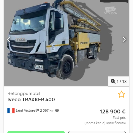
1
/
13
Betongpumpbil
Iveco
TRAKKER 400
128 900 €
Saint Victoret
2 067 km
Fast pris
(Moms kan ej specificeras)