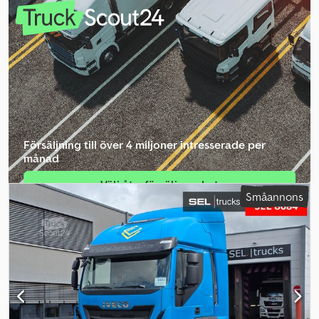
2017
, Utrustning:
elektrisk fönsterhiss, luftkonditionering
, Allmän
information Användbart material: Betong Drivlina Drivning: Hjul
Motormärke: Iveco Axelkonfiguration Däckdimension: 315/80R22,5
Credpoucz Htsfx Agmof Fjädring: bladfjädring Axel 2: Styrande
Axel 3: Dubbelmonterade hjul Axel 4: Dubbelmonterade hjul Vikter
Tjänstevikt: 15.628 kg Lastkapacitet: 16.372 kg Totalvikt: 32.000 kg
= Ytterligare tillval och utrustning = - Kraftuttag (PTO)
Försäljning till över 4 miljoner intresserade per
månad
Välj återförsäljarpaket
Småannons
Skapa enskild annons