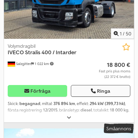
1
/
50
Volymdragbil
IVECO
Stralis 400 / Intarder
18 800 €
Salzgitter
1 022 km
Fast pris plus moms
(22 372 € brutto)
Förfråga
Ringa
Skick:
begagnad
, miltal:
376 894 km
, effekt:
294 kW (399,73 hk)
,
första registrering:
12/2015
, bränsletyp:
diesel
, totalvikt:
18 000 kg
,
axelkonfiguration:
2 axlar
, bromsar:
retarder
, färg:
blå
, växeltyp:
automatisk
, emissionsklass:
Euro 6
, Utrustning:
Småannons
luftkonditionering, navigationssystem
, ===== SVENSKA =====
Besök vår webbplats, där du hittar vårt kompletta fordonslager