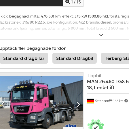
1
/
15
Skick:
begagnad
, miltal:
476 531 km
, effekt:
375 kW (509,86 hk)
, första regi
däcksstorlek:
315/80 R22,5
, axelkonfiguration:
4x2
, bränsle:
diesel
, bromsar:
automatisk
, fjädring:
annan
, total längd:
5 900 mm
, total bredd:
2 500 mm
, 
Utrustning:
ABS, elektrisk fönsterhiss, farthållare, krockkudde, kylskåp, lu
poiler
, = Ytterligare alternativ och utrustning = - Aluminium-bränsletank -
spelare - Sovhytt - Startspärr = Ytterligare information = Däckdimension: 
Upptäck fler begagnade fordon
ramaxel: Styrbar; Fjädring: Parabelfjädring Bakaxel: Dubbelmonterade hjul; F
Standard dragbilar
Standard Dragbil
Terberg St
astkapacitet: 11 614 kg Totalvikt: 19 000 kg Miljöklass: Euro 6d Besiktning gi
Tippbil
MAN
26.460 TGS 6x
18, Lenk-Lift
Sittensen
942 km