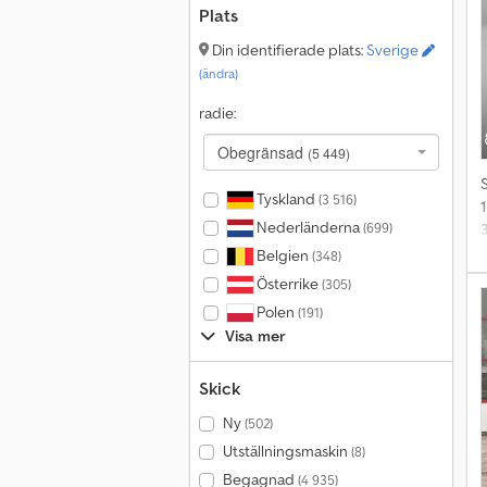
Plats
f
Din identifierade plats:
Sverige
(ändra)
radie:
Obegränsad
(5 449)
Tyskland
(3 516)
Nederländerna
(699)
Belgien
(348)
Österrike
(305)
p
Polen
(191)
s
Visa mer
A
y
Skick
m
Ny
(502)
Utställningsmaskin
(8)
v
Begagnad
(4 935)
f