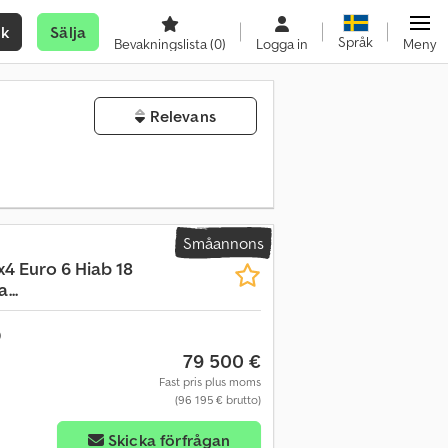
ök
Sälja
Språk
Bevakningslista
(0)
Logga in
Meny
Relevans
Småannons
x4 Euro 6 Hiab 18
...
79 500 €
Fast pris plus moms
(96 195 € brutto)
Skicka förfrågan