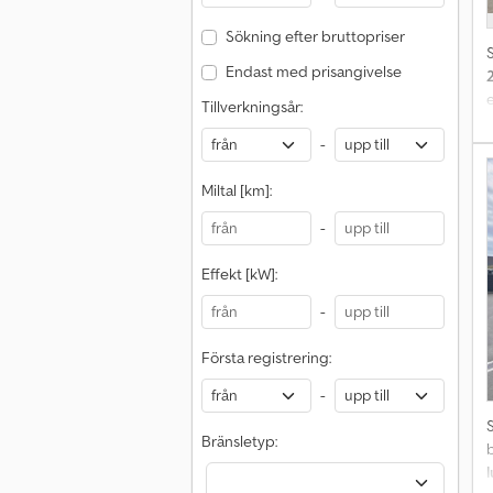
Sökning efter bruttopriser
Endast med prisangivelse
Tillverkningsår:
-
D
b
Miltal [km]:
k
-
p
Effekt [kW]:
ö
V
-
d
Första registrering:
-
Bränsletyp: