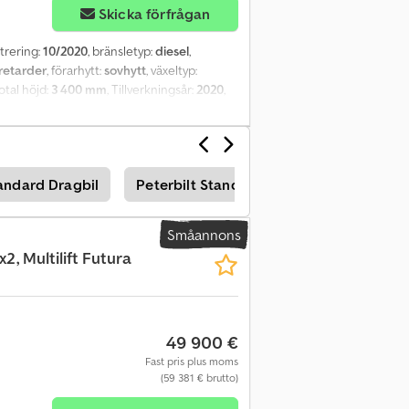
Skicka förfrågan
strering:
10/2020
, bränsletyp:
diesel
,
retarder
, förarhytt:
sovhytt
, växeltyp:
total höjd:
3 400 mm
, Tillverkningsår:
2020
,
ftkonditionering, retarder, servostyrning,
 Takspoiler - Klimatanläggning - Radio/CD-
315/80 R22,5 Csdsznpd Eepfx Ah Uerf
jädring: Luftfjädring Tjänstevikt: 7 386 kg
andard Dragbil
Peterbilt Standard Dragbil
Kenwort
ltig till: 12.2026 Referensnummer: 69
Småannons
2, Multilift Futura
49 900 €
Fast pris plus moms
(59 381 € brutto)