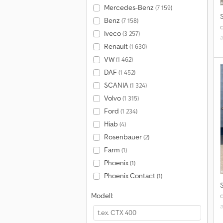
Mercedes-Benz
(7 159)
Benz
(7 158)
Iveco
(3 257)
Renault
(1 630)
VW
(1 462)
DAF
(1 452)
T
SCANIA
(1 324)
Volvo
(1 315)
X
F
Ford
(1 234)
Hiab
(4)
U
Rosenbauer
(2)
Farm
(1)
Phoenix
(1)
Phoenix Contact
(1)
d
Modell:
L