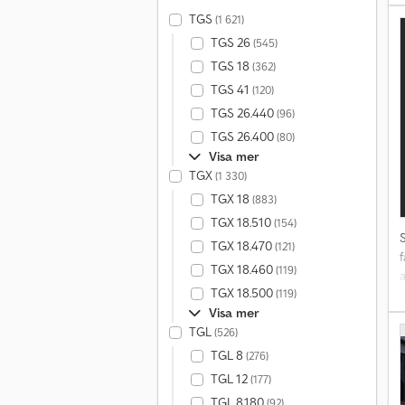
5
TGS
(1 621)
T
U
TGS 26
(545)
Y
b
TGS 18
(362)
A
TGS 41
(120)
o
TGS 26.440
(96)
*
TGS 26.400
(80)
L
Visa mer
TGX
(1 330)
TGX 18
(883)
TGX 18.510
(154)
h
TGX 18.470
(121)
f
TGX 18.460
(119)
T
a
t
TGX 18.500
(119)
Visa mer
A
TGL
(526)
l
E
TGL 8
(276)
m
TGL 12
(177)
v
TGL 8.180
(92)