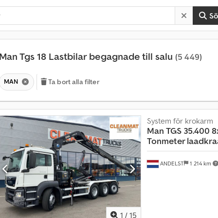
S
Man Tgs 18 Lastbilar begagnade till salu
(5 449)
MAN
Ta bort alla filter
System för krokarm
Man
TGS 35.400 8
Tonmeter laadkraa
ANDELST
1 214 km
1
/
15