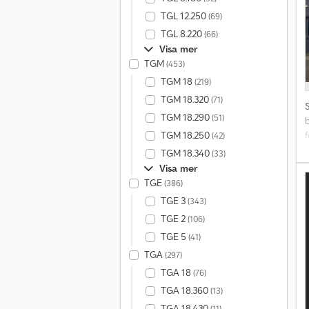
3
TGL 12.250
(69)
k
f
TGL 8.220
(66)
f
Visa mer
g
TGM
(453)
TGM 18
(219)
h
TGM 18.320
(71)
T
TGM 18.290
(51)
TGM 18.250
f
(42)
TGM 18.340
(33)
Visa mer
M
TGE
(386)
TGE 3
(343)
TGE 2
(106)
TGE 5
s
(41)
TGA
(297)
TGA 18
(76)
TGA 18.360
(13)
TGA 18.430
(11)