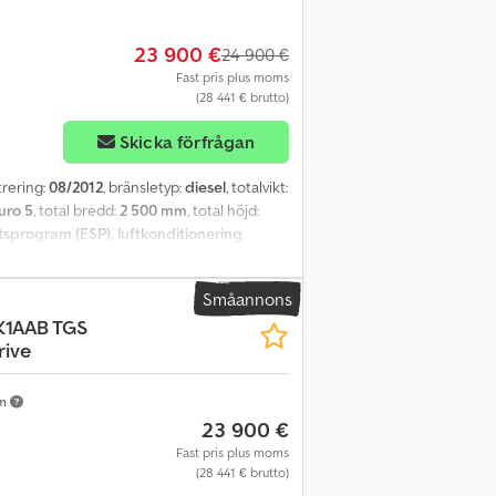
ll oss!
23 900 €
24 900 €
Fast pris plus moms
(28 441 € brutto)
Skicka förfrågan
strering:
08/2012
, bränsletyp:
diesel
, totalvikt:
uro 5
, total bredd:
2 500 mm
, total höjd:
etsprogram (ESP), luftkonditionering
,
domlucka, SENING pumpsystem för måttlig
kompensation, ADR typklass AT, gångbrygga
Småannons
fullslang med tankpistol fram till höger,
K1AAB TGS
oskrivare, verktygslåda i rostfritt stål, ABS,
rive
, uppvärmda och elektriskt inställbara
ucka, förarkomfortfjädrat säte, luftfjädring
rdonet kan vara folierat och/eller dekorerat
km
rbjudande gäller generellt utan ny
23 900 €
ia våra partnerverkstäder! Fordonet kan
Fast pris plus moms
alningsvillkor gäller. Vi erbjuder gärna
(28 441 € brutto)