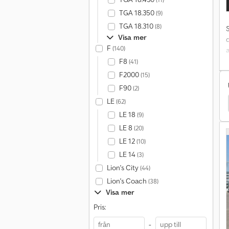
TGA 18.350
(9)
TGA 18.310
(8)
Visa mer
F
(140)
F8
(41)
s
F2000
(15)
F90
(2)
F
LE
(62)
Specialfordon
Adamoli Tippvagn
Stu Tippvagn
L
LE 18
(9)
LE 8
(20)
LE 12
(10)
LE 14
(3)
Lion's City
(44)
Lion's Coach
(38)
Visa mer
Pris:
-