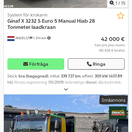
1
/
15
System för krokarm
Ginaf
X 3232 S Euro 5 Manual Hiab 28
Tonmeter laadkraan
42 000 €
ANDELST
1 214 km
Fast pris plus moms
(50 820 € brutto)
Förfråga
Ringa
Skick:
bra (begagnad)
, miltal:
339 727 km
, effekt:
300 kW (407,89
hk)
, första registrering:
05/2009
, bränsletyp:
diesel
, däcksstorlek:
385/65 22.5
, axelkonfiguration:
6x4
, hjulbas:
4 800 mm
, bränsle:
diesel
, förarhytt:
dagskåp
, växeltyp:
mekanisk
, emissionsklass:
Småannons
Euro 5
, fjädring:
annan
, antal säten:
2
, total längd:
9 500 mm
, total
bredd:
2 550 mm
, total höjd:
3 600 mm
, tillåten axelbelastning
(axel 1):
9 000 kg
, tillåten axellast (axel 2):
11 500 kg
, tillåten axellast
(axel 3):
11 500 kg
, Tillverkningsår:
2009
, Utrustning:
ABS,
differentialspärr, elektrisk fönsterhiss, farthållare, kran,
luftkonditionering
, = Ytterligare alternativ och utrustning = - AP-