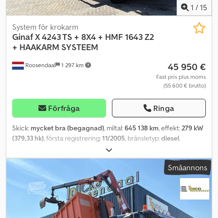
Visuellt skick: bra
1
/
15
System för krokarm
Ginaf
X 4243 TS + 8X4 + HMF 1643 Z2
+ HAAKARM SYSTEEM
45 950 €
Roosendaal
1 297 km
Fast pris plus moms
(55 600 € brutto)
Förfråga
Ringa
Skick:
mycket bra (begagnad)
, miltal:
645 138 km
, effekt:
279 kW
(379,33 hk)
, första registrering:
11/2005
, bränsletyp:
diesel
,
axelkonfiguration:
8x4
, hjulbas:
6 650 mm
, bränsle:
diesel
, färg:
svart
, förarhytt:
dagskåp
, växeltyp:
mekanisk
, emissionsklass:
Euro
Småannons
3
, antal säten:
2
, total längd:
9 250 mm
, total bredd:
2 550 mm
,
tillåten axelbelastning (axel 1):
10 000 kg
, tillåten axellast (axel 2):
10 000 kg
, tillåten axellast (axel 3):
11 500 kg
, lastutrymmets längd:
6 150 mm
, lastutrymmets bredd:
2 500 mm
, lastutrymmeshöjd:
1 570 mm
, Tillverkningsår:
2005
, Utrustning:
ABS, centrallås,