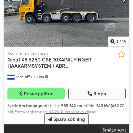
1
/
15
System för krokarm
Ginaf
X6 5250 CSE 10X4PALFINGER
HAAKARMSYSTEM / ABR...
Andelst
1 214 km
Prisuppgifter
Ringa
Skick:
bra (begagnad)
, miltal:
565 342 km
, effekt:
340 kW (462,27
hk)
, första registrering:
02/2016
, bränsletyp:
diesel
,
axelkonfiguration:
10x4
, hjulbas:
7 620 mm
, bränsle:
diesel
,
Spara sökning
bränsletankens kapacitet:
500 l
, färg:
gul
, förarhytt:
dagskåp
,
Småannons
emissionsklass:
Euro 6
, total längd:
10 500 mm
, total bredd:
2 550