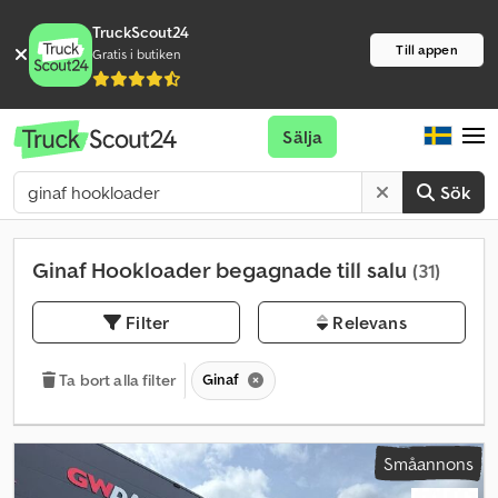
TruckScout24
Till appen
Gratis i butiken
Sälja
Sök
Ginaf Hookloader begagnade till salu
(31)
Filter
Relevans
Ginaf
Ta bort alla filter
Småannons