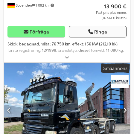
13 900 €
Bovenden
1 092 km
Fast pris plus moms
(16 541 € brutto)
Förfråga
Ringa
Skick:
begagnad
, miltal:
76 750 km
, effekt:
156 kW (212,10 hk)
,
första registrering:
12/1998
, bränsletyp:
diesel
, tomvikt:
11 080 kg
,
maximal lastvikt:
9 420 kg
, totalvikt:
20 500 kg
, däcksstorlek:
385/65R22.5
, axelkonfiguration:
4x2
, hjulbas:
3 580 mm
, färg:
Småannons
orange
, förarhytt:
dagskåp
, växeltyp:
automatisk
, antal säten:
3
,
framdäcksdimension:
385/65R22.5
, bakdäcksstorlek:
295/80R22.5
, Utrustning:
ABS, differentialspärr, extra
strålkastare, hytt, kran, servostyrning
, Fordonsplats: Bovenden,
Kz. Haus, 1x luftfjädrad stol, dubbla passagerarsäten, elektriskt
fönster till vänster, ABS (antiblockeringssystem), kraftuttag,
differentialspärr, extraljus, underkörningsskydd, kran bak,
nödstopp, gripstyrning, hydrauliskt 2-punktsstöd. Axelavstånd:
3580 mm. Påbyggnad: Atlas AK 90.1 HDS A15 bakmonterad kran.
Pneumatisk passagerardörr, Caterpillar-motor typ R 2121-S,
axelbelastning fram 9 000 kg, bak 11 500 kg, kranen från år 2000,