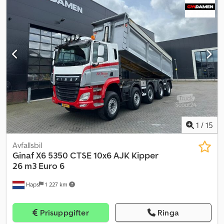
1
/
15
Avfallsbil
Ginaf
X6 5350 CTSE 10x6 AJK Kipper
26 m3 Euro 6
Haps
1 227 km
Prisuppgifter
Ringa