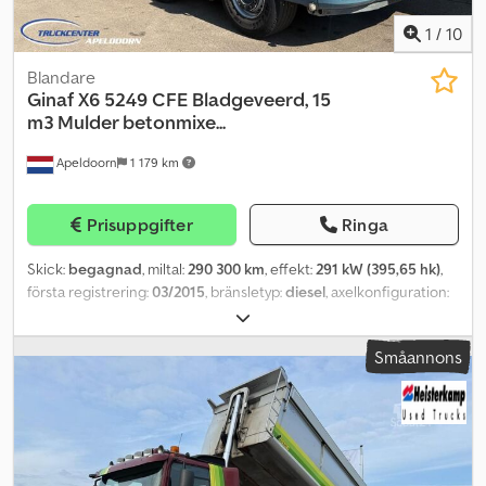
(teknisk huvudinspektion): godkänd till 09.2026 Skick Tekniskt
skick: mycket bra Optiskt skick: mycket bra Antal nycklar: 2
1
/
10
Blandare
Ginaf
X6 5249 CFE Bladgeveerd, 15
m3 Mulder betonmixe...
Apeldoorn
1 179 km
Prisuppgifter
Ringa
Skick:
begagnad
, miltal:
290 300 km
, effekt:
291 kW (395,65 hk)
,
första registrering:
03/2015
, bränsletyp:
diesel
, axelkonfiguration:
10x4
, hjulbas:
7 750 mm
, bränsle:
diesel
, färg:
annan
, förarhytt:
dagskåp
, växeltyp:
mekanisk
, emissionsklass:
Euro 6
, antal säten:
2
,
Småannons
total längd:
10 810 mm
, total bredd:
2 550 mm
, tillåten
axelbelastning (axel 1):
10 000 kg
, tillåten axellast (axel 2):
10 000
kg
, tillåten axellast (axel 3):
9 500 kg
, Tillverkningsår:
2015
,
Utrustning:
ABS, elektrisk fönsterhiss, elstyrd spegel,
servostyrning
, = Ytterligare alternativ och tillbehör = -
Hastighetsbegränsare - Lufttryckshorn - Navreduktion - Radio -