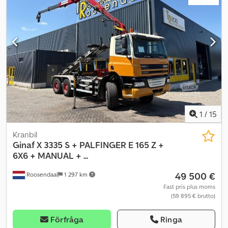
information Crsdjy A Ibbopfx Angef Antal cylindrar: 6 Motorvolym:
12 902 cc Axelkonfiguration Framaxel 1: Max axelbelastning: 9 000
kg Framaxel 2: Max axelbelastning: 9 000 kg Bakaxel 1: Max
axelbelastning: 11 500 kg Bakaxel 2: Max axelbelastning: 11 500 kg
Vikter Tjänstevikt: 14 160 kg Lastkapacitet: 27 020 kg Totalvikt: 41
000 kg Max dragvikt: 50 000 kg Underhåll Besiktning (APK): giltig
till 09/2026 Identifikation Registreringsnummer: BV-RF-67
1
/
15
Kranbil
Ginaf
X 3335 S + PALFINGER E 165 Z +
6X6 + MANUAL + ...
49 500 €
Roosendaal
1 297 km
Fast pris plus moms
(59 895 € brutto)
Förfråga
Ringa