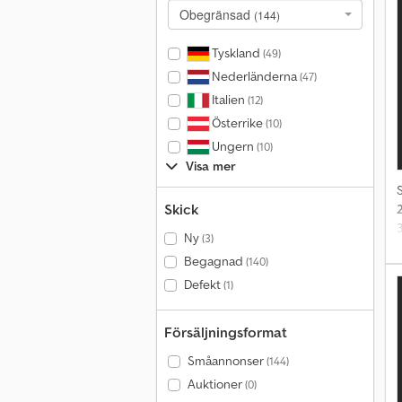
i
Obegränsad
(144)
Tyskland
(49)
Nederländerna
(47)
Italien
(12)
Österrike
(10)
Ungern
(10)
Visa mer
Skick
3
Ny
(3)
Begagnad
(140)
P
m
Defekt
(1)
g
Försäljningsformat
d
Småannonser
(144)
Auktioner
(0)
i