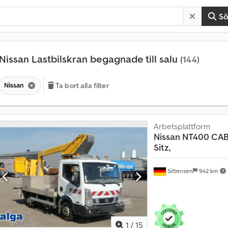
S
Nissan Lastbilskran begagnade till salu
(144)
Nissan
Ta bort alla filter
Arbetsplattform
Nissan
NT400 CABS
Sitz,
Sittensen
942 km
1
/
15