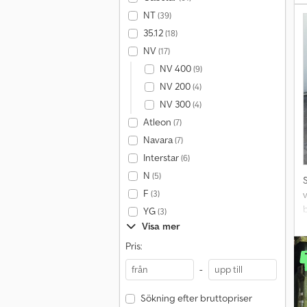
e
NT
(39)
35.12
(18)
i
NV
(17)
b
NV 400
(9)
NV 200
(4)
NV 300
(4)
Atleon
(7)
Navara
(7)
Interstar
(6)
N
(5)
F
(3)
v
YG
(3)
a
Visa mer
d
Pris:
-
Sökning efter bruttopriser