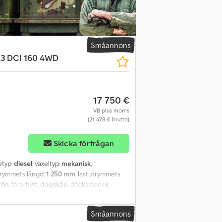
Småannons
3 DCI 160 4WD
17 750 €
VB plus moms
(21 478 € brutto)
Skicka förfrågan
etyp:
diesel
, växeltyp:
mekanisk
,
utrymmets längd:
1 250 mm
, lastutrymmets
rön
, förarhytt:
dagskåp
, däcksstorlek:
tem, centrallås, farthållare, fyrhjulsdrift,
 alternativ och tillbehör = - Uppvärmda
Småannons
ogenlampa - Inget - Lättmetallfälgar -