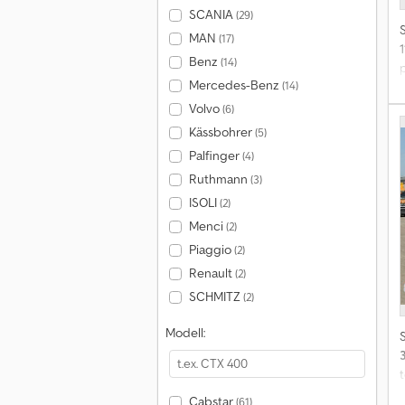
SCANIA
(29)
MAN
(17)
1
Benz
(14)
Mercedes-Benz
(14)
Volvo
(6)
r
Kässbohrer
(5)
Palfinger
(4)
Ruthmann
(3)
ISOLI
(2)
Menci
(2)
Piaggio
(2)
Renault
(2)
SCHMITZ
(2)
Modell:
t
a
Cabstar
(61)