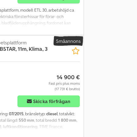
splattform, modell: ETL 30, arbetshöjd ca
ektriska fönsterhissar för förar- och
m, bladfjäderupphängning, fordonet kan
llt sett inte en ny besiktning. Om en ny
 verkstäder! Fordonet kan förses med
Småannons
 kan gärna ta fram ett finansierings- eller
etsplattform
STAR, 11m, Klima, 3
yjk
14 900 €
Fast pris plus moms
(17 731 € brutto)
Skicka förfrågan
ering:
07/2015
, bränsletyp:
diesel
, totalvikt:
total längd:
550 mm
, total bredd:
1 800 mm
,
), luftkonditionering
, TIME France,
, förvaringslådor, ABS, ESP, klimatanläggning,