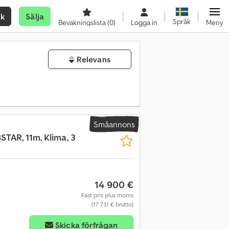
ök
Sälja
Språk
Bevakningslista
(0)
Logga in
Meny
Relevans
Småannons
TAR, 11m, Klima, 3
14 900 €
Fast pris plus moms
(17 731 € brutto)
Skicka förfrågan