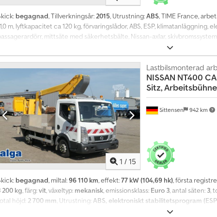
M
Skick:
begagnad
, Tillverkningsår:
2015
, Utrustning:
ABS
, TIME France, arbet
å
1,0 m, lyftkapacitet ca 120 kg, förvaringslådor, ABS, ESP, klimatanläggning, el
n
passagerardörr, mittsäte med säkerhetsbälte, Nissan-axlar, skivbromssyste
a
förses med reklam och/eller text. SI83895 Vårt erbjudande inkluderar genere
d
besiktning önskas, lämnar vi gärna ett erbjudande från våra samarbetande
s
eklam och/eller text. Våra allmänna leverans- och betalningsvillkor gäller. Vi
Lastbilsmonterad arb
v
NISSAN
NT400 CAB
leasingerbjudande för detta fordon. Kontakta oss gärna! Dcedpfx Aezp Tfpji
i
Sitz, Arbeitsbühne
s
ö
v
Sittensen
942 km
e
r
1
4
0
1
/
15
0
Skick:
begagnad
, miltal:
96 110 km
, effekt:
77 kW (104,69 hk)
, första registr
0
3 200 kg
, färg:
vit
, växeltyp:
mekanisk
, emissionsklass:
Euro 3
, antal säten:
3
, 
0
otal höjd:
2 700 mm
, Utrustning:
ABS, elektroniskt stabilitetsprogram (ESP
k
rbetsplattform, modell: ETL 30, arbetshöjd ca 11,0 m, lyftkapacitet ca 120 kg