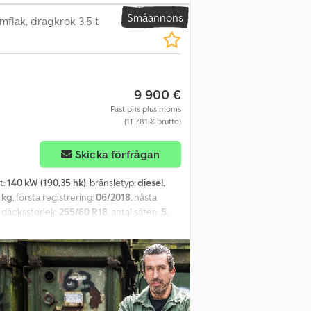
tsbälte, Nissan-axlar, skivbromssystem,
Småannons
pjzp Tfcsfx Aiyock SI83895 Vårt erbjudande
flak, dragkrok 3,5 t
 lämnar vi gärna ett erbjudande från våra
Våra allmänna leverans- och
gerbjudande för detta fordon. Kontakta oss
9 900 €
Fast pris plus moms
(11 781 € brutto)
Skicka förfrågan
t:
140 kW (190,35 hk)
, bränsletyp:
diesel
,
 kg
, första registrering:
06/2018
, nästa
, däcksstorlek:
255/60 R18
, antal säten:
5
,
CTND23U0098078
, Utrustning:
nssystem, partikelfilter, året runt-däck
,
dpjzr H T Sjfx Aiyek Däck: 75 % kvar