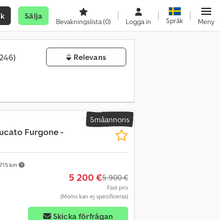
ök
Sälja
Språk
Bevakningslista
(0)
Logga in
Meny
(246)
Relevans
Småannons
ucato Furgone -
 715 km
5 200 €
5 900 €
Fast pris
(Moms kan ej specificeras)
Skicka förfrågan