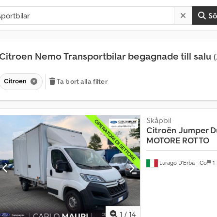
S
Citroen Nemo Transportbilar begagnade till salu
Citroen
Ta bort alla filter
Skåpbil
Citroën
Jumper D
MOTORE ROTTO
Lurago D'Erba - Co
1
1
/
14