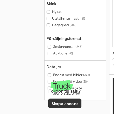
s
Skick
a
Ny
(36)
Utställningsmaskin
(1)
Begagnad
(209)
a
Försäljningsformat
7
Småannonser
(246)
f
Auktioner
(0)
v
s
e
Detaljer
f
C
Endast med bilder
(243)
h
Endast med video
(20)
Endast verifierade
Fordon till salu?
återförsäljare
(46)
Skapa annons