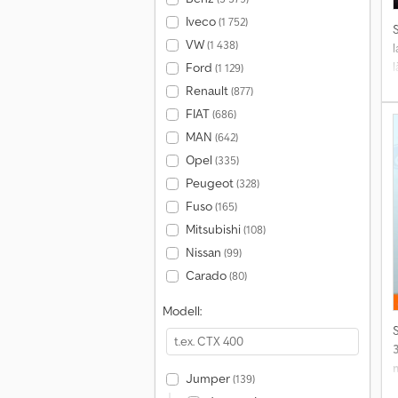
Iveco
(1 752)
VW
(1 438)
l
Ford
(1 129)
Renault
(877)
FIAT
(686)
D
MAN
(642)
h
s
Opel
(335)
f
Peugeot
(328)
b
Fuso
(165)
C
Mitsubishi
(108)
Nissan
o
(99)
Carado
(80)
Modell:
Jumper
(139)