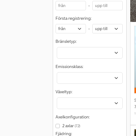
-
s
E
Första registrering:
m
f
r
-
k
j
o
Bränsletyp:
o
m
Emissionsklass:
f
f
Växeltyp:
s
Axelkonfiguration:
2 axlar
(72)
b
Fjädring: