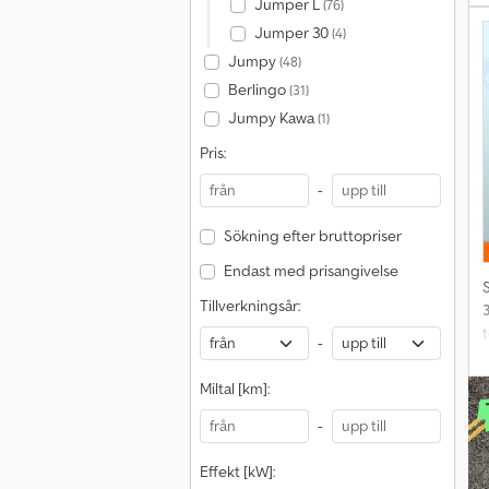
Jumper L
(76)
Jumper 30
(4)
Jumpy
(48)
–
Berlingo
(31)
Jumpy Kawa
(1)
Pris:
-
j
Sökning efter bruttopriser
V
Endast med prisangivelse
Tillverkningsår:
f
f
t
-
*
Miltal [km]:
*
-
l
Effekt [kW]: