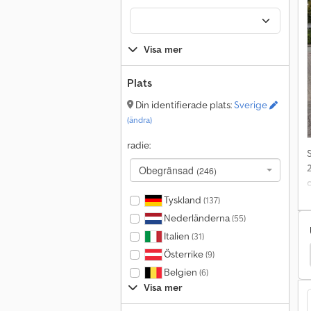
f
l
a
F
Visa mer
f
Plats
C
Din identifierade plats:
Sverige
F
(ändra)
radie:
Obegränsad
(246)
c
Tyskland
(137)
Nederländerna
(55)
y
Italien
(31)
u
edes-Benz Loggbil
Mercedes-Benz Dryckesstruktur
Österrike
(9)
a
Belgien
(6)
ö
Visa mer