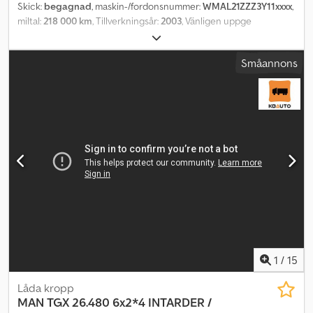
Skick:
begagnad
, maskin-/fordonsnummer:
WMAL21ZZZ3Y11xxxx
,
miltal:
218 000 km
, Tillverkningsår:
2003
, Vänligen uppge
referensnummer vid förfrågan: 22428 Specifikationer: 218 000 km
Växellåda: Manuell Motorbroms Däck i gott skick Sidodörr PTO i
Småannons
påbyggnad Invändig längd: ca 4,25 m Invändig bredd: ca 2,25 m
Invändig höjd: ca 1,95 m Säng Radio/CD AC/Klimat Service utförd i
egen regi Omedelbart tillgänglig Beskrivning: MAN skåplastbil från
2003. Tidigare använd som spolbil. Omedelbart tillgänglig. Km:
218000 HK: 220 Besiktning: Nej EU-godkänd till: 2025-01-31 Cedpfx
Aszqkggom Rjrf Egenvikt: 7190 Totalvikt: 9500 Lastkapacitet: 2235
Bredd: 240 Längd: 650 Euro: 3 Modell: LE 9.220 skåpbil – låg km.
Växellåda: Manuell = Mer information = För mer information
kontakta ATS Norway.
1
/
15
Låda kropp
MAN
TGX 26.480 6x2*4 INTARDER /