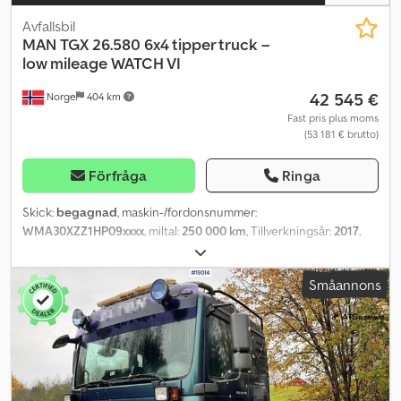
Avfallsbil
MAN
TGX 26.580 6x4 tipper truck –
low mileage WATCH VI
42 545 €
Norge
404 km
Fast pris plus moms
(53 181 € brutto)
Förfråga
Ringa
Skick:
begagnad
, maskin-/fordonsnummer:
WMA30XZZ1HP09xxxx
, miltal:
250 000 km
, Tillverkningsår:
2017
,
Vänligen ange referensnummer vid förfrågan: 22890
Specifikationer: Årsmodell: 2017 Mätarställning: 250 000 km
Småannons
Växellåda: Automat Motorbroms Fjädring: stål fram, luft bak
Tipperbyggnation (se bilder) Hjulbas: 330 cm 6x4 Dragkrok VBG-
koppling Euro 6 – 581 hk Däck (se bilder) Säng Radio
Klimatanläggning/AC Ljusbalk Extraljus Video finns Omedelbart
tillgänglig Beskrivning: MAN TGX 26.580 6x4 tipper från 2017.
Omedelbart driftklar. Endast 250 000 km körda. Km: 250000 HK:
580 Besiktad: Ja Crodpfx Ajzqrghom Rsf EU-godkänd till: 2026-10-