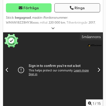
Förfråga
Ringa
Skick:
begagnad
, maskin-/fordonsnummer:
WMAN18ZZ8HY36xxxx
, miltal:
220 000 km
, Tillverkningsår:
2017
,
Vänligen ange referensnummer vid förfrågan: 23797 Crodpfx
Amozqrhre Rof Tekniska data: Mätarställning: 220 000 km
Småannons
Växellåda: Automat Fjädring: Bladfjädring fram, luftfjädring bak
Motorbroms 3-vägs tippflak Euro 6, 290 hk Däck i gott skick
Dragkrok 3 säten Maximal nyttolast: 10 975 kg 4x2 Radio/CD
Luftkonditionering Video tillgänglig Omedelbart leveransbar
Beskrivning: MAN TGM 4x2 tippbil med 3-vägs tippflak, årsmodell
2017. Fordonet är omedelbart klart för användning.
Service/inspektion krävs på fordonet. Km: 220000 Hk: 289
Besiktning: Ja EU-godkänd till: 13.10.2026 Egenvikt: 7550 Totalvikt:
18600 Lastkapacitet: 10975 Bredd: 252 Längd: 645 Euro: 6 Modell:
TGM 18.290 4x2 tipplastbil med 3-vägs tipp – 220 000 km! SE
VIDEO Växellåda: Automat = Mer information = Kontakta ATS
Norway för mer information.
1
/
15