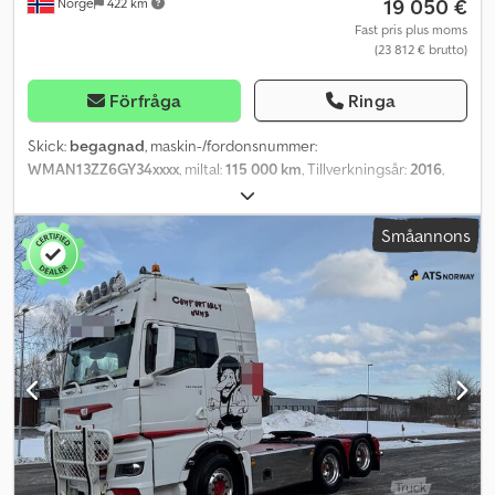
19 050 €
Norge
422 km
Trumbromsar = Mer information = Hytt: Daghytt Fjädring:
bladfjäder Tjänstevikt: 10 655 kg Lastkapacitet: 7 945 kg Totalvikt:
Fast pris plus moms
(23 812 € brutto)
18 600 kg Kran: HMF 1720-K5, tillverkningsår 2011
Förfråga
Ringa
Skick:
begagnad
, maskin-/fordonsnummer:
WMAN13ZZ6GY34xxxx
, miltal:
115 000 km
, Tillverkningsår:
2016
,
Var god ange referensnumret vid förfrågan: 23311 Specifikationer:
• Årsmodell: 2016 • Ca 115 000 km • Automatväxellåda • Däck (se
Småannons
bilder) • Sido­dörr • 1 500 kg Zepro bakgavellyft • Ulefoss
skåpbyggnation från 2016 • Backkamera • Invändig längd: ca 616
cm • Invändig höjd: ca 229 cm • Euro 6 • Längd: 812 cm • Bredd: 255
cm • Axelavstånd: 420 cm • Egenvikt: 5 850 kg • 4x2 • 220 hk •
Radio/CD • AC/klimatanläggning Beskrivning: MAN TGL 8.220 4x2
skåpbil från 2016 med 7,5 ton tillåten totalvikt. Fordonet har
endast kört 115 000 km. Vissa skador på skåpet, se bilder. Snabb
leverans möjlig. Km: 115000 Hk: 220 Besiktigad: Ja Egenvikt: 5850
Bredd: 255 Längd: 812 Invändig längd: 616 Invändig höjd: 229 Euro:
6 Modell: TGL 8.220 4x2 skåpbil Växellåda: automat Credpfozqkgtjx
Am Rjf = Ytterligare information = Kontakta ATS Norway för mer
information.