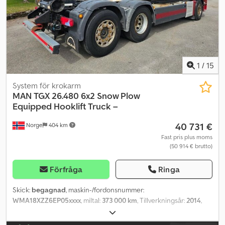
1
/
15
System för krokarm
MAN
TGX 26.480 6x2 Snow Plow
Equipped Hooklift Truck –
40 731 €
Norge
404 km
Fast pris plus moms
(50 914 € brutto)
Förfråga
Ringa
Skick:
begagnad
, maskin-/fordonsnummer:
WMA18XZZ6EP05xxxx
, miltal:
373 000 km
, Tillverkningsår:
2014
,
Vänligen ange referensnummer vid förfrågan: 23526
Specifikationer: Mätarställning: 373 000 km Växellåda: Automat