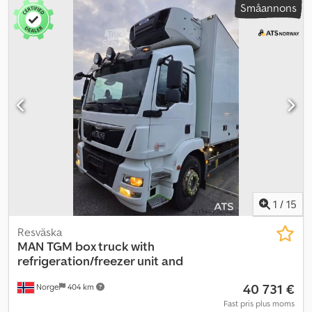
Småannons
000 km (kan ändras) Växellåda: Automat Luftfjädring Motorbroms
4x2 Skåpbyggnation för 15 pallar Kyl-/frysenhet Avdelningsvägg
Euro 6, 250 hk Zepro bakgavellyft Endast 1 ägare och 1 förare
Maximal nyttolast: 7 015 kg Sovbrits Radio/CD
Klimatanläggning/AC Servicehistorik Förväntad leverans i slutet
av juni Beskrivning: MAN TGM skåplastbil från 2014 med Euro 6-
motor. Fordonet har endast haft 1 ägare och 1 förare. Utrustad
med ett 15-palls skåp med kyl-/frysenhet och avdelningsvägg.
Servicehistorik finns. Km: 570 000 HK: 250 Besiktning: Ja EU-
godkänd till: 2027-05-31 Egenvikt: 8 410 kg Totalvikt: 15 500 kg
Nyttolast: 7 015 kg Bredd: 260 cm Längd: 906 cm Euroklass: 6
Modell: TGM 15.250 Skåpbil med kyl/frysaggregat – Avdelarvägg –
Euro 6! Växellåda: Automat = Mer information = Kontakta ATS
Norway för mer information.
1
/
15
Resväska
MAN
TGM box truck with
refrigeration/freezer unit and
40 731 €
Norge
404 km
Fast pris plus moms