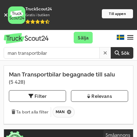
TruckScout24
Till appen
Gratis i butiken
Sälja
Sök
Man Transportbilar begagnade till salu
(5 428)
Filter
Relevans
MAN
Ta bort alla filter
Småannons