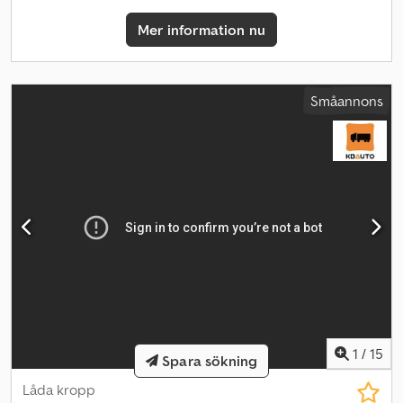
Axelkonfiguration: 8x4*4 Fjädringstyp: bladfjädring Bromsar:
Mer information nu
Skivbromsar Fjädringstyp: luft Credpsy Nzn Ujfx Am Rjf Bromsar:
Skivbromsar Drivning: Driven Fjädringstyp: luft Bromsar:
Skivbromsar Drivning: Driven Fjädringstyp: luft Bromsar:
Skivbromsar Lyftbar axel: Ja Styrning: Styrande = Mer information
Småannons
= Växellåda: 12AS-2130DD, automat Hyttyyp: Sovhytt, enkel
Framaxel: Fjädring: bladfjädring Första mellanaxel: Fjädring:
luftfjädring Andra mellanaxel: Fjädring: luftfjädring Bakaxel: Lyftbar
axel; Styrning; Fjädring: luftfjädring Totalvikt (GVW): 32 000 kg
1
/
15
Spara sökning
Låda kropp