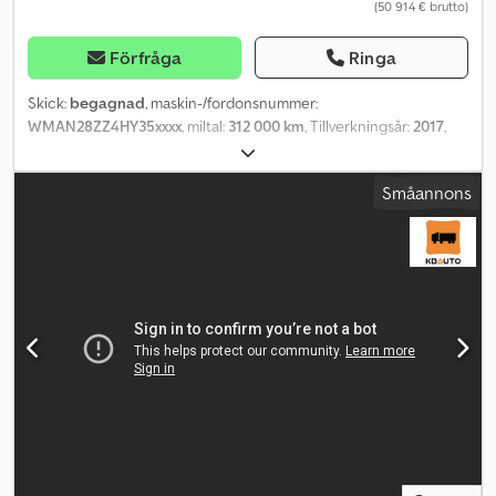
(50 914 € brutto)
Förfråga
Ringa
Skick:
begagnad
, maskin-/fordonsnummer:
WMAN28ZZ4HY35xxxx
, miltal:
312 000 km
, Tillverkningsår:
2017
,
Vänligen ange referensnummer vid förfrågan: 23540 Tekniska data
Miltal: 312 000 km Växellåda: Automat Luftfjädring Motorbroms
Småannons
Euro 6, 290 hk Kyl-/frysenhet Skåp med plats för 21 pallar Full
sidöppning Däck (se bilder) 4x2 Verktygslåda Radio/CD
Klimatanläggning/AC Omedelbart tillgänglig Credpszqkhdsfx Am
Rsf Beskrivning MAN TGM skåplastbil från år 2017. Fordonet är
utrustat med kyl-/frysenhet samt fullständig sidöppning. Skåpet
har plats för 21 pallar. Omedelbart tillgänglig. Miltal: 312000 Hk: 289
Tüv: Ja EU-godkänd till: 31.01.2027 Egen vikt: 10260 kg Totalvikt:
19000 kg Lastvikt: 8665 kg Bredd: 260 cm Längd: 973 cm Euro: 6
Modell: TGM skåpbil med kyl/frysaggregat och full sidöppning.
Växellåda: Automat = Ytterligare information = Kontakta ATS
Norway för mer information.