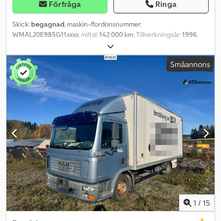
Förfråga
Ringa
Skick:
begagnad
, maskin-/fordonsnummer:
WMAL20E985G11xxxx
, miltal:
142 000 km
, Tillverkningsår:
1996
,
Vänligen ange referensnummer vid förfrågan: 23632 Tekniska
data: Miltal: 142 000 km Växellåda: Manuell Motorbroms 2
Småannons
uppsättningar däck Däck – se bilder Stålfjädring 7 sittplatser
Verktygsskåp Förvaringsutrymme under lastytan Lastytans längd:
ca 3,18 m Dragkrok 4x2, 155 hk Service och underhåll utförda i
egen regi Omedelbart tillgänglig Anmärkningar: Ej registrerad på
grund av rost på ramen Batteriet börjar bli svagt Km: 142000 HK:
155 Besiktad: Nej EU-godkänd till: 2024-02-28 Egenvikt: 6120
Totalvikt: 7490 Lastvikt: 1295 Crsdpfxozql Ais Am Rof Bredd: 240
Längd: 750 Euroklass: 2 Modell: 8.152LC manskapbil – 7 platser
Växellåda: Manuell = Mer information = Kontakta ATS Norway för
mer information.
1
/
15