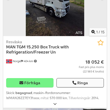
1
/
15
Resväska
MAN
TGM 15.250 Box Truck with
Refrigeration/Freezer Un
18 052 €
Norge
404 km
Fast pris plus moms
(22 565 € brutto)
Förfråga
Ringa
Skick:
begagnad
, maskin-/fordonsnummer:
WMAN26ZZ7EY31xxxx
, miltal:
570 000 km
, Tillverkningsår:
2014
,
Vänligen ange referensnummer vid förfrågan: 23522
Credpfozqkhqox Am Rof Specifikationer: Mätarställning: ca 570