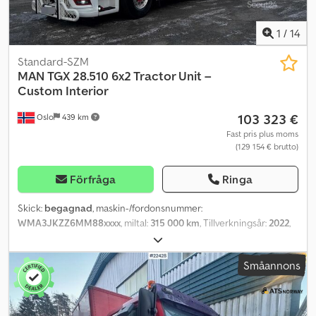
1
/
14
Standard-SZM
MAN
TGX 28.510 6x2 Tractor Unit –
Custom Interior
103 323 €
Oslo
439 km
Fast pris plus moms
(129 154 € brutto)
Förfråga
Ringa
Skick:
begagnad
, maskin-/fordonsnummer:
WMA3JKZZ6MM88xxxx
, miltal:
315 000 km
, Tillverkningsår:
2022
,
Vänligen ange referensnummer vid förfrågan: 22464
Specifikationer: Levereras med nytt EU-godkännande Km: 315
Småannons
000 (kan öka) Växellåda: automat 6x2 Full luftfjädring Retarder
Euro 6, 510 hk Bra däck 4 extra strålkastare på taket 4 extra
strålkastare i grillen Skjutbar dragbalk Invändig utbyggnad av Karl
Johan Buur Michelin-däck Rundstrålkastare Kylskåp Radio/CD