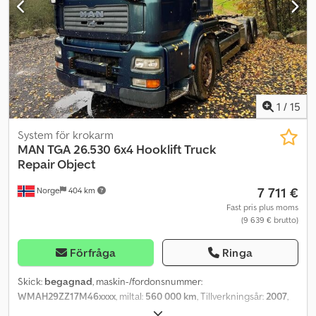
21 Egenvikt: 13 500 kg Totalvikt: 28 000 kg Lastkapacitet: 14 425 kg
Bredd: 255 cm Längd: 752 cm Euro: 6 Modell: TGX 26.580 6x4
tipper. Låg körsträcka. SE VIDEO Växellåda: Automat = Mer
information = Kontakta ATS Norway för mer information.
1
/
15
System för krokarm
MAN
TGA 26.530 6x4 Hooklift Truck
Repair Object
7 711 €
Norge
404 km
Fast pris plus moms
(9 639 € brutto)
Förfråga
Ringa
Skick:
begagnad
, maskin-/fordonsnummer:
WMAH29ZZ17M46xxxx
, miltal:
560 000 km
, Tillverkningsår:
2007
,
Vänligen ange referensnummern vid förfrågan: 19014 Tekniska