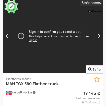
Småannons
Fjädring: Stål fram och luft bak Retarder Euro 6, 480 hk Bra däck
6x2 med styrd 3:e axel Snöplogsutrustning Spridarhydraulik HIAB-
påbyggnad 18T kroklyft med vikarm Fjärrkontroll Dragkrok VBG
Hjulbas: 450 cm 2 bäddar Radio/CD Klimatanläggning/AC
Omgående leverans Anmärkningar: Spricka i vindrutan
Förardörrens lås fungerar endast från insidan Credpfx Aszql Irem
Ref Beskrivning: 2014 MAN TGX 26.480 6x2 krokbil med
snöplogsutrustning. Fordonet har Euro 6-motor och
spridarhydraulik. Omgående leverans möjlig. Km: 373000 Hk: 480
Besiktad: Ja EU-godkänd till: 2026-10-15 Egenvikt: 11770 Totalvikt:
26000 Lastvikt: 14155 Bredd: 255 Längd: 853,9 Euro: 6 Modell: TGX
26.480 6x2 Brøyterigget Krokbil – Euro 6! Växellåda: Automat =
Mer information = Kontakta ATS Norway för mer information.
1
/
15
Plattform trailer
MAN
TGX 580 Flatbed truck.
17 145 €
Norge
404 km
Fast pris plus moms
(21 431 € brutto)