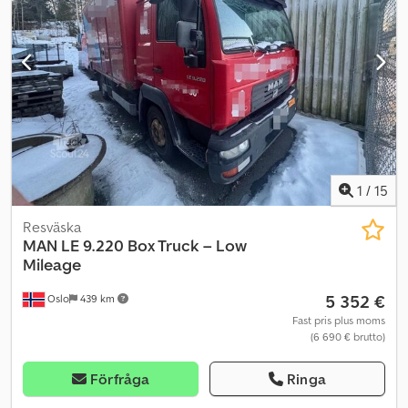
Klimatanläggning/AC Credszqrtujpfx Am Ref Säng Servicehistorik
hos MAN Nya bromsar på driv- och stödaxel Omedelbart tillgänglig
Beskrivning: Välutrustad MAN TGX dragbil från 2022. Invändig
inredning av Karl Johan Buur i Danmark. Omedelbart tillgänglig.
Km: 315000 Hk: 509 Besiktning: Ja EU-godkänd till: 31.03.2027
Egenvikt: 9560 kg Totalvikt: 28000 kg Lastförmåga: 18440 kg
Bredd: 255 cm Längd: 667,5 cm Euro: 6 Modell: 28.510 6x2 dragbil –
Upphöjd! Växellåda: automat = Mer information = Kontakta ATS
Norway för mer information.
1
/
15
Resväska
MAN
LE 9.220 Box Truck – Low
Mileage
5 352 €
Oslo
439 km
Fast pris plus moms
(6 690 € brutto)
Förfråga
Ringa