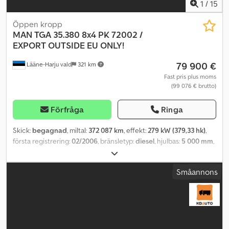
1
/
15
Öppen kropp
MAN
TGA 35.380 8x4 PK 72002 /
EXPORT OUTSIDE EU ONLY!
79 900 €
Lääne-Harju vald
321 km
Fast pris plus moms
(99 076 € brutto)
Förfråga
Ringa
Skick:
begagnad
, miltal:
372 087 km
, effekt:
279 kW (379,33 hk)
,
första registrering:
02/2006
, bränsletyp:
diesel
, hjulbas:
5 000 mm
,
bränsle:
diesel
, växeltyp:
mekanisk
, emissionsklass:
Euro 3
, fjädring:
annan
, total längd:
9 010 mm
, total bredd:
2 500 mm
,
Småannons
Tillverkningsår:
2006
, Utrustning:
elstyrd spegel, kran,
parkeringsvärmare
, = Ytterligare alternativ och tillbehör = -
Luftfjädring på förarstolen - Uppvärmda backspeglar -
Radiostyrning (radiostyrning för kran) - Läslampor - Solskydd =
Anmärkningar = Ytterligare information: ENDAST EXPORT
UTANFÖR EU! PRIS FÖR ENBART KRANEN: 65 900 EUR Märke: MAN