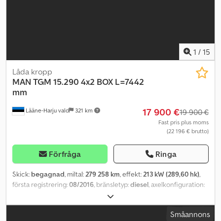
information = Kontakta ATS Norway för ytterligare information.
1
/
15
Låda kropp
MAN
TGM 15.290 4x2 BOX L=7442
mm
17 900 €
Lääne-Harju vald
321 km
19 900 €
Fast pris plus moms
(22 196 € brutto)
Förfråga
Ringa
Skick:
begagnad
, miltal:
279 258 km
, effekt:
213 kW (289,60 hk)
,
första registrering:
08/2016
, bränsletyp:
diesel
, axelkonfiguration:
4x2
, hjulbas:
5 070 mm
, bränsle:
diesel
, växeltyp:
automatisk
,
emissionsklass:
Euro 6
, fjädring:
luft
, total längd:
9 320 mm
, total
Småannons
bredd:
2 550 mm
, total höjd:
3 810 mm
, lastutrymmets längd:
7 440