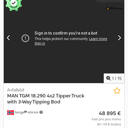
1
/
15
Avfallsbil
MAN
TGM 18.290 4x2 Tipper Truck
with 3-Way Tipping Bod
48 895 €
Norge
404 km
Fast pris plus moms
(61 119 € brutto)