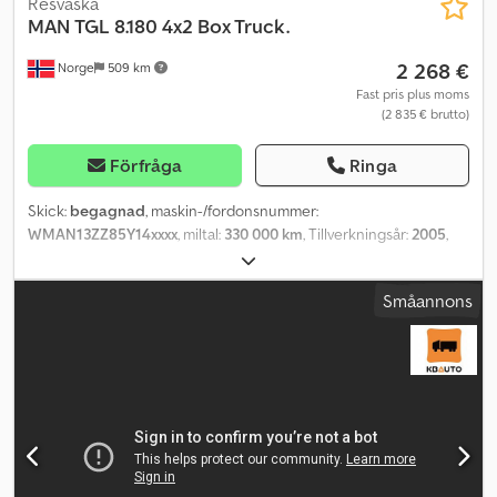
Resväska
MAN
TGL 8.180 4x2 Box Truck.
2 268 €
Norge
509 km
Fast pris plus moms
(2 835 € brutto)
Förfråga
Ringa
Skick:
begagnad
, maskin-/fordonsnummer:
WMAN13ZZ85Y14xxxx
, miltal:
330 000 km
, Tillverkningsår:
2005
,
Vänligen ange referensnummer vid förfrågan: 21635
Specifikationer:• Km: ca 330 000• Växellåda: Manuell• Motorbroms•
Småannons
4x2• Däck (se bilder)• Zepro bakgavellyft• Norka skåp• Invändig
höjd: ca 2,34 m• Sido­dörr• Euro 4, 180 hk• Radio/CD• Klar för
leverans Kommentarer:• Ägaren monterar nya batterier vid
försäljning• Har stått i flera år Cedpfjzqkf Nox Am Rerf
Beskrivning:Tvåaxlad MAN skåplastbil från 2005. Ägaren monterar
nya batterier vid försäljning. Klar för leverans. Km: 330000 Hk: 179
Tuf: Nej EU-godkänd till: 31.01.2019 Egenvikt: 5 100 kg Totalvikt: 7
490 kg Lastvikt: 2 315 kg Bredd: 255 cm Längd: 783 cm Euro: 4
Modell: MAN TGL 8.180 4x2 skåpbil Växellåda: Manuell = Ytterligare