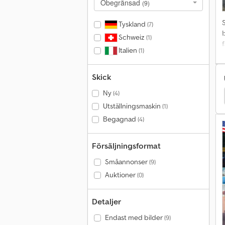
Obegränsad
(9)
N
F
Tyskland
(7)
b
Schweiz
(1)
m
Italien
(1)
Skick
Ny
(4)
up
Andra Pickup
Dodge Charger Transportbilar
Utställningsmaskin
(1)
Begagnad
(4)
Försäljningsformat
Småannonser
(9)
Auktioner
(0)
Detaljer
Endast med bilder
(9)