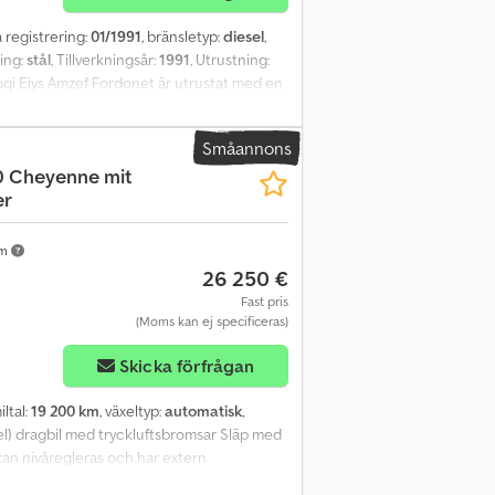
ta registrering:
01/1991
, bränsletyp:
diesel
,
ring:
stål
, Tillverkningsår:
1991
, Utrustning:
oqi Eiys Amzef Fordonet är utrustat med en
n öppnas utan problem. Fordonet är i gott
Title). Datablad som krävs för registrering i
Småannons
 eller telefon och ange internt nummer
 Cheyenne mit
er
km
26 250 €
Fast pris
(Moms kan ej specificeras)
Skicka förfrågan
iltal:
19 200 km
, växeltyp:
automatisk
,
l) dragbil med tryckluftsbromsar Släp med
, kan nivåregleras och har extern
r skjutas med dragstång. Drifttimmar