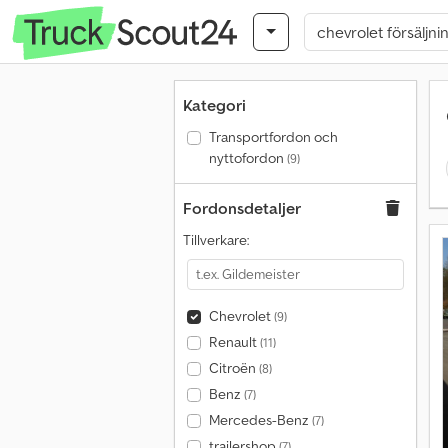
Kategori
Transportfordon och
nyttofordon
(9)
Fordonsdetaljer
Tillverkare:
Chevrolet
(9)
Renault
(11)
Citroën
(8)
Benz
(7)
Mercedes-Benz
(7)
trailershop
(7)