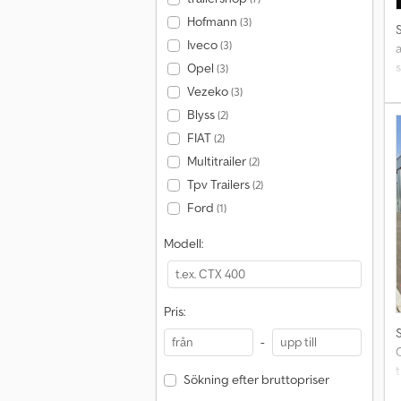
Hofmann
(3)
Iveco
(3)
Opel
(3)
Vezeko
(3)
a
Blyss
(2)
T
FIAT
(2)
Multitrailer
(2)
Tpv Trailers
(2)
Ford
(1)
Modell:
Pris:
-
t
Sökning efter bruttopriser