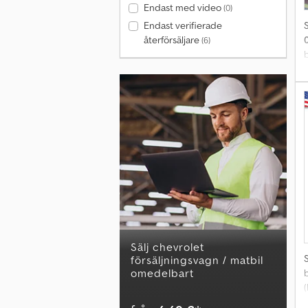
Endast med video
(0)
Endast verifierade
återförsäljare
(6)
b
b
f
C
o
m
Sälj chevrolet
försäljningsvagn / matbil
omedelbart
b
T