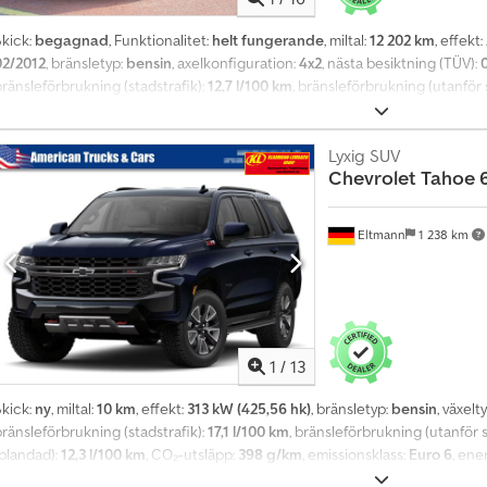
Skick:
begagnad
, Funktionalitet:
helt fungerande
, miltal:
12 202 km
, effekt:
02/2012
, bränsletyp:
bensin
, axelkonfiguration:
4x2
, nästa besiktning (TÜV):
ränsleförbrukning (stadstrafik):
12,7 l/100 km
, bränsleförbrukning (utanför 
(blandad):
11,3 l/100 km
, färg:
röd
, växeltyp:
automatisk
, emissionsklass:
Euro
ilregistrering, centrallås, dimljus, elektroniskt stabilitetsprogram (ESP),
krockkudde, luftkonditionering, låg ljudnivå
, DEMOFORDON Aluminiumfälga
Lyxig SUV
Chevrolet
Tahoe 6
ram: 245/45 ZR 20 Standard- och specialutrustning: - Parkeringshjälp - Elhis
entrallås med fjärrkontroll - Lättmetallfälgar - ABS - Fram- och sidokrockk
Xenonstrålkastare - RS-paket - Sätevärme Cedpfxsyfcrlo Amzjrf Fordonet är i
Eltmann
1 238 km
mbyggnad till tysk vägtrafiklag (StVO). Finansiering och leasing möjligt. 
Hafenstraße 16, 96052 Bamberg. All information lämnas utan garanti. Med res
ellanförsäljning. usa-cars.center
1
/
13
Skick:
ny
, miltal:
10 km
, effekt:
313 kW (425,56 hk)
, bränsletyp:
bensin
, växelt
ränsleförbrukning (stadstrafik):
17,1 l/100 km
, bränsleförbrukning (utanför 
(blandad):
12,3 l/100 km
, CO₂-utsläpp:
398 g/km
, emissionsklass:
Euro 6
, ene
illverkningsår:
2024
, Utrustning:
ABS, antisladdsystem, centrallås, elektron