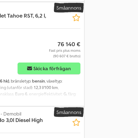
mm Credpfxow Nraae Amzsf Totalvikt (fordon
Småannons
is, men har även eget registreringsbevis.
et Tahoe RST, 6,2 l,
76 140 €
Fast pris plus moms
(90 607 € brutto)
Skicka förfrågan
6 hk)
, bränsletyp:
bensin
, växeltyp:
ing (utanför stad):
12,3 l/100 km
,
onsklass:
Euro 6
, energieffektivitet:
G
, färg:
ljus, elektroniskt stabilitetsprogram (ESP),
konditionering, navigationssystem,
Småannons
 - Demobil
 Tahoe RST, 6,2 l, V8, MY26 Komfort: - 3-zons
do 3,0l Diesel High
- Parkeringssensorer bak -
sidospeglar - Elektriskt justerbara säten -
 - Ländryggsstöd - Luftfjädring -