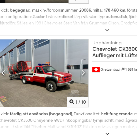
Skick:
begagnad
, maskin-/fordonsnummer:
20086
, miltal:
178 460 km
, förs
axelkonfiguration:
2 axlar
, bränsle:
diesel
, färg:
vit
, växeltyp:
automatisk
, fjäd
skjutdörr
, Säljes: en 1991 Chevrolet Step Van från Grumman Olson. Crodpfx
6.2L V8 OHV 16V DIESELMOTOR. Mätarställning: 178 460 miles. Bakluckan ka
llmänt skick. Säljs i befintligt skick med amerikanskt registreringsbevis (US 
yskland måste anskaffas själv. Vid frågor, vänligen kontakta oss via e-post
Upphämtning
Chevrolet
CK3500
20086.
Auflieger mit Lüft
Gretzenbach
1 581 
1
/
10
Skick:
färdig att användas (begagnad)
, Funktionalitet:
helt fungerande
, m
Chevrolet CK3500 Cheyenne 4WD (inkopplingsbar fyrhjulsdrift, med lågväxe
unnel- / storfläkt "Fischer Multiwind 37.101.02" Fläkten drivs av egen motor
vattenanslutning (Storx). Släpet kan även dras med Rockinger dragkrok elle