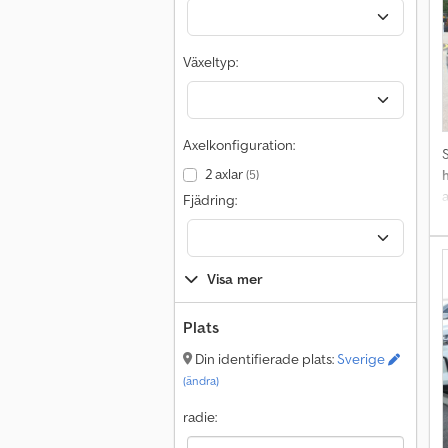
M
Växeltyp:
R
-
S
Axelkonfiguration:
2 axlar
(5)
Fjädring:
1
v
a
Visa mer
A
Plats
Din identifierade plats:
Sverige
P
(ändra)
E
s
radie: