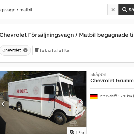
S
Chevrolet Försäljningsvagn / Matbil begagnade til
Chevrolet
Ta bort alla filter
Skåpbil
Chevrolet
Grumma
Peterslahr
1 270 km
1
/
6