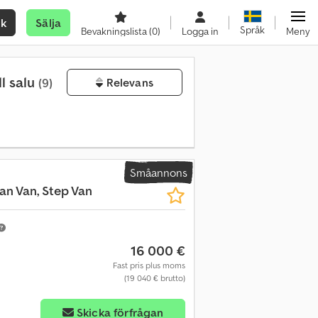
ök
Sälja
Språk
Bevakningslista
(0)
Logga in
Meny
l salu
(9)
Relevans
Småannons
n Van, Step Van
16 000 €
Fast pris plus moms
(19 040 € brutto)
Skicka förfrågan