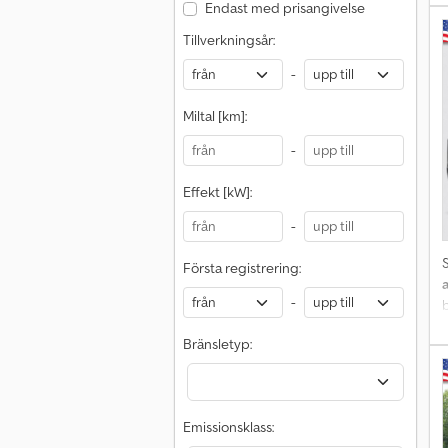
Endast med prisangivelse
i
Tillverkningsår:
-
Miltal [km]:
-
Effekt [kW]:
-
Första registrering:
-
Bränsletyp:
P
Emissionsklass:
T