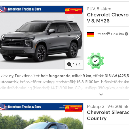
fläktmotor: 507 timmar Total fordonslängd: 9.450 mm Släpets längd: 5.300 
nkl. släp): 6.900 kg Släpet är registrerat i dragbilens huvudregistreringsbev
SUV, 8 säten
Chevrolet
Chevrol
V 8, MY26
Eltmann
1 237 km
1
/
4
Skick:
ny
, Funktionalitet:
helt fungerande
, miltal:
9 km
, effekt:
313 kW (425,5
automatisk
, bränsleförbrukning (stadstrafik):
16,8 l/100 km
, bränsleförbrukn
bränsleförbrukning (blandad):
14,7 l/100 km
, CO₂-utsläpp:
390 g/km
, emissi
grå
, Tillverkningsår:
2026
, Utrustning:
ABS, antisladdsystem, centrallås, dim
farthållare, fyrhjulsdrift, färddator, immobilisersystem, krockkudde, luft
parkeringssensorer, servostyrning, sätvärmare, året runt-däck
Pickup 3 l V-6 309 hk
, Chevrolet
Chevrolet
Silvera
klimatautomatik - 360° kamera - Armstöd - Uppvärmd ratt - Backstartshjälp 
Country
arkeringssensorer fram - Elektriska fönsterhissar - Elbaklucka - Elektriska 
onade rutor - Head-up display - Läderklädsel - Låderklädd ratt - Ljussensor