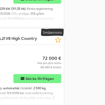
229 kW (311,35 hk)
, första registrering:
03/2026
, CO₂-utsläpp:
256 g/km
,
stad):
9,9 l/100 km
, bränsleförbrukning
 5
, Tillverkningsår:
2012
, Utrustning:
ABS,
 farthållare, immobilisersystem,
Småannons
r med PIRELLI-däck bak: 275/40 ZR 20
,2l V8 High Country
sar - Servostyrning - Farthållare -
uddar - ESP - Elektroniskt stöldskydd -
mporterat från USA! Pris inklusive tull och
Fordonet finns hos Autohaus Klarmann,
72 000 €
ervation för felskrivningar och
Fast pris plus moms
(85 680 € brutto)
Skicka förfrågan
yp:
automatisk
, totalvikt:
2 500 kg
,
stad):
9,9 l/100 km
, bränsleförbrukning
rgieffektivitet:
G
, färg:
blå
, antal säten:
7
,
iskt stabilitetsprogram (ESP), farthållare,