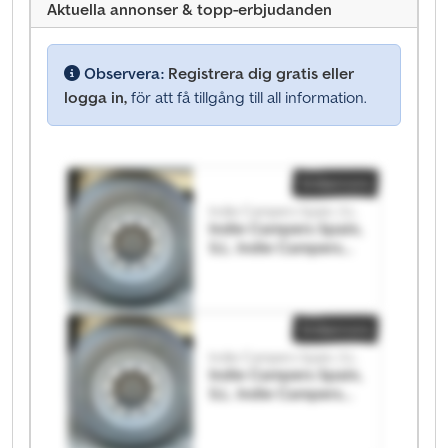
Aktuella annonser & topp-erbjudanden
Observera:
Registrera dig gratis eller
logga in,
för att få tillgång till all information.
Småannons
Indie Campers Spain, S.L.
Indie Campers Spain,
S.L. Indie Campers
Spain, S.L.
Småannons
Indie Campers Spain, S.L.
Indie Campers Spain,
S.L. Indie Campers
Spain, S.L.