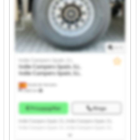
Indie Campers Spain, S.L. Indie Campers Spain, S.L.
1
/
1
Indie Campers Spain, S.L.
Indie Campers Spain, S.L.
Indie Campers Spain, S.L.
Alcalá de Henares
2 660 km
Prisuppgifter
Ringa
Indie Campers Spain, S.L. Indie Campers Spain, S.L.
Indie Campers Spain, S.L. Indie Campers Spain, S.L.
Indie Campers Spain, S.L. Indie Campers Spain, S.L.