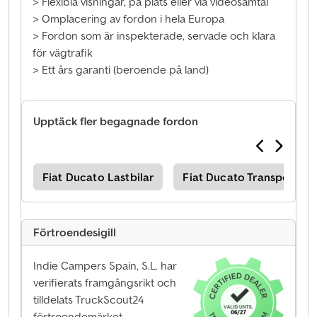
> Flexibla visningar, på plats eller via videosamtal
> Omplacering av fordon i hela Europa
> Fordon som är inspekterade, servade och klara
för vägtrafik
> Ett års garanti (beroende på land)
Upptäck fler begagnade fordon
tör
Fiat Ducato Lastbilar
Fiat Ducato Transportbila
Förtroendesigill
Indie Campers Spain, S.L. har
verifierats framgångsrikt och
tilldelats TruckScout24
förtroendemärket.