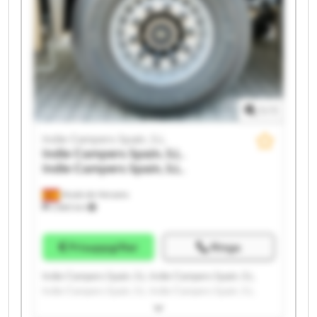
Indie Campers Spain, S.L. Indie Campers Spain, S.L.
1
/
1
Indie Campers Spain, S.L.
Indie Campers Spain, S.L.
Indie Campers Spain, S.L.
Alcalá de Henares
2 660 km
Prisuppgifter
Ringa
Indie Campers Spain, S.L. Indie Campers Spain, S.L.
Indie Campers Spain, S.L. Indie Campers Spain, S.L.
Indie Campers Spain, S.L. Indie Campers Spain, S.L.