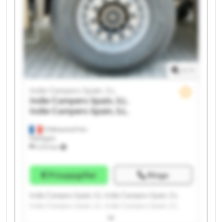
1
/
1
Indie Campers Spain, S.L.
Indie Campers Spain, S.L.
Indie Campers Spain, S.L.
Châteauneuf-les-
Martigues
2 073 km
Prisuppgifter
Ringa
Indie Campers Spain, S.L. Indie Campers Spain, S.L.
Indie Campers Spain, S.L. Indie Campers Spain, S.L.
Indie Campers Spain, S.L. Indie Campers Spain, S.L.