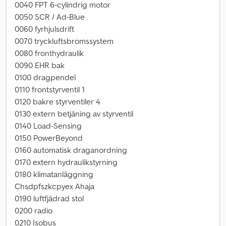
0040 FPT 6-cylindrig motor
0050 SCR / Ad-Blue
0060 fyrhjulsdrift
0070 tryckluftsbromssystem
0080 fronthydraulik
0090 EHR bak
0100 dragpendel
0110 frontstyrventil 1
0120 bakre styrventiler 4
0130 extern betjäning av styrventil
0140 Load-Sensing
0150 PowerBeyond
0160 automatisk draganordning
0170 extern hydraulikstyrning
0180 klimatanläggning
Chsdpfszkcpyex Ahaja
0190 luftfjädrad stol
0200 radio
0210 Isobus