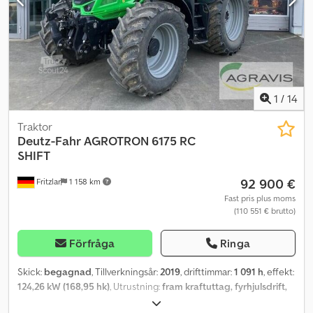
1
/
14
Traktor
Deutz-Fahr
AGROTRON 6175 RC
SHIFT
92 900 €
Fritzlar
1 158 km
Fast pris plus moms
(110 551 € brutto)
Förfråga
Ringa
Skick:
begagnad
, Tillverkningsår:
2019
, drifttimmar:
1 091 h
, effekt:
124,26 kW (168,95 hk)
, Utrustning:
fram kraftuttag, fyrhjulsdrift,
luftkonditionering
, AGROTRON 6175 RC SHIFT beg. DEUTZ FAHR