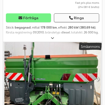
Fast pris plus moms
(214 081 € brutto)
Förfråga
Ringa
Skick:
begagnad
, miltal:
178 000 km
, effekt:
280 kW (380,69 hk)
,
första registrering:
01/2010
, bränsletyp:
diesel
, totalvikt:
26 000 kg
,
färg:
orange
, växeltyp:
automatisk
, emissionsklass:
Euro 4
, fjädring:
luft
, antal säten:
7
, Utrustning:
badrum, luftkonditionering,
Småannons
parkeringsvärmare, släpvagnskoppling
, Topsleeper, taklucka,
avskiljare, grön miljödekal (4), backkamera, TV, radio/CD, ny
besiktning och miljötest, diesel automat Euro 4 grön miljödekal,
utskjutbar sektion, 7 sittplatser, radio/CD, luftfjädring,
parkeringsvärmare, luftkonditionering, dragkrok, backkamera,
genomgång, topsleeper, 6 sovplatser, säng ovanför duschen,
sittgrupp, 3x TV, förvaringsskåp, diskho, kokplatta, spis, kylskåp,
separat badrum, WC, dusch, tvättställ, passage från bostadsdelen
till hästavdelningen, bak- och sidoramp, rambegränsare, 6 hästar,
fönster i hästavdelningen, delvis öppningsbara, takluckor,
huvudavskiljare, 2 vikbara avskiljare, övervakningskamera i
hästavdelningen, vinsch, dieselgenerator, källarutrymme,