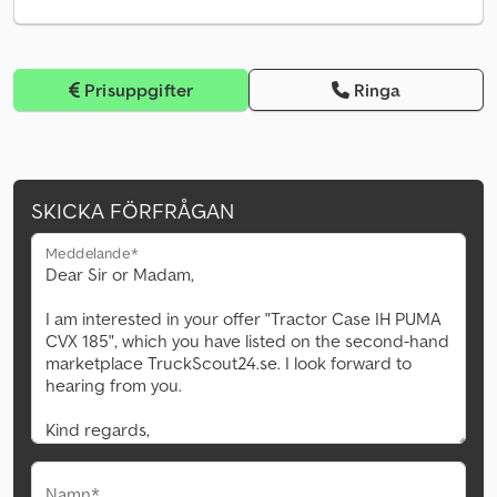
Prisuppgifter
Ringa
SKICKA FÖRFRÅGAN
Meddelande*
Namn*