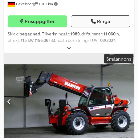
Gevelsberg
1 203 km
Prisuppgifter
Ringa
Skick:
begagnad
, Tillverkningsår:
1989
, drifttimmar:
11 060 h
,
effekt:
115 kW (156,36 hk)
, nästa besiktning (TÜV):
03/2027
,
Utrustning:
frontlyft, fyrhjulsdrift, hytt
, * MB-Trac 1600 Turbo * H-
märkning (veteranfordon) * Traktor * Dragare * Veterantraktor *
Småannons
Elektronisk höjdreglering (EHR) * 40 km/h maxhastighet * 2:a
ägaren * Modellserie: 443.166 * Första registrering: 27.10.1989 * 11
060 drifttimmar * Totalvikt: 10 000 kg * Tjänstevikt: 6 300 kg *
Totala mått: 4 730 mm x 2 480 mm x 2 950 mm * Motor: OM 366A *
115 kW / 2 400 v/min * 5 917 cm³ slagvolym * 6-cylindrig
dieselmotor * Avgassturbo * Vattenkyld * Helsynkroniserad
växellåda * Med integrerad framhjulsdrift * Alla 16 växlar kan köras
framåt och bakåt * Vändväxel * Yttre planetväxlar med
differentialspärr * Hydraulisk servostyrning * Hydrauliska
fyrhjulstrumbromsar * Kraftuttag bak: 540/1000 * Kraftuttag fram:
1000 * Främre trepunktslyft * Bakre trepunktslyft * Fronthydraulik
* Bakhydraulik * 3 dubbelverkande hydraulventiler bak * 3
dubbelverkande hydraulventiler fram * Dubbel- och enkelkrets