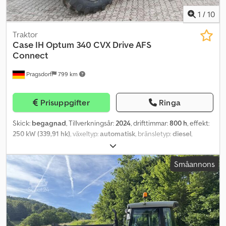
1
/
10
Traktor
Case IH
Optum 340 CVX Drive AFS
Connect
Pragsdorf
799 km
Prisuppgifter
Ringa
Skick:
begagnad
, Tillverkningsår:
2024
, drifttimmar:
800 h
, effekt:
250 kW (339,91 hk)
, växeltyp:
automatisk
, bränsletyp:
diesel
,
maxhastighet:
50 km/h
, framdäcksdimension:
650/60R34
,
bakdäcksstorlek:
900/60R42
, däcksstorlek:
900/60R42
,
Småannons
Utrustning:
fram kraftuttag, fyrhjulsdrift, färddator, hytt,
luftkonditionering, tryckluftsbroms
, Däck (fram): 650/60R34, däck
(bak): 900/60R42, drifttimmar: 800, trepunkts-/baklyftsfäste,
elektronisk lyftreglering (EHR), radio, roterande varningslampa,
styrsystem – dubbelverkande (5 st), GPS-system (mottagare),
ISOBUS, automatiskt styrsystem, förberedelse för automatiskt