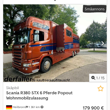
Omedelbart tillgänglig på vår anläggning i Kaufungen Mer INFO: *
Småannons
Golec Nutzfahrzeuge GmbH (tyska, engelska, bulgariska, ryska) *
Viktoria Sologubova (polska, ryska, ukrainska, engelska) Aldrig varit
registrerad Chjdpfjytlldjx Ahaja Finansieringsexempel: * Internt
nummer: Traktor * Köpesumma: 72.000,00 € * Kontantinsats: 10% *
Löptid: 60 månader * Månadskostnad: 1.100,02 € * Restvärde:
14.380,00 € Om erbjudandet passar dig eller om du vill anpassa det
efter dina behov, vänligen kontakta oss (Herr Enchev). Vi ser fram
emot ditt samtal Med reservation för felskrivningar Vi tar gärna
emot din begagnade fordon i inbyte. Finansiering direkt hos oss
är möjlig. GOLEC NUTZFAHRZEUGE GMBH Vi talar: tyska, engelska,
spanska, polska, ukrainska, ryska, bulgariska.
1
/
15
Skåpbil
Scania
R380 STX 6 Pferde Popout
Wohnmobilzulassung
179 900 €
Heilbronn
1 361 km