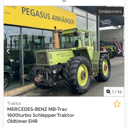
Transmission Dyna-4, delvis powershift 16-16 Chjdpfx Aow T R
Eishaea Motor Perkins, 135 hk Max hastighet: 40 km/h
Småannons
Däckdimensioner bak: 600/65 R38, fram: 480/65 R28 Vikt: 5400 kg
Höjd: 2790 mm/279 cm Bredd: 2010 mm/201 cm Längd: 4810
mm/481 cm PTO: 540/1000 3 par hydrauliska snabbkopplingar
Hydraulisk anslutning för släpvagnsbromsar Eluttag för
släpvagnsbelysning Gramer släpvagnsfäste Hydrac EK 2500XL
frontlastare Hydraulpumpflöde: 110 l/min
1
/
14
Traktor
MERCEDES-BENZ
MB-Trac
1600turbo Schlepper Traktor
Oldtimer EHR