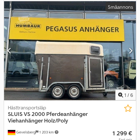
fyrhjulsdriven traktor Årsmodell: 2020 Cedpfoy H S Ugex Ahasha
Småannons
C-Shift Fjädrad framaxel Däck fram: 540/65 R 30 MITAS Däck bak:
650/65 R 42 MITAS Fronthydraulik 2 elektriska / 4 mekaniska
styrenheter Power Beyond 4-växlad kraftuttag Klimatautomatik
Hyttfjädring FJ-Dynamic styrsystem med rattmotor och RTK-
upplåsning LED-arbetsstrålkastare
1
/
6
Hästtransportsläp
SLUIS
VS 2000 Pferdeanhänger
Viehanhänger Holz/Poly
1 299 €
Gevelsberg
1 203 km
Fast pris