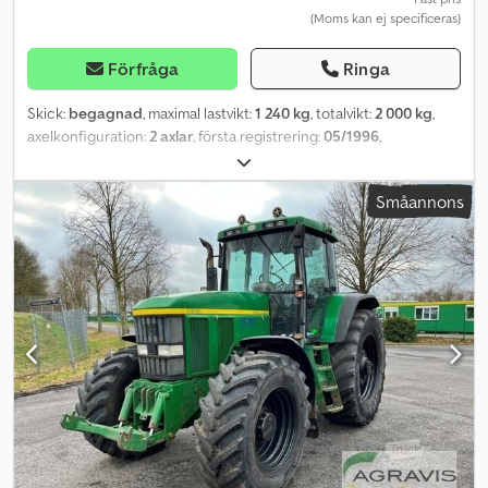
(Moms kan ej specificeras)
Förfråga
Ringa
Skick:
begagnad
, maximal lastvikt:
1 240 kg
, totalvikt:
2 000 kg
,
axelkonfiguration:
2 axlar
, första registrering:
05/1996
,
lastutrymmets längd:
3 160 mm
, lastutrymmets bredd:
1 630 mm
,
lastutrymmeshöjd:
2 250 mm
, total bredd:
2 150 mm
, total höjd:
Småannons
2 700 mm
, Sluis VS 2000 Hästartad släpvagn Släpvagn för 2 hästar
Släpvagn för djurtransport Släpvagn för boskapstransport EZ:
14.05.1996 Totalmått: 4350 mm x 2150 mm x 2700 mm Inre mått,
ungefär: 3160 mm x 1630 mm x 2250 mm Tillåten totalvikt: 2000 kg
Egenvikt: ca 760 kg Lastkapacitet: 1240 kg Påskjutsbroms
Chedpfjyafy Ujx Ahaea Trägolv Träkonstruktion Polykarbonattak
Avdelningsvägg Ingångsdörr till hästutrymmet Reservhjul
Släpvagnen har åldersrelaterade användnings- och slitage-spår,
vilket är typiskt för denna typ av konstruktion! Fuktrelaterade
skador, fordonet kan eventuellt behöva teknisk hjälp. ?Vi har
ständigt över 300 nya och begagnade släpvagnar i lager?
VARNING!!!!! LÄS DETTA NOGA!!!!! Vi förbehåller oss rätten att sälja
artikeln under tiden, eftersom vi också erbjuder den på andra