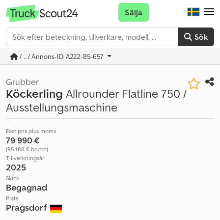
Sälja
Sök
/ ... / Annons-ID: A222-85-657
Grubber
Köckerling
Allrounder Flatline 750 /
Ausstellungsmaschine
Fast pris plus moms
79 990 €
(95 188 € brutto)
Tillverkningsår
2025
Skick
Begagnad
Plats
Pragsdorf