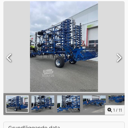
1
/
11
Grundläggande data