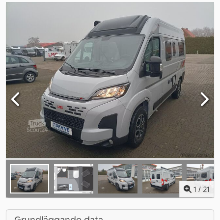
1
/
21
Grundläggande data