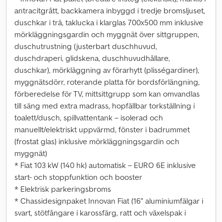
antracitgrått, backkamera inbyggd i tredje bromsljuset,
duschkar i trä, taklucka i klarglas 700x500 mm inklusive
mörkläggningsgardin och myggnät över sittgruppen,
duschutrustning (justerbart duschhuvud,
duschdraperi, glidskena, duschhuvudhållare,
duschkar), mörkläggning av förarhytt (plisségardiner),
myggnätsdörr, roterande platta för bordsförlängning,
förberedelse för TV, mittsittgrupp som kan omvandlas
till säng med extra madrass, hopfällbar torkställning i
toalett/dusch, spillvattentank – isolerad och
manuellt/elektriskt uppvärmd, fönster i badrummet
(frostat glas) inklusive mörkläggningsgardin och
myggnät)
* Fiat 103 kW (140 hk) automatisk – EURO 6E inklusive
start- och stoppfunktion och booster
* Elektrisk parkeringsbroms
* Chassidesignpaket Innovan Fiat (16" aluminiumfälgar i
svart, stötfångare i karossfärg, ratt och växelspak i