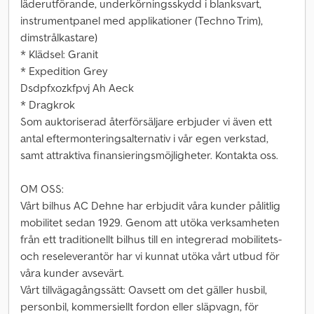
läderutförande, underkörningsskydd i blanksvart,
instrumentpanel med applikationer (Techno Trim),
dimstrålkastare)
* Klädsel: Granit
* Expedition Grey
Dsdpfxozkfpvj Ah Aeck
* Dragkrok
Som auktoriserad återförsäljare erbjuder vi även ett
antal eftermonteringsalternativ i vår egen verkstad,
samt attraktiva finansieringsmöjligheter. Kontakta oss.
OM OSS:
Vårt bilhus AC Dehne har erbjudit våra kunder pålitlig
mobilitet sedan 1929. Genom att utöka verksamheten
från ett traditionellt bilhus till en integrerad mobilitets-
och reseleverantör har vi kunnat utöka vårt utbud för
våra kunder avsevärt.
Vårt tillvägagångssätt: Oavsett om det gäller husbil,
personbil, kommersiellt fordon eller släpvagn, för