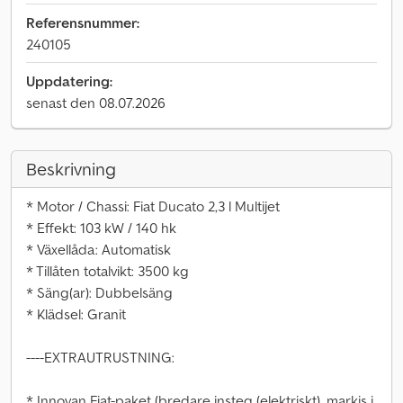
Referensnummer:
240105
Uppdatering:
senast den 08.07.2026
Beskrivning
* Motor / Chassi: Fiat Ducato 2,3 l Multijet
* Effekt: 103 kW / 140 hk
* Växellåda: Automatisk
* Tillåten totalvikt: 3500 kg
* Säng(ar): Dubbelsäng
* Klädsel: Granit
----EXTRAUTRUSTNING:
* Innovan Fiat-paket (bredare insteg (elektriskt), markis i