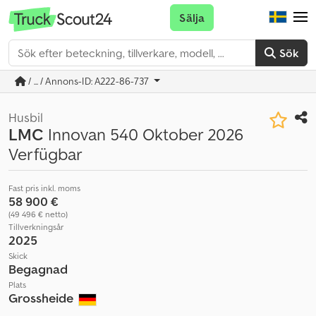
Sälja
Sök
/ ... / Annons-ID: A222-86-737
Husbil
LMC
Innovan 540 Oktober 2026
Verfügbar
Fast pris inkl. moms
58 900 €
(49 496 € netto)
Tillverkningsår
2025
Skick
Begagnad
Plats
Grossheide