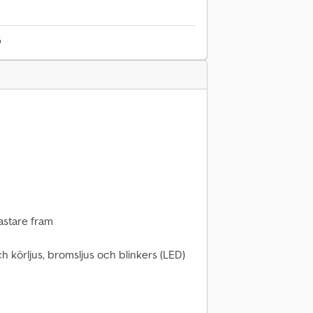
6
kastare fram
h körljus, bromsljus och blinkers (LED)