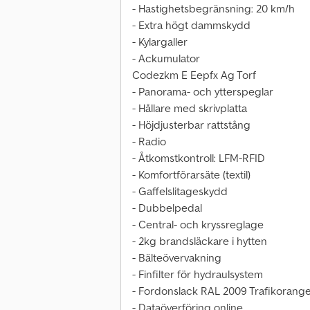
- Hastighetsbegränsning: 20 km/h
- Extra högt dammskydd
- Kylargaller
- Ackumulator
Codezkm E Eepfx Ag Torf
- Panorama- och ytterspeglar
- Hållare med skrivplatta
- Höjdjusterbar rattstång
- Radio
- Åtkomstkontroll: LFM-RFID
- Komfortförarsäte (textil)
- Gaffelslitageskydd
- Dubbelpedal
- Central- och kryssreglage
- 2kg brandsläckare i hytten
- Bälteövervakning
- Finfilter för hydraulsystem
- Fordonslack RAL 2009 Trafikorang
- Dataöverföring online