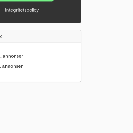
Integritetspolicy
x
.. annonser
.. annonser