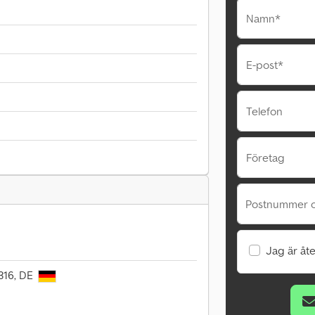
Namn*
E-post*
Telefon
Företag
Postnummer o
Jag är åte
6316, DE