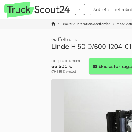
Truckar & interntransportfordon
Motviktst
Gaffeltruck
Linde
H 50 D/600 1204-01
Fast pris plus moms
66 500 €
Skicka förfråg
(79 135 € brutto)