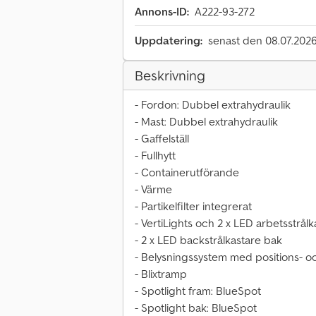
Annons-ID:
A222-93-272
Uppdatering:
senast den 08.07.202
Beskrivning
- Fordon: Dubbel extrahydraulik
- Mast: Dubbel extrahydraulik
- Gaffelställ
- Fullhytt
- Containerutförande
- Värme
- Partikelfilter integrerat
- VertiLights och 2 x LED arbetsstrål
- 2 x LED backstrålkastare bak
- Belysningssystem med positions- oc
- Blixtramp
- Spotlight fram: BlueSpot
- Spotlight bak: BlueSpot