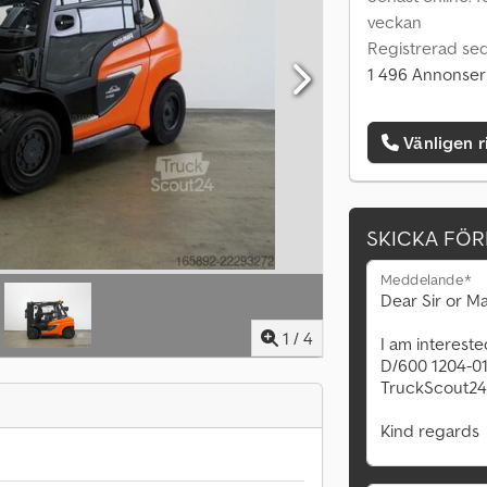
veckan
Registrerad se
1 496 Annonser
Vänligen r
SKICKA FÖ
Meddelande*
1
/
4