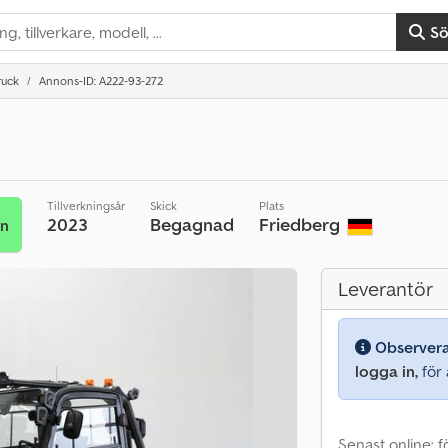
S
ruck
Annons-ID: A222-93-272
Tillverkningsår
Skick
Plats
2023
Begagnad
Friedberg
an
Leverantör
Observer
logga in,
för a
Senast online: f