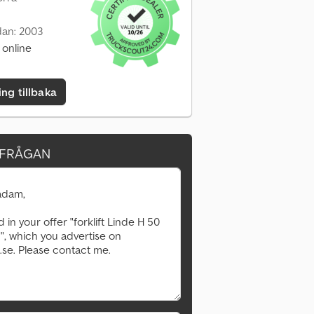
dan: 2003
 online
ing tillbaka
RFRÅGAN