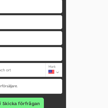
Mark
ch ort
rförsäljare.
Skicka förfrågan