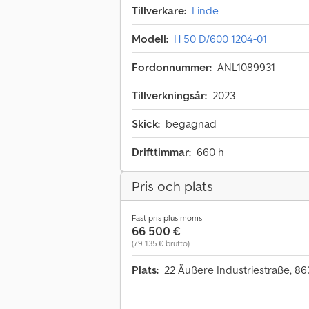
Tillverkare:
Linde
Modell:
H 50 D/600 1204-01
Fordonnummer:
ANL1089931
Tillverkningsår:
2023
Skick:
begagnad
Drifttimmar:
660 h
Pris och plats
Fast pris plus moms
66 500 €
(79 135 € brutto)
Plats:
22 Äußere Industriestraße, 8