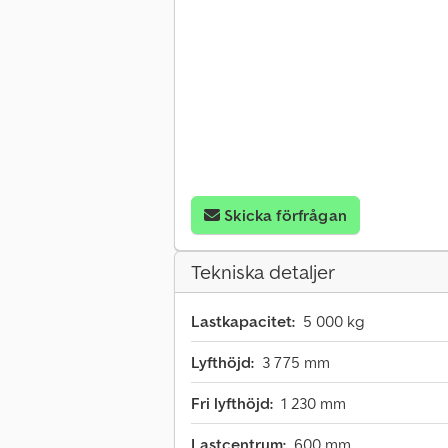
Skicka förfrågan
Tekniska detaljer
Lastkapacitet:
5 000 kg
Lyfthöjd:
3 775 mm
Fri lyfthöjd:
1 230 mm
Lastcentrum:
600 mm