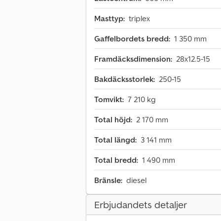
Masttyp:
triplex
Gaffelbordets bredd:
1 350 mm
Framdäcksdimension:
28x12.5-15
Bakdäcksstorlek:
250-15
Tomvikt:
7 210 kg
Total höjd:
2 170 mm
Total längd:
3 141 mm
Total bredd:
1 490 mm
Bränsle:
diesel
Erbjudandets detaljer