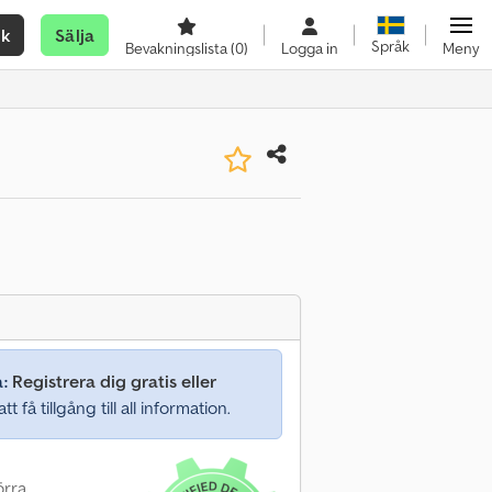
ök
Sälja
Språk
Bevakningslista
(0)
Logga in
Meny
a:
Registrera dig gratis eller
tt få tillgång till all information.
örra