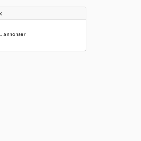
x
.. annonser