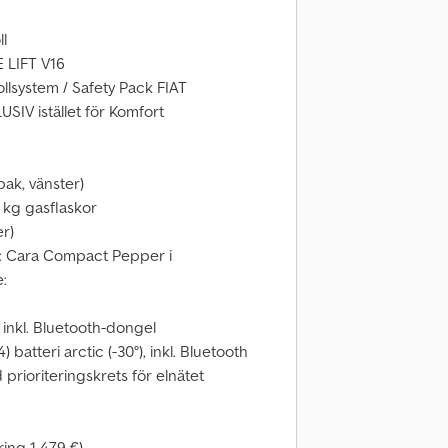
ll
E LIFT V16
llsystem / Safety Pack FIAT
SIV istället för Komfort
ak, vänster)
1 kg gasflaskor
er)
el: Cara Compact Pepper i
:
inkl. Bluetooth-dongel
 batteri arctic (-30°), inkl. Bluetooth
 prioriteringskrets för elnätet
ring 1 479 €)