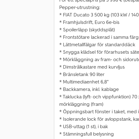
Pepper-utrustning:
* FIAT Ducato 3 500 kg (103 kW / 140 
* Framhjulsdrift, Euro 6e-bis
* Spoilerläpp (skyddsplåt)
* Frontstötare lackerad i samma färg
* Lättmetallfälgar för standarddäck
* Snygga klädsel för förarhusets s
* Mörkläggning av fram- och sidorut
* Dimstrålkastare med kurvljus
* Bränsletank 90 liter
* Multimediaenhet 6,8"
* Backkamera, inkl. kablage
* Taklucka (lyft- och vippfunktion) 7
mörkläggning (fram)
* Öppningsbart fönster i taket, med
* Isolerande lock för avloppstank, k
* USB-uttag (1 st), i bak
* Stämningsfull belysning