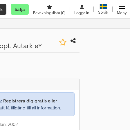
ök
Sälja
Språk
Bevakningslista
(0)
Logga in
Meny
pt. Autark e*
a:
Registrera dig gratis eller
tt få tillgång till all information.
dan: 2002