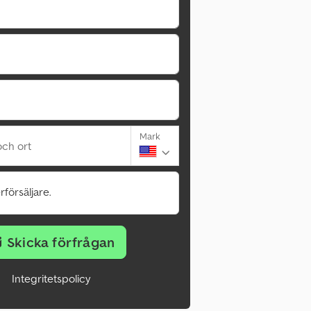
Mark
ch ort
rförsäljare.
Skicka förfrågan
Integritetspolicy