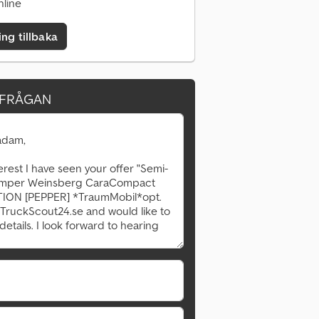
nline
ing tillbaka
RFRÅGAN