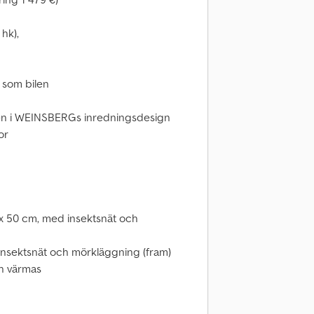
hk),
 som bilen
äten i WEINSBERGs inredningsdesign
or
0 x 50 cm, med insektsnät och
 insektsnät och mörkläggning (fram)
an värmas