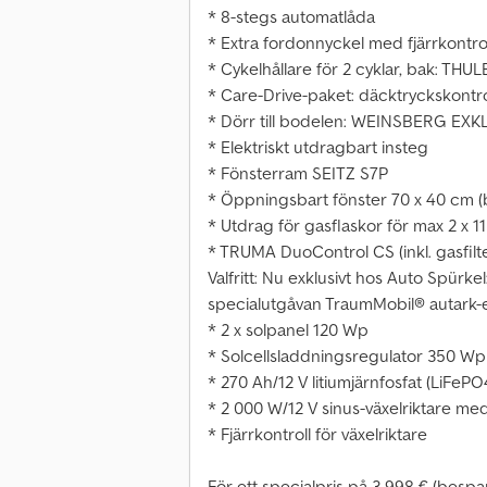
* 8-stegs automatlåda
* Extra fordonnyckel med fjärrkontro
* Cykelhållare för 2 cyklar, bak: THUL
* Care-Drive-paket: däcktryckskontro
* Dörr till bodelen: WEINSBERG EXKLU
* Elektriskt utdragbart insteg
* Fönsterram SEITZ S7P
* Öppningsbart fönster 70 x 40 cm (b
* Utdrag för gasflaskor för max 2 x 1
* TRUMA DuoControl CS (inkl. gasfilt
Valfritt: Nu exklusivt hos Auto Spürk
specialutgåvan TraumMobil® autark-e
* 2 x solpanel 120 Wp
* Solcellsladdningsregulator 350 Wp 
* 270 Ah/12 V litiumjärnfosfat (LiFePO4)
* 2 000 W/12 V sinus-växelriktare med
* Fjärrkontroll för växelriktare
För ett specialpris på 3 998 € (bespa