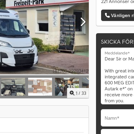
221 Annonser o
Vänligen r
SKICKA FÖ
Meddelande*
1
/
33
Namn*