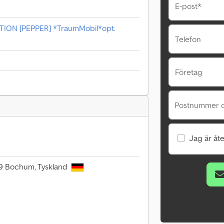
E-post*
ION [PEPPER] *TraumMobil*opt.
Telefon
Företag
Postnummer o
Jag är åte
09 Bochum, Tyskland