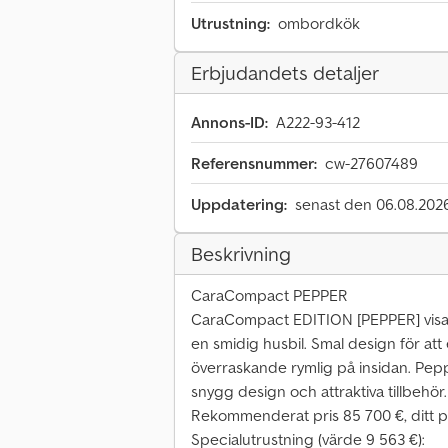
Utrustning:
ombordkök
Erbjudandets detaljer
Annons-ID:
A222-93-412
Referensnummer:
cw-27607489
Uppdatering:
senast den 06.08.202
Beskrivning
CaraCompact PEPPER
CaraCompact EDITION [PEPPER] visar
en smidig husbil. Smal design för att 
överraskande rymlig på insidan. Pepp
snygg design och attraktiva tillbehör.
Rekommenderat pris 85 700 €, ditt pr
Specialutrustning (värde 9 563 €):