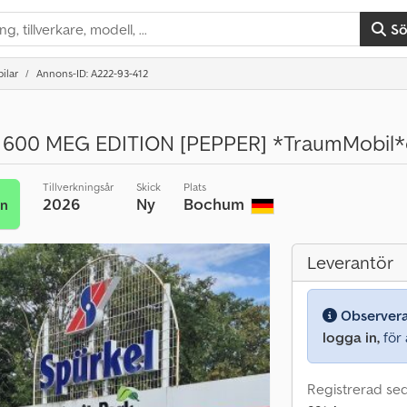
S
ilar
Annons-ID: A222-93-412
00 MEG EDITION [PEPPER] *TraumMobil*o
Tillverkningsår
Skick
Plats
2026
Ny
Bochum
an
Leverantör
Observer
logga in,
för a
Registrerad se