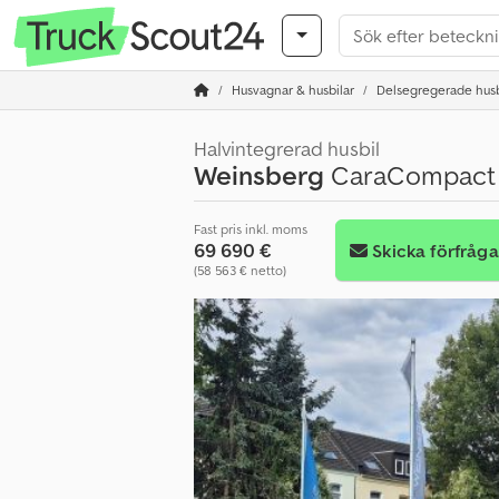
Husvagnar & husbilar
Delsegregerade husb
Halvintegrerad husbil
Weinsberg
CaraCompact 6
Fast pris inkl. moms
69 690 €
Skicka förfråg
(58 563 € netto)