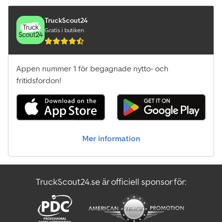
TruckScout24
Gratis i butiken
Appen nummer 1 för begagnade nytto- och
fritidsfordon!
Mer information
TruckScout24.se är officiell sponsor för: