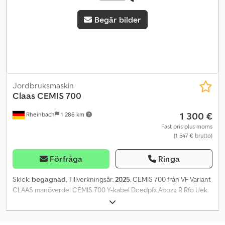
Begär bilder
Jordbruksmaskin
Claas
CEMIS 700
1 300 €
Rheinbach
1 286 km
Fast pris plus moms
(1 547 € brutto)
Förfråga
Ringa
Skick:
begagnad
, Tillverkningsår:
2025
, CEMIS 700 från VF Variant
CLAAS manöverdel CEMIS 700 Y-kabel Dcedpfx Abozk R Rfo Uek