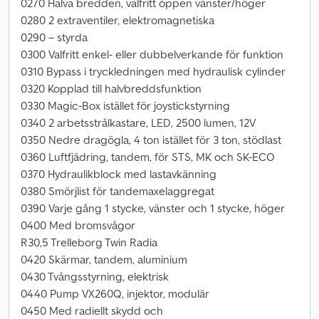
0270 Halva bredden, valfritt öppen vänster/höger
0280 2 extraventiler, elektromagnetiska
0290 – styrda
0300 Valfritt enkel- eller dubbelverkande för funktion
0310 Bypass i tryckledningen med hydraulisk cylinder
0320 Kopplad till halvbreddsfunktion
0330 Magic-Box istället för joystickstyrning
0340 2 arbetsstrålkastare, LED, 2500 lumen, 12V
0350 Nedre dragögla, 4 ton istället för 3 ton, stödlast
0360 Luftfjädring, tandem, för STS, MK och SK-ECO
0370 Hydraulikblock med lastavkänning
0380 Smörjlist för tandemaxelaggregat
0390 Varje gång 1 stycke, vänster och 1 stycke, höger
0400 Med bromsvågor
R30,5 Trelleborg Twin Radia
0420 Skärmar, tandem, aluminium
0430 Tvångsstyrning, elektrisk
0440 Pump VX260Q, injektor, modulär
0450 Med radiellt skydd och