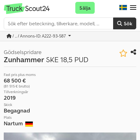
Sälja
Sök
/ ... / Annons-ID: A222-93-587
Gödselspridare
Zunhammer
SKE 18,5 PUD
Fast pris plus moms
68 500 €
(81 515 € brutto)
Tillverkningsår
2019
Skick
Begagnad
Plats
Nartum