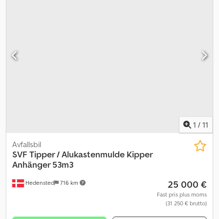
information.
1
/
11
Avfallsbil
SVF
Tipper / Alukastenmulde Kipper
Anhänger 53m3
25 000 €
Hedensted
716 km
Fast pris plus moms
(31 250 € brutto)