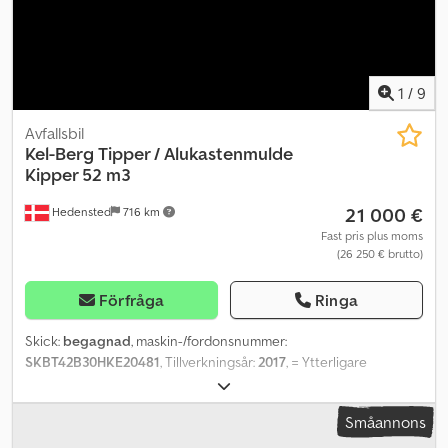
1
/
9
Avfallsbil
Kel-Berg
Tipper / Alukastenmulde
Kipper 52 m3
21 000 €
Hedensted
716 km
Fast pris plus moms
(26 250 € brutto)
Förfråga
Ringa
Skick:
begagnad
, maskin-/fordonsnummer:
SKBT42B30HKE20481
, Tillverkningsår:
2017
, = Ytterligare
alternativ och utrustning = - Skivbromssystem Credpjxnb I Asfx
Aknof = Ytterligare information = Tjänstevikt: 6 000 kg
Småannons
Lastkapacitet: 39 000 kg Totalvikt: 45 000 kg Framdäck: 385/65 R
22.5 Bakdäck: 385/65 R 22.5 Kontakta Lastas Sales för mer