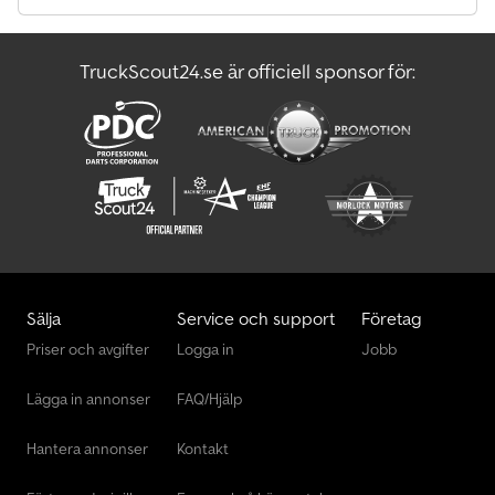
TruckScout24.se är officiell sponsor för:
Sälja
Service och support
Företag
Priser och avgifter
Logga in
Jobb
Lägga in annonser
FAQ/Hjälp
Hantera annonser
Kontakt