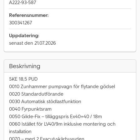
A222-93-587
Referensnummer:
300341267
Uppdatering:
senast den 21.07.2026
Beskrivning
SKE 18,5 PUD
0010 Zunhammer pumpvagn för flytande gödsel
0020 Standardutförande
0030 Automatisk stödlastfunktion
0040 Fyrpunktsram
0050 Glide-Fix – tilläggspris Ex40+40 / 18m
0060 Istället för LV40/9m inklusive montering och
installation
0070 – med 2 Exacut-skärhuvuden