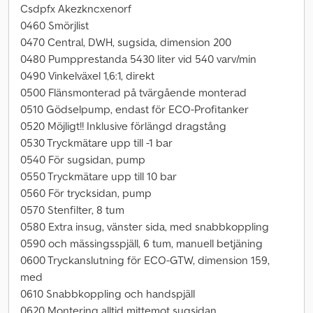
Csdpfx Akezkncxenorf
0460 Smörjlist
0470 Central, DWH, sugsida, dimension 200
0480 Pumpprestanda 5430 liter vid 540 varv/min
0490 Vinkelväxel 1,6:1, direkt
0500 Flänsmonterad på tvärgående monterad
0510 Gödselpump, endast för ECO-Profitanker
0520 Möjligt!! Inklusive förlängd dragstång
0530 Tryckmätare upp till -1 bar
0540 För sugsidan, pump
0550 Tryckmätare upp till 10 bar
0560 För trycksidan, pump
0570 Stenfilter, 8 tum
0580 Extra insug, vänster sida, med snabbkoppling
0590 och mässingsspjäll, 6 tum, manuell betjäning
0600 Tryckanslutning för ECO-GTW, dimension 159,
med
0610 Snabbkoppling och handspjäll
0620 Montering alltid mittemot sugsidan