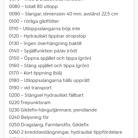
0080 – totalt 80 utlopp
0090 – Slangar, dimension 40 mm, avstånd 22,5 cm
0100 – rörliga glidfötter
0110 – Utloppsslangarna böjs inte
0120 – Hydrauliskt tippbar dropstop
0130 – Ingen överhängning baktill
0140 – Spjällfunktion på/av (röd)
0150 – Öppna spjället och tippa (grön)
0160 – Stäng spjället och tippa (grön)
0170 – Kort tippning (blå)
0180 – Utloppsslangarna hålls upprätt
0190 – vid transport
0200 – Stängsel hydrauliskt fällbart
0220 Trepunktsram
0230 Glidefix-hängutjämnare, pendlande
0240 Belysning för
0250 Dragslang, Farmlandfix, Glidefix
0260 2 breddavstängningar, hydraulisk tippfördelare