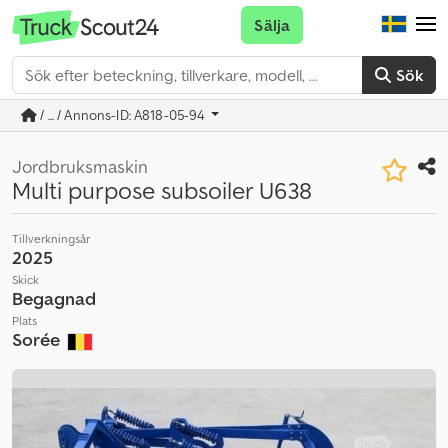
Sälja
Sök
/ ... / Annons-ID: A818-05-94
Jordbruksmaskin
Multi purpose subsoiler U638
Tillverkningsår
2025
Skick
Begagnad
Plats
Sorée