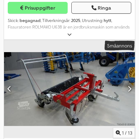
Prisuppgifter
Ringa
Skick:
begagnad
, Tillverkningsår:
2025
, Utrustning:
hytt
,
Fissuratoren ROLMAKO U638 är en jordbruksmaskin som används
för jordbearbetning i början av hösten för stubbearbetning och
på våren, och ger även möjlighet till luftning och regenerering av
Småannons
jorden. Ramen är tillverkad av fyrkantsprofil 100 x 100 x 8 mm,
Atlas-tand (plogbalk 35 x 70 mm avslutad med cementerad
hårdmetallskena). Tanden skyddas mot överbelastning med
dubbla fjäderutlösare. Maskinens basversion är utrustad med ett
rörvalsverk Ø 500 mm. Maskinen har hydraulisk infällning. I
bogserad version är den utrustad med 520/50-17 hjul och
tryckluftsbroms (med släpvagnsdelen framför valsen).
Transportbredden överstiger inte 3,0 m. Bakre LED-belysning
Underhållsfritt rullagersystem, lagerhus i segjärn GGG50 med
stålskydd Mulchingvals T-ringvals Ø600 mm Arbetsbredd: 3 m
Dcodpfx Aei Hy Ndolfok Antal tänder: 9 Leveranstid (dagar): 1
Skick: Ny
1
/
13