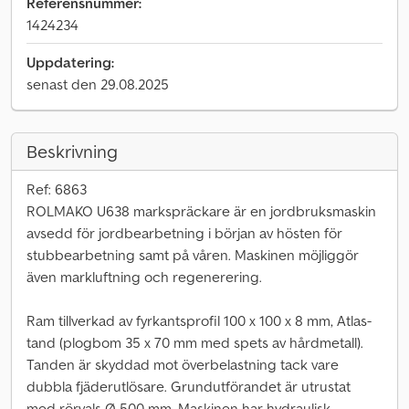
Referensnummer:
1424234
Uppdatering:
senast den 29.08.2025
Beskrivning
Ref: 6863
ROLMAKO U638 markspräckare är en jordbruksmaskin
avsedd för jordbearbetning i början av hösten för
stubbearbetning samt på våren. Maskinen möjliggör
även markluftning och regenerering.
Ram tillverkad av fyrkantsprofil 100 x 100 x 8 mm, Atlas-
tand (plogbom 35 x 70 mm med spets av hårdmetall).
Tanden är skyddad mot överbelastning tack vare
dubbla fjäderutlösare. Grundutförandet är utrustat
med rörvals Ø 500 mm. Maskinen har hydraulisk