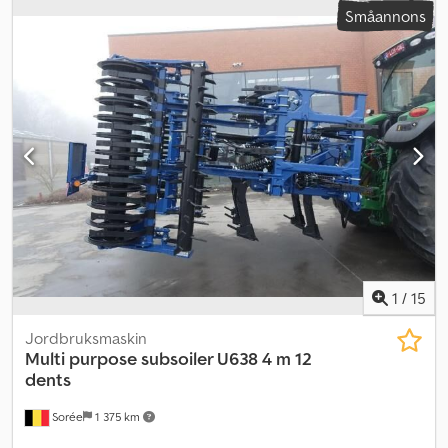
Småannons
1
/
15
Jordbruksmaskin
Multi purpose subsoiler U638 4 m 12
dents
Sorée
1 375 km