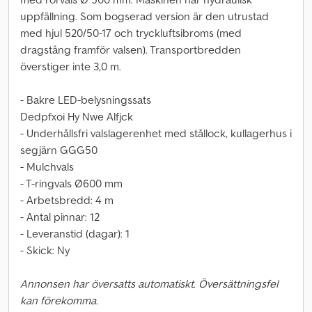
uppfällning. Som bogserad version är den utrustad
med hjul 520/50-17 och tryckluftsibroms (med
dragstång framför valsen). Transportbredden
överstiger inte 3,0 m.
- Bakre LED-belysningssats
Dedpfxoi Hy Nwe Alfjck
- Underhållsfri valslagerenhet med stållock, kullagerhus i
segjärn GGG50
- Mulchvals
- T-ringvals Ø600 mm
- Arbetsbredd: 4 m
- Antal pinnar: 12
- Leveranstid (dagar): 1
- Skick: Ny
Annonsen har översatts automatiskt. Översättningsfel
kan förekomma.