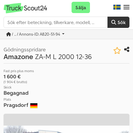
Sälja
Sök
/ ... / Annons-ID: A820-51-94
Gödningsspridare
Amazone
ZA-M L 2000 12-36
Fast pris plus moms
1 600 €
(1 904 € brutto)
Skick
Begagnad
Plats
Pragsdorf