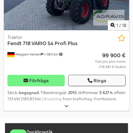
1
/
18
Traktor
Fendt
718 VARIO S4 Profi Plus
99 900 €
Meppen-Versen
1 083 km
Fast pris plus moms
(118 881 € brutto)
Förfråga
Ringa
Skick:
begagnad
, Tillverkningsår:
2015
, drifttimmar:
5 627 h
, effekt:
133 kW (180,83 hk)
, Utrustning:
fram kraftuttag, frontlastare,
fyrhjulsdrift, hytt, luftkonditionering, tryckluftsbroms
, 718 VARIO
S4 0010 beg. AGCO/ Fendt fyrhjulsdriven traktor 0020 Hytt,
luftkonditionering, ventilation, värme, Dedjxmb Imspfx Ai Ijkr 0030
Luftfjädrad stol, radio, Vario-terminal 10,4" / pekskärm, 0040
Ställbart ratt, redskapshållare, 0050 GPS-styrsystem VarioGuide
TruckScout24