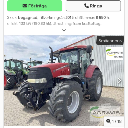
Förfråga
Ringa
Skick:
begagnad
, Tillverkningsår:
2015
, drifttimmar:
8 650 h
,
effekt:
133 kW (180,83 hk)
, Utrustning:
fram kraftuttag,
frontlastare, fyrhjulsdrift, hytt, luftkonditionering,
tryckluftsbroms
, 718 VARIO S4 (0010) begagnad AGCO/Fendt
Småannons
fyrhjulsdriven traktor (0020) Hytt, klimatanläggning, ventilation,
värme, (0030) MP3-radio, justerbar ratt, (0040) luftfjädrad förarstol,
multifunktionsarmstöd, (0050) Vario-terminal, taklucka,
bakrutetorkare, (0060) extra terminalfäste, mobiltelefonsfäste
(0070) extra hyttspegel, (0080) pneumatisk hyttfjädring, (0090)
fjädrad framaxel, EHR, automatisk draganordning, (0100)
varningsljus vänster, svängbara stänkskärmar, (0110)
arbetsstrålkastare fram/bak, (0120) tvålednings
tryckluftsbromssystem, (0130) Fendt frontlyft, Load Sensing (0140)
styrventiler: 4x dubbelverkande, retur, (0150) extern
hydraulikventilsstyrning, (0160) ISOBUS-uttag bak, hydraulisk
topplänk, (0170) kraftuttag: 540/540E/1000/1000E varv/min, (0180)
extern styrning på skärmen, (0190) däck: 600/65 R28, 650/65 R42
(0200) frontkraftuttag (0210) nedväxling till 40 km/h, (0220)
1
/
18
serviced genomgång, (0230) Stoll frontlastare Robust FZ 60.1