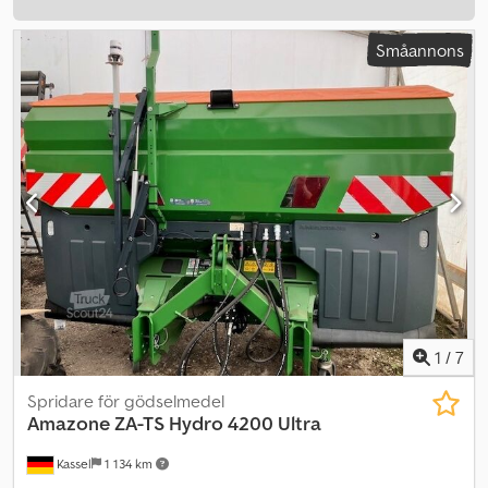
Småannons
1
/
7
Spridare för gödselmedel
Amazone
ZA-TS Hydro 4200 Ultra
Kassel
1 134 km