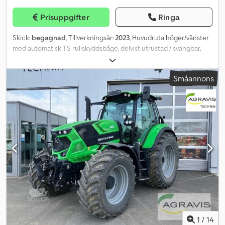
Prisuppgifter
Ringa
Skick:
begagnad
, Tillverkningsår:
2023
, Huvudruta höger/vänster
med automatisk TS rullskyddsbåge, delvist utrustad / svängbar,
fabriksmonterad. Lutningssensor för vägningselektronik /
inställning av introduktionssystem. Professionellt
Småannons
vägningessystem installationsdelar för ZA-basutrustning.
LED-/bakbelysning manuell. Dksdpjt A Udgjfx Ai Isr
1
/
14