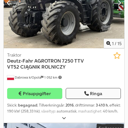
1
/
15
Traktor
Deutz-Fahr
AGROTRON 7250 TTV
VT52 CIĄGNIK ROLNICZY
Dabrowa k/Opola
1 052 km
Prisuppgifter
Ringa
Skick:
begagnad
, Tillverkningsår:
2016
, drifttimmar:
3 410 h
, effekt:
190 kW (258,33 hk)
, växeltyp:
automatisk
, maxhastighet:
40 km/h
,
färg:
blå
, total längd:
4 970 mm
, total bredd:
2 740 mm
, Utrustning:
luftkonditionering
, = Extra tillval och tillbehör = -