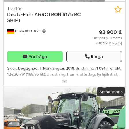
Traktor
Deutz-Fahr
AGROTRON 6175 RC
SHIFT
92 900 €
Fritzlar
1 158 km
Fast pris plus moms
(110 551 € brutto)
Förfråga
Ringa
Skick:
begagnad
, Tillverkningsår:
2019
, drifttimmar:
1 091 h
, effekt:
124,26 kW (168,95 hk)
, Utrustning:
fram kraftuttag, fyrhjulsdrift,
luftkonditionering
, AGROTRON 6175 RC SHIFT beg. DEUTZ FAHR
fyrhjulsdriven traktor Årsmodell: 2020 C-Shift Fjädrad framaxel
Småannons
Däck fram: 540/65 R 30 MITAS Däck bak: 650/65 R 42 MITAS
Fronthydraulik 2 elektriska / 4 mekaniska styrenheter Power
Beyond 4-växlad kraftuttag Klimatautomatik Hyttfjädring FJ-
Dynamic styrsystem med rattmotor och RTK-upplåsning LED-
arbetsstrålkastare Dsdpsy H S Ugsfx Ai Iekr