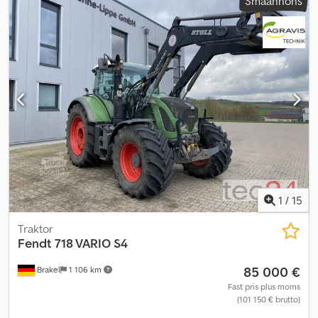
Småannons
Klimatanläggning - Radio Dkodpfx Aey Sx Uksi Ijr = Ytterligare
information = Axel 1: Däckets storlek: 600/70 R30 Axel 2: Däckets
storlek: 650/55 R42 Körning: Hjul Antal cylindrar: 6 Bruttovikt:
14.500 kg Hjulbas: 292 cm Utsläppsklass: Euro 6
1
/
15
Traktor
Fendt
718 VARIO S4
85 000 €
Brakel
1 106 km
Fast pris plus moms
(101 150 € brutto)