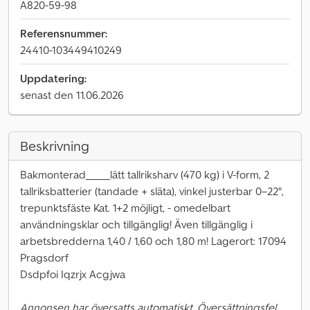
A820-59-98
Referensnummer:
24410-103449410249
Uppdatering:
senast den 11.06.2026
Beskrivning
Bakmonterad_____lätt tallriksharv (470 kg) i V-form, 2
tallriksbatterier (tandade + släta), vinkel justerbar 0–22°,
trepunktsfäste Kat. 1+2 möjligt, - omedelbart
användningsklar och tillgänglig! Även tillgänglig i
arbetsbredderna 1,40 / 1,60 och 1,80 m! Lagerort: 17094
Pragsdorf
Dsdpfoi Iqzrjx Acgjwa
Annonsen har översatts automatiskt. Översättningsfel