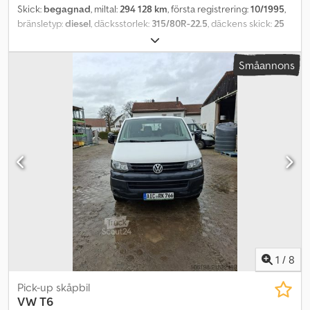
Skick:
begagnad
, miltal:
294 128 km
, första registrering:
10/1995
,
bränsletyp:
diesel
, däcksstorlek:
315/80R-22.5
, däckens skick:
25
procent
, axelkonfiguration:
4x2
, hjulbas:
5 200 mm
, bränsle:
diesel
,
växeltyp:
mekanisk
, antal växlar:
8
, fjädring:
stål
, Tillverkningsår:
Småannons
1995
, Utrustning:
kran
, = Fler alternativ och tillbehör = - Mekanisk
färdskrivare Dwjdoyz Eu Aepfx Acgja = Ytterligare information =
Däckdimension: 315/80R-22.5 Däckmönster: 25% Fjädring:
Bladfjädring Framaxel: Styrd Tjänstevikt: 11.200 kg Lastkapacitet:
6.800 kg Totalvikt: 18.000 kg Kran: Palfinger = Företagsinformation
= Vid förfrågan var vänlig och uppge alltid lagernummer (8 siffror)
Hos SMZ Smeets & Zonen: - verksam sedan 1976, över 65.000
sålda/1.700 per år/1.000 i lager - Komplett service från A till Ö,
inklusive transport / vi organiserar tullregistreringar (extra!) -
Lastningstjänst till de lägsta kostnaderna för global transport
Stort lager med alla nya och begagnade delar: Vi annonserar alltid
till våra bästa priser Besök vår webbplats för komplett lager och
information Vi tar emot dig på 130.000m2 mark med 20.000m2
fullutrustat lager och verkstad. Se vår video
1
/
8
Pick-up skåpbil
VW
T6