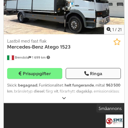
1
/
21
Lastbil med fast flak
Mercedes-Benz
Atego 1523
Brendola
1 699 km
Prisuppgifter
Ringa
Skick:
begagnad
, Funktionalitet:
helt fungerande
, miltal:
963 500
km
, bränsletyp:
diesel
, färg:
vit
, förarhytt:
dagskåp
, emissionsklass:
Euro 3
, Tillverkningsår:
2002
, Utrustning:
kran, luftkonditionering
,
MERCEDES BENZ ATEGO 1523 År 2002 DIESEL/ Euro 3 Km: 963 500
Småannons
Manuell växellåda / Slagvolym 6374 cc / 170 kW Totalvikt: 14,95 ton
Nyttolast: 8 380 kg Axelavstånd: 5 500 mm Dwedpfx Acow S E
Iiegoa Utrustning: - Luftfjädring - Luftkonditionering Påbyggnad: -
Fast flak (LxBxH lämsidor): 7 400 x 2 550 x 800 mm - BONFIGLIOLI