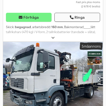
Fast pris plus moms
(2 678 € brutto)
Förfråga
Ringa
Skick:
begagnad
, arbetsbredd:
160 mm
, Bakmonterad_____lätt
tallriksharv (470 kg) i V-form, 2 tallriksbatterier (tandade + släta),
vinkel justerbar 0–22°, trepunktsfäste Kat. 1+2 möjligt, - omedelbart
användningsklar och tillgänglig! Även tillgänglig i
Småannons
arbetsbredderna 1,40 / 1,60 och 1,80 m! Lagerort: 17094 Pragsdorf
Dwedpfx Acown St Esgja