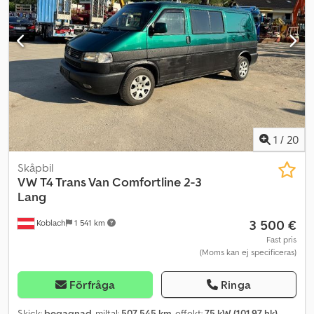
ABS * Isofix * Dimljus Krockkuddar: Främre krockkuddar
Vägassistans: Nödsats Fel, ändringar och mellanförsäljning
förbehålles!
1
/
20
Skåpbil
VW
T4 Trans Van Comfortline 2-3
Lang
3 500 €
Koblach
1 541 km
Fast pris
(Moms kan ej specificeras)
Förfråga
Ringa
Skick:
begagnad
, miltal:
507 545 km
, effekt:
75 kW (101,97 hk)
,