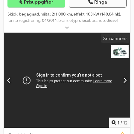
Prisuppgifter
Ringa
Skick:
begagnad
, miltal:
211 000 km
, effekt:
103 kW (140,04 hk)
,
första registrering:
04/2014
, bränsletyp:
diesel
, bränsle:
diesel
,
färg:
vit
, växeltyp:
mekanisk
, emissionsklass:
Euro 5
, antal säten:
5
,
Tillverkningsår:
2014
, Utrustning:
ABS, EBS (Elektroniskt
Småannons
bromssystem), centrallås, elektroniskt stabilitetsprogram (ESP),
farthållare, färddator, luftkonditionering, servostyrning,
släpvagnskoppling, sätvärmare
, = Extra tillval och tillbehör = -
Solskydd Dwsdsxt Tfdopfx Acgsa = Ytterligare information = Antal
cylindrar: 4 GVW: 3.500 kg Försäljningspris: € 9.999, US$ 11.650
Moms/marginal: Avdragsgill moms för företagare
1
/
12