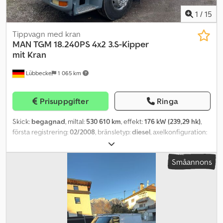
1
/
15
Tippvagn med kran
MAN
TGM 18.240PS 4x2 3.S-Kipper
mit Kran
Lübbecke
1 065 km
Prisuppgifter
Ringa
Skick:
begagnad
, miltal:
530 610 km
, effekt:
176 kW (239,29 hk)
,
första registrering:
02/2008
, bränsletyp:
diesel
, axelkonfiguration:
4x2
, bränsle:
diesel
, färg:
vit
, växeltyp:
mekanisk
, emissionsklass:
Euro 4
, Tillverkningsår:
2008
, Utrustning:
ABS, EBS (Elektroniskt
Småannons
bromssystem), farthållare, kran, luftkonditionering,
släpvagnskoppling
, = Extra tillval och tillbehör = -
Klimatanläggning - Partikelfilter - Solskydd - Takfönster =
Ytterligare information = Dedpfxjxxlf Hs Acgjwa GVW: 18.000 kg
Försäljningspris: € 25.000, US$ 28.480