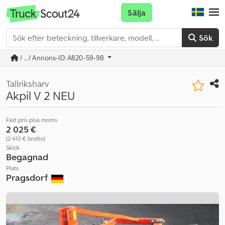
Sälja
Sök
/ ... / Annons-ID: A820-59-98
Tallriksharv
Akpil V 2 NEU
Fast pris plus moms
2 025 €
(2 410 € brutto)
Skick
Begagnad
Plats
Pragsdorf