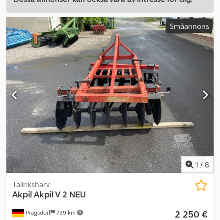
Småannons
1
/
8
Tallriksharv
Akpil
Akpil V 2 NEU
2 250 €
Pragsdorf
799 km