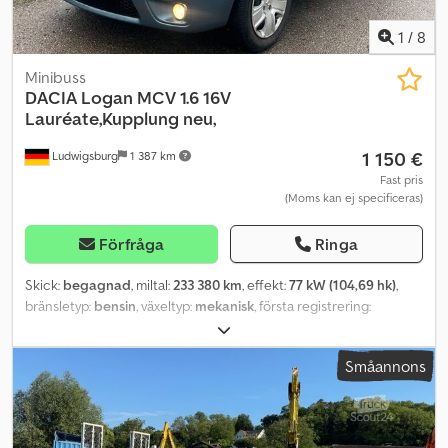
1
/
8
Minibuss
DACIA
Logan MCV 1.6 16V
Lauréate,Kupplung neu,
1 150 €
Ludwigsburg
1 387 km
Fast pris
(Moms kan ej specificeras)
Förfråga
Ringa
Skick:
begagnad
, miltal:
233 380 km
, effekt:
77 kW (104,69 hk)
,
bränsletyp:
bensin
, växeltyp:
mekanisk
, första registrering:
08/2008
, nästa besiktning (TÜV):
06/2025
, emissionsklass:
Euro 4
,
färg:
blå
, antal säten:
5
, Utrustning:
ABS, centrallås,
Småannons
luftkonditionering
, Ny koppling, TÜV till 06/2025 På uppdrag av
kund! Utrustning: Elhissar * Elektriska sidospeglar * Centrallås *
Färddator * Servostyrning * Stål-fälgar Djdpfozirdwjx Acgjwa * 8
däck monterade Klimatanläggning: Luftkonditionering Säkerhet: