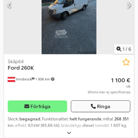
1
/
6
Skåpbil
Ford
260K
1 100 €
Innsbruck
1 506 km
VB
(Moms kan ej specificeras)
Förfråga
Ringa
Skick:
begagnad
, Funktionalitet:
helt fungerande
, miltal:
268 351
km
, effekt:
63 kW (85,66 hk)
, bränsletyp:
diesel
, tomvikt:
1 607 kg
,
maximal lastvikt:
843 kg
, totalvikt:
2 600 kg
, Tillverkningsår:
2008
,