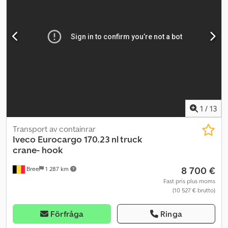
P7200/L 2SI kran - Manuell förlängning
1
/
13
Transport av containrar
Iveco
Eurocargo 170.23 nl truck
crane- hook
8 700 €
Bree
1 287 km
Fast pris plus moms
(10 527 € brutto)
Förfråga
Ringa