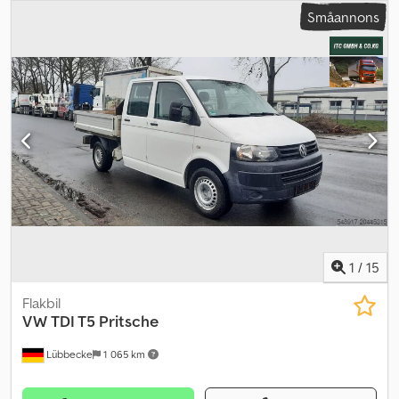
KÖRKLAR besiktningen har gått ut Dsdsxznv Hepfx Acgewa
Småannons
1
/
15
Flakbil
VW
TDI T5 Pritsche
Lübbecke
1 065 km