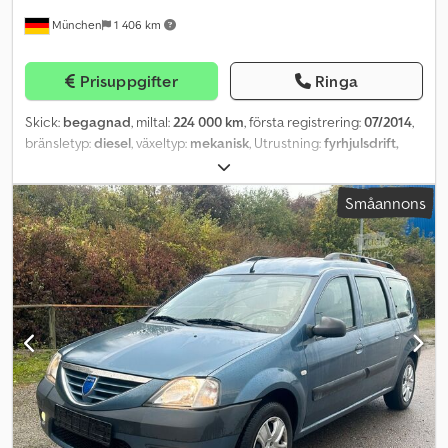
München
1 406 km
Prisuppgifter
Ringa
Skick:
begagnad
, miltal:
224 000 km
, första registrering:
07/2014
,
bränsletyp:
diesel
, växeltyp:
mekanisk
, Utrustning:
fyrhjulsdrift,
luftkonditionering
,
Småannons