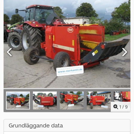
1
/
9
Grundläggande data