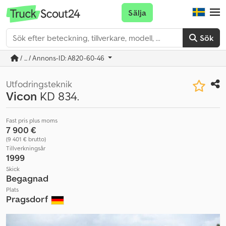
Sälja
Sök
/ ... / Annons-ID: A820-60-46
Utfodringsteknik
Vicon
KD 834.
Fast pris plus moms
7 900 €
(9 401 € brutto)
Tillverkningsår
1999
Skick
Begagnad
Plats
Pragsdorf