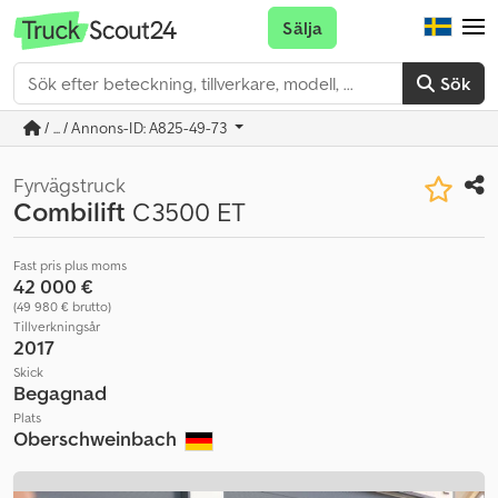
Sälja
Sök
/ ... / Annons-ID: A825-49-73
Fyrvägstruck
Combilift
C3500 ET
Fast pris plus moms
42 000 €
(49 980 € brutto)
Tillverkningsår
2017
Skick
Begagnad
Plats
Oberschweinbach