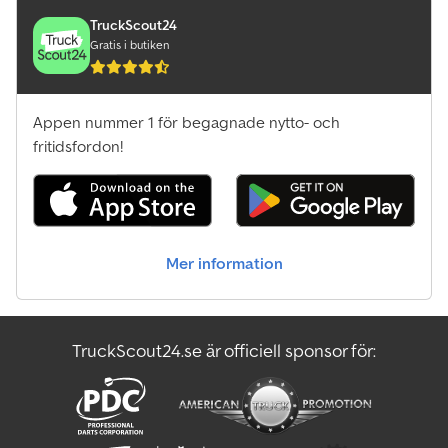
TruckScout24
Gratis i butiken
Appen nummer 1 för begagnade nytto- och
fritidsfordon!
Mer information
TruckScout24.se är officiell sponsor för: