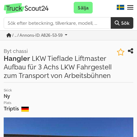
Sälja
Sök
/ ... / Annons-ID: A826-53-59
Byt chassi
Hangler
LKW Tieflade Liftmaster
Aufbau für 3 Achs LKW Fahrgestell
zum Transport von Arbeitsbühnen
Skick
Ny
Plats
Triptis