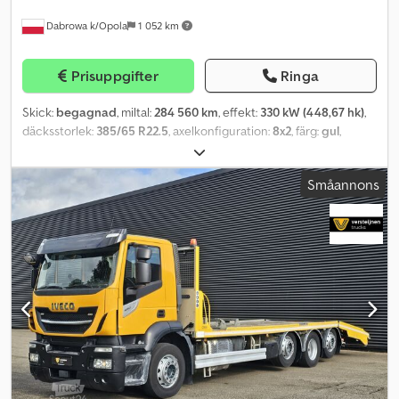
bak. Elhydraulikaggregat bak under lastytan. (± 45 kg) På svanhals
Dabrowa k/Opola
1 052 km
och ramper vänster sida.
Prisuppgifter
Ringa
Skick:
begagnad
, miltal:
284 560 km
, effekt:
330 kW (448,67 hk)
,
däcksstorlek:
385/65 R22.5
, axelkonfiguration:
8x2
, färg:
gul
,
växeltyp:
automatisk
, emissionsklass:
Euro 6
, fjädring:
luft
, total
längd:
10 400 mm
, total bredd:
2 550 mm
, total höjd:
4 000 mm
,
Småannons
Tillverkningsår:
2018
, Utrustning:
ABS, centrallås,
differentialspärr, elektrisk fönsterhiss, elstyrd spegel, kran,
luftkonditionering
, = Extra tillval och tillbehör = -
Klimatanläggning - Radio - Två hjulaxlar = Ytterligare information =
Dkjdezg Uwhspfx Acasr Fjädring: luftfjädring Axel 1: Däckets
storlek: 385/65 R22.5; Bromsar: skivbromsar Axel 2: Däckets storlek:
385/65 R22.5 Axel 3: Däckets storlek: 385/65 R22.5 Axel 4: Däckets
storlek: 315/80 R22.5 Bruttovikt: 17.500 kg Nyttolast: 16.500 kg GVW:
34.000 kg Kran: Palfinger PK 34002