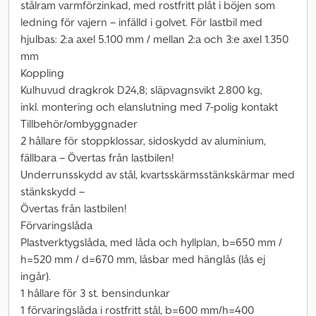
stålram varmförzinkad, med rostfritt plåt i böjen som
ledning för vajern – infälld i golvet. För lastbil med
hjulbas: 2:a axel 5.100 mm / mellan 2:a och 3:e axel 1.350
mm
Koppling
Kulhuvud dragkrok D24,8; släpvagnsvikt 2.800 kg,
inkl. montering och elanslutning med 7-polig kontakt
Tillbehör/ombyggnader
2 hållare för stoppklossar, sidoskydd av aluminium,
fällbara – Övertas från lastbilen!
Underrunsskydd av stål, kvartsskärmsstänkskärmar med
stänkskydd –
Övertas från lastbilen!
Förvaringslåda
Plastverktygslåda, med låda och hyllplan, b=650 mm /
h=520 mm / d=670 mm, låsbar med hänglås (lås ej
ingår).
1 hållare för 3 st. bensindunkar
1 förvaringslåda i rostfritt stål, b=600 mm/h=400