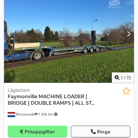
tredje styrande, EBS, dubbla hela breddens elektrohydrauliska
ramper, breddningssystem, förberedd för vinsch, lågdelens höjd
87 cm, längd 9,95 m, total längd 13,65 m, RUD-krokar, omedelbar
leverans under förutsättning att den inte är såld, garanti -
Återförsäljare INTERDRIVE SRL - PARMA. Djdpfx Acsh S Aw Roajkr
1
/
15
Låglastare
Faymonville
MACHINE LOADER |
BRIDGE | DOUBLE RAMPS | ALL ST...
Renswoude
1 206 km
Prisuppgifter
Ringa