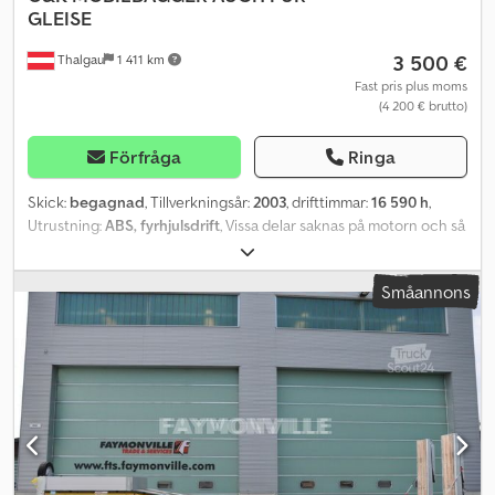
GLEISE
3 500 €
Thalgau
1 411 km
Fast pris plus moms
(4 200 € brutto)
Förfråga
Ringa
Skick:
begagnad
, Tillverkningsår:
2003
, drifttimmar:
16 590 h
,
Utrustning:
ABS, fyrhjulsdrift
, Vissa delar saknas på motorn och så
vidare, man måste reparera en del för att den ska bli körklar igen.
Dsdpfeyd T H Rex Acaskr
Småannons