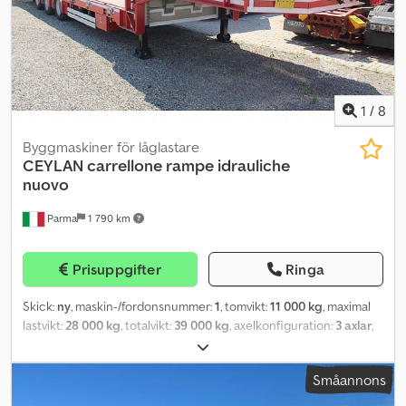
1
/
8
Byggmaskiner för låglastare
CEYLAN carrellone rampe idrauliche
nuovo
Parma
1 790 km
Prisuppgifter
Ringa
Skick:
ny
, maskin-/fordonsnummer:
1
, tomvikt:
11 000 kg
, maximal
lastvikt:
28 000 kg
, totalvikt:
39 000 kg
, axelkonfiguration:
3 axlar
,
lastutrymmets längd:
13 650 mm
, lastutrymmets bredd:
2 550 mm
,
lastutrymmeshöjd:
870 mm
, fjädring:
luft
, däcksstorlek:
245.70 r
Småannons
17.5
, färg:
mörkröd
, Tillverkningsår:
2020
, Utrustning:
ABS
, Ny
Ceylan maskinhenger att registrera, 3 axlar med första lyftbar och