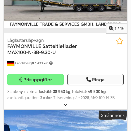
1
/
15
Låglastarsläpvagn
FAYMONVILLE
Satteltieflader
MAX100-N-3B-9.30-U
Landsberg
1 433 km
Prisuppgifter
Ringa
Skick:
ny
, maximal lastvikt:
38 953 kg
, totalvikt:
49 500 kg
,
axelkonfiguration:
3 axlar
, Tillverkningsår:
2026
, MAX100-N-3B-
9.30-U Tekniska data Hastighet: 80 km/h Totalvikt: 49 500 kg
Femdonslast: 18 000 kg Axeltryck: 31 500 kg Tjänstevikt (+/- 3%): 10
Småannons
547 kg Nyttolast ca: 38 953 kg Svanhalslängd: 3 850 mm Sadelhöjd
lastad: 1 200 mm Lastytans längd: 9 300 mm Utdragbar med: 0 mm
Axelavstånd: 1 360 mm Svängradie bakåt: 2 300 mm Lastningshöjd