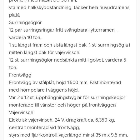
yta med halkskyddstandning, täcker hela huvudramens
platå
Surrningsöglor
12 par surringsringar fritt svängbara i ytterramen –
vardera 10 ton.
1 st. längst fram och sista längst bak. 1 st. surrningsögla i
mitten längst bak för vajervinsch.
12 st. surrningsöglor nedsänkta mitt i golvet, vardera 5
ton.
Frontvägg
Frontvägg av stålplåt, höjd 1.500 mm. Fast monterad
med hörnpelare i väggens höjd.
Var 2 x 12 st. upphängningsbyglar för surrningskedjor
monterade till vänster och höger på frontväggen
Vajervinsch
Elektrisk vajervinsch, 24 V, dragkraft ca. 6.350 kg,
centralt monterad vid frontvägg,
styrs med fjärrkontroll, vajerlängd minst 35 m x 9,5 mm,