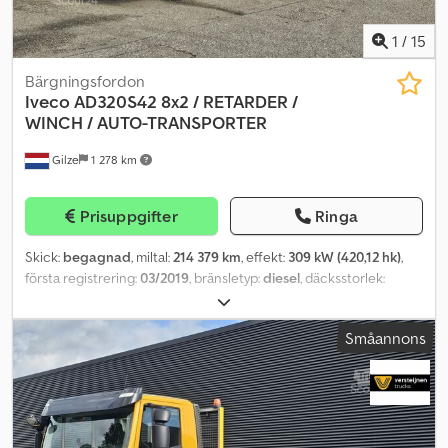
1
/
15
Bärgningsfordon
Iveco
AD320S42 8x2 / RETARDER /
WINCH / AUTO-TRANSPORTER
Gilze
1 278 km
Prisuppgifter
Ringa
Skick:
begagnad
, miltal:
214 379 km
, effekt:
309 kW (420,12 hk)
,
första registrering:
03/2019
, bränsletyp:
diesel
, däcksstorlek:
315/70R22.5
, axelkonfiguration:
8x2
, hjulbas:
6 050 mm
, bränsle:
diesel
, bromsar:
retarder
, färg:
gul
, växeltyp:
automatisk
,
Småannons
emissionsklass:
Euro 6
, fjädring:
stål-luft
, total längd:
12 000 mm
,
total bredd:
2 550 mm
, lastutrymmets längd:
9 700 mm
,
lastutrymmets bredd:
2 530 mm
, lastutrymmeshöjd:
1 120 mm
,
Tillverkningsår:
2019
, Utrustning:
ABS, AdBlue, antisladdsystem,
centrallås, differentialspärr, elektrisk fönsterhiss, farthållare,
filhållningsassistent, krockkudde, luftkonditionering, retarder,