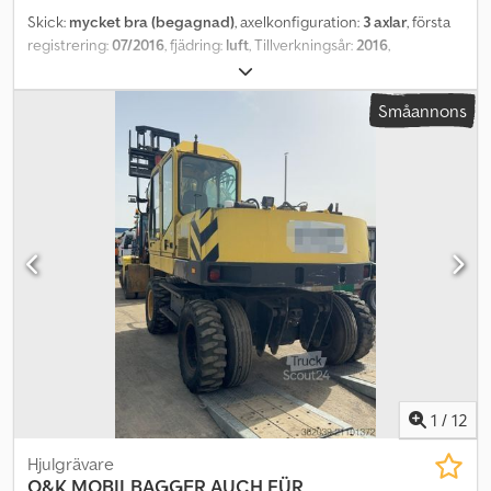
Skick:
mycket bra (begagnad)
, axelkonfiguration:
3 axlar
, första
registrering:
07/2016
, fjädring:
luft
, Tillverkningsår:
2016
,
Utrustning:
bakgavellyft
, Fjädring: Luftfjädring Bakaxel 1: Styrbar
Bakaxel 2: Styrbar Bakaxel 3: Styrbar Tillåten totalvikt: 48 000 kg
Småannons
Tekniskt skick: Mycket gott Optiskt skick: Mycket gott
Dkedpfxsvvwzrs Acasr Pris: På förfrågan Vänligen kontakta David F
Middelman för mer information.
1
/
12
Hjulgrävare
O&K
MOBILBAGGER AUCH FÜR