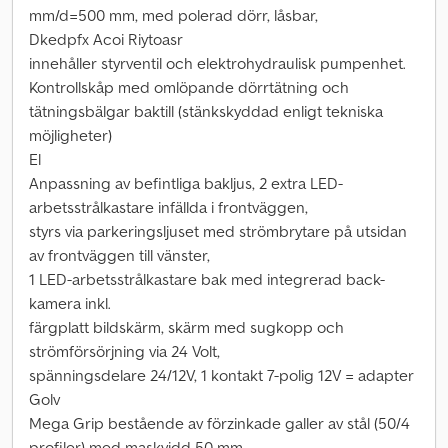
mm/d=500 mm, med polerad dörr, låsbar,
Dkedpfx Acoi Riytoasr
innehåller styrventil och elektrohydraulisk pumpenhet.
Kontrollskåp med omlöpande dörrtätning och
tätningsbälgar baktill (stänkskyddad enligt tekniska
möjligheter)
El
Anpassning av befintliga bakljus, 2 extra LED-
arbetsstrålkastare infällda i frontväggen,
styrs via parkeringsljuset med strömbrytare på utsidan
av frontväggen till vänster,
1 LED-arbetsstrålkastare bak med integrerad back-
kamera inkl.
färgplatt bildskärm, skärm med sugkopp och
strömförsörjning via 24 Volt,
spänningsdelare 24/12V, 1 kontakt 7-polig 12V = adapter
Golv
Mega Grip bestående av förzinkade galler av stål (50/4
profiler) med maskvidd 50 mm,