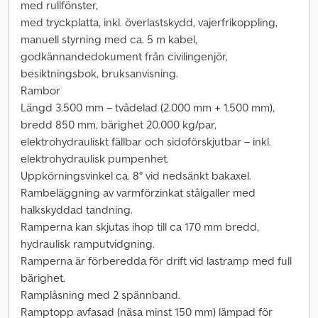
med rullfönster,
med tryckplatta, inkl. överlastskydd, vajerfrikoppling,
manuell styrning med ca. 5 m kabel,
godkännandedokument från civilingenjör,
besiktningsbok, bruksanvisning.
Rambor
Längd 3.500 mm – tvådelad (2.000 mm + 1.500 mm),
bredd 850 mm, bärighet 20.000 kg/par,
elektrohydrauliskt fällbar och sidoförskjutbar – inkl.
elektrohydraulisk pumpenhet.
Uppkörningsvinkel ca. 8° vid nedsänkt bakaxel.
Rambeläggning av varmförzinkat stålgaller med
halkskyddad tandning.
Ramperna kan skjutas ihop till ca 170 mm bredd,
hydraulisk ramputvidgning.
Ramperna är förberedda för drift vid lastramp med full
bärighet.
Ramplåsning med 2 spännband.
Ramptopp avfasad (näsa minst 150 mm) lämpad för