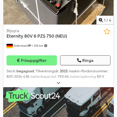
1
/
4
Blysyra
Eternity
80V 6 PZS 750 (NEU)
Aidenbach
1 335 km
Prisuppgifter
Ringa
Skick:
begagnad
, Tillverkningsår:
2023
, maskin-/fordonsnummer:
BAT-2024-436
, batterikapacitet:
750 Ah
, batterispänning:
80 V
,
motortyp: odefinierad, tillverkare: Eternity Dcedpfxew Eqluo Afnsk