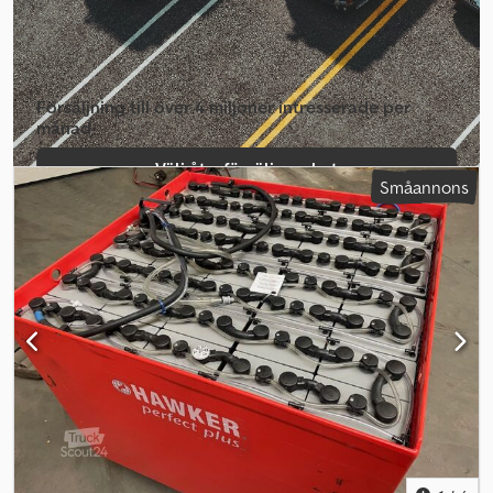
Försäljning till över 4 miljoner intresserade per
månad
Välj återförsäljarpaket
Småannons
Skapa enskild annons