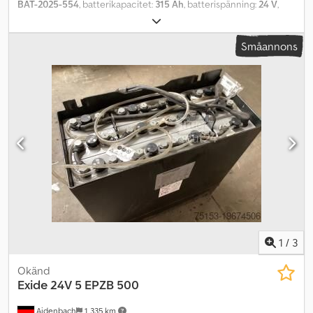
BAT-2025-554
, batterikapacitet:
315 Ah
, batterispänning:
24 V
,
motortyp: ej definierad, tillverkare: diverse Dcsdjyultdopfx Afnjk
Småannons
1
/
3
Okänd
Exide
24V 5 EPZB 500
Aidenbach
1 335 km