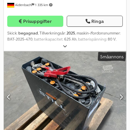
Aidenbach
1 335 km
Prisuppgifter
Ringa
Skick:
begagnad
, Tillverkningsår:
2025
, maskin-/fordonsnummer:
BAT-2025-470
, batterikapacitet:
625 Ah
, batterispänning:
80 V
,
motortyp: ej definierad, tillverkare: Eternity Dcjdpfxow Eqm So
Afnek
Småannons