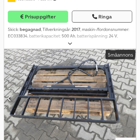
Prisuppgifter
Ringa
Skick:
begagnad
, Tillverkningsår:
2017
, maskin-/fordonsnummer:
EC033834
, batterikapacitet:
500 Ah
, batterispänning:
24 V
,
Motortyp: ej specificerad, tillverkare: Exide Dcodpfx Aew
Eqpmsfnok
Småannons