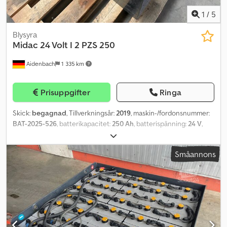
1
/
5
Blysyra
Midac
24 Volt I 2 PZS 250
Aidenbach
1 335 km
Prisuppgifter
Ringa
Skick:
begagnad
, Tillverkningsår:
2019
, maskin-/fordonsnummer:
BAT-2025-526
, batterikapacitet:
250 Ah
, batterispänning:
24 V
,
motortyp: odefinierad, tillverkare: Midac Dcodpfx Ajxfxr Tefnsk
Småannons