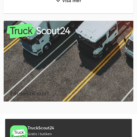
Visa mer
Bt Gaffeltruckar
Bt Rrb Gaffeltruckar
Bt Rt Gaffeltruckar
Dan Truck Framgaffeltruck
Dan Truck Gaffeltruckar
Fyrvägs Gaffeltruck
Halla Gaffeltruckar
Heden Gaffeltruckar
Fordon till salu?
Linde E Gaffeltruckar
Skapa annons
Linde Gaffeltruckar
Linde H Gaffeltruckar
TruckScout24
Gratis i butiken