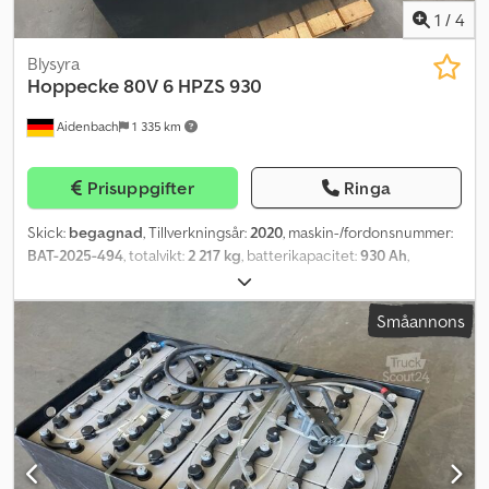
1
/
4
Blysyra
Hoppecke
80V 6 HPZS 930
Aidenbach
1 335 km
Prisuppgifter
Ringa
Skick:
begagnad
, Tillverkningsår:
2020
, maskin-/fordonsnummer:
BAT-2025-494
, totalvikt:
2 217 kg
, batterikapacitet:
930 Ah
,
batterispänning:
80 V
, motortyp: ej definierad, tillverkare:
Hoppecke Dedew Eqpgopfx Afneck
Småannons