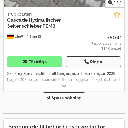
1
/
4
Truckbatteri
Cascade
Hydraulischer
Seitenschieber FEM3
550 €
Ulm
1 415 km
Fast pris plus moms
(654 € brutto)
Förfråga
Ringa
Skick:
ny
, Funktionalitet:
helt fungerande
, Tillverkningsår:
2025
,
Byggår 2025 / ny och oanvänd efter ombyggnad 76 kg Totalbredd:
FEMIII Dcedpfx Afsygutkjnok Nyttolast: 3500 kg
Spara sökning
Begagnade tillbehör / reservdelar för