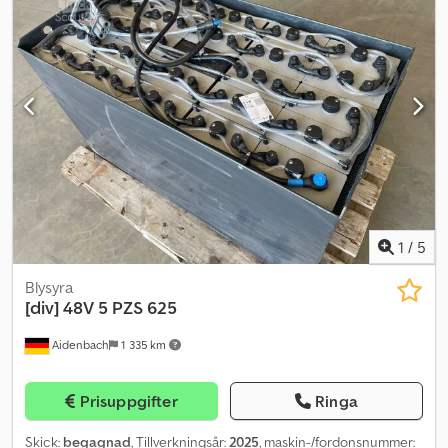
1
/
5
Blysyra
[div]
48V 5 PZS 625
Aidenbach
1 335 km
Prisuppgifter
Ringa
Skick:
begagnad
, Tillverkningsår:
2025
, maskin-/fordonsnummer: