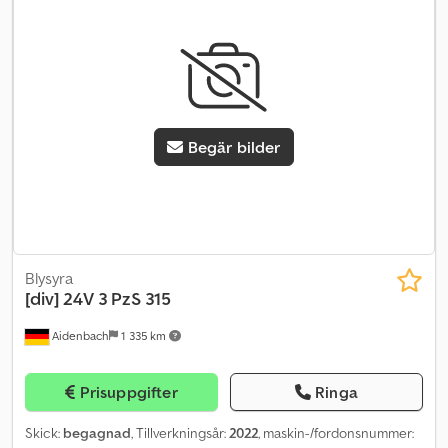
Begär bilder
Blysyra
[div]
24V 3 PzS 315
Aidenbach
1 335 km
Prisuppgifter
Ringa
Skick:
begagnad
, Tillverkningsår:
2022
, maskin-/fordonsnummer: