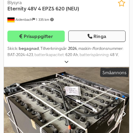
Blysyra
Eternity
48V 4 EPZS 620 (NEU)
Aidenbach
1 335 km
Prisuppgifter
Ringa
Skick:
begagnad
, Tillverkningsår:
2024
, maskin-/fordonsnummer:
BAT-2024-423
, batterikapacitet:
620 Ah
, batterispänning:
48 V
,
motortyp: odefinierad, tillverkare: Eternity Dcsdpsw Eqlbofx Afnjk
Småannons