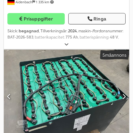
Aidenbach
1 335 km
Prisuppgifter
Ringa
Skick:
begagnad
, Tillverkningsår:
2024
, maskin-/fordonsnummer:
BAT-2026-583
, batterikapacitet:
775 Ah
, batterispänning:
48 V
,
motortyp: ej definierad, tillverkare: diverse Dodpfx Afsy I Hkfonjck
Småannons