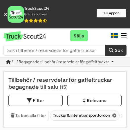
TruckScout24
Till appen
Gratis i butiken
Sälja
Sök
/ ... / Begagnade tillbehör / reservdelar för gaffeltruckar
Tillbehör / reservdelar för gaffeltruckar
begagnade till salu
(15)
Filter
Relevans
Truckar & interntransportfordon
Til
Ta bort alla filter