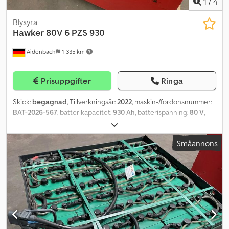
1
/
4
Blysyra
Hawker
80V 6 PZS 930
Aidenbach
1 335 km
Prisuppgifter
Ringa
Skick:
begagnad
, Tillverkningsår:
2022
, maskin-/fordonsnummer:
BAT-2026-567
, batterikapacitet:
930 Ah
, batterispänning:
80 V
,
motortyp: odefinierad, tillverkare: Hawker Dcsdsyulr Hopfx Afnjk
Småannons