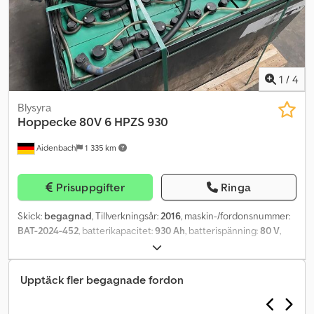
1
/
4
Blysyra
Hoppecke
80V 6 HPZS 930
Aidenbach
1 335 km
Prisuppgifter
Ringa
Skick:
begagnad
, Tillverkningsår:
2016
, maskin-/fordonsnummer:
BAT-2024-452
, batterikapacitet:
930 Ah
, batterispänning:
80 V
,
motortyp: ej definierad, tillverkare: Hoppecke Dodpfx Ajw Eql
Usfneck
Upptäck fler begagnade fordon