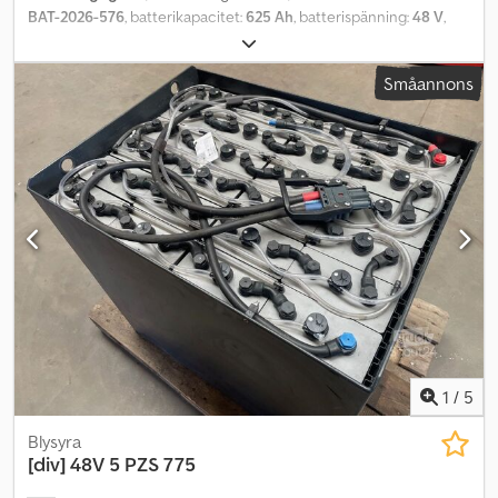
BAT-2026-576
, batterikapacitet:
625 Ah
, batterispänning:
48 V
,
motortyp: ej definierad, tillverkare: diverse Dcodpfxjy I Hi Ue Afnsk
Småannons
1
/
5
Blysyra
[div]
48V 5 PZS 775