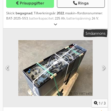
Prisuppgifter
Ringa
Skick:
begagnad
, Tillverkningsår:
2022
, maskin-/fordonsnummer:
BAT-2025-553
, batterikapacitet:
225 Ah
, batterispänning:
24 V
,
motortyp: ej definierad, tillverkare: diverse Dcjdpoyultkefx Afnok
Småannons
1
/
3