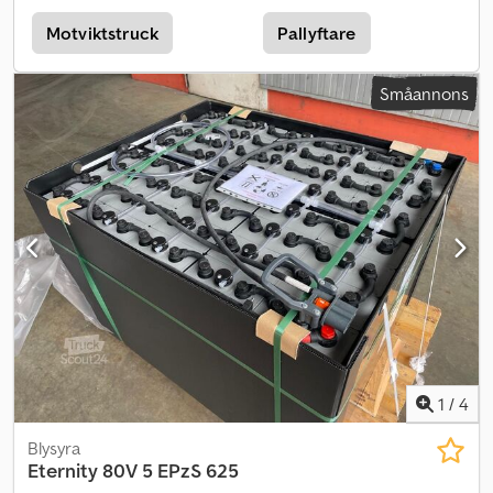
Motviktstruck
Pallyftare
Småannons
1
/
4
Blysyra
Eternity
80V 5 EPzS 625