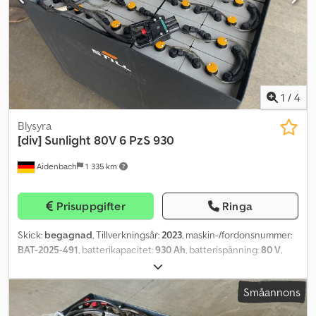
1
/
4
Blysyra
[div]
Sunlight 80V 6 PzS 930
Aidenbach
1 335 km
Prisuppgifter
Ringa
Skick:
begagnad
, Tillverkningsår:
2023
, maskin-/fordonsnummer:
BAT-2025-491
, batterikapacitet:
930 Ah
, batterispänning:
80 V
,
motortyp: ej definierad, tillverkare: diverse Dodpfxjw Eqn Ae Afnjck
Småannons