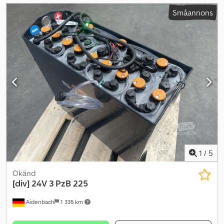
Småannons
1
/
5
Okänd
[div]
24V 3 PzB 225
Aidenbach
1 335 km