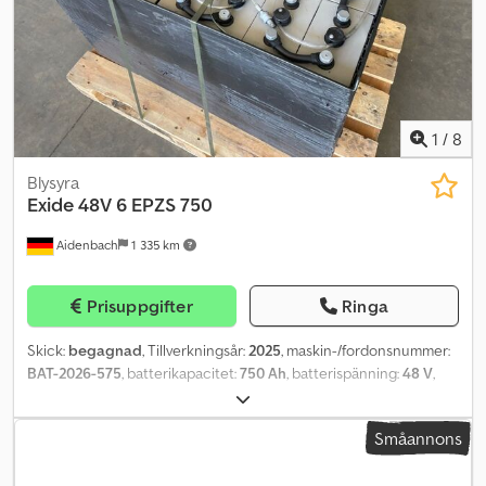
1
/
8
Blysyra
Exide
48V 6 EPZS 750
Aidenbach
1 335 km
Prisuppgifter
Ringa
Skick:
begagnad
, Tillverkningsår:
2025
, maskin-/fordonsnummer:
BAT-2026-575
, batterikapacitet:
750 Ah
, batterispänning:
48 V
,
Motortyp: ej specificerad, tillverkare: Exide Dodjy I Hi Ijpfx Afnsck
Småannons