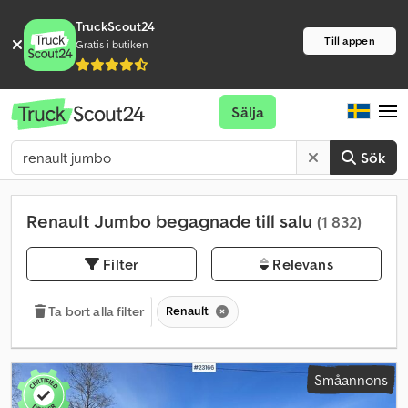
TruckScout24
Till appen
Gratis i butiken
Sälja
Sök
Renault Jumbo begagnade till salu
(1 832)
Filter
Relevans
Renault
Ta bort alla filter
Småannons