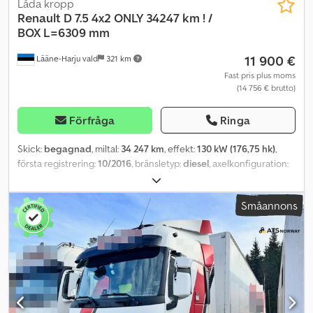
Låda kropp
Renault
D 7.5 4x2 ONLY 34247 km ! /
BOX L=6309 mm
11 900 €
Lääne-Harju vald
321 km
Fast pris plus moms
(14 756 € brutto)
Förfråga
Ringa
Skick:
begagnad
, miltal:
34 247 km
, effekt:
130 kW (176,75 hk)
,
första registrering:
10/2016
, bränsletyp:
diesel
, axelkonfiguration:
4x2
, hjulbas:
4 300 mm
, bränsle:
diesel
, växeltyp:
mekanisk
,
emissionsklass:
Euro 6
, fjädring:
stål
, total längd:
8 330 mm
, total
Småannons
bredd:
2 550 mm
, lastutrymmets längd:
6 300 mm
, lastutrymmets
bredd:
2 460 mm
, lastutrymmeshöjd:
2 190 mm
, Tillverkningsår:
2016
, Utrustning:
centrallås, differentialspärr, elektrisk
fönsterhiss, elstyrd spegel, farthållare, färddator,
luftkonditionering, sätvärmare
, = Ytterligare alternativ och
tillbehör = - Justerbar ratt - Klimatanläggning - Differentialspärr -
Uppvärmda backspeglar - Radio = Kommentarer = Ytterligare
information: Märke: RENAULT Modell: D 7.5 Karosseri: sluten låda