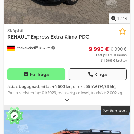
Norway för mer information.
1
/
14
Skåpbil
RENAULT
Express Extra Klima PDC
9 990 €
Stockelsdorf
846 km
10 990 €
Fast pris plus moms
(11 888 € brutto)
Förfråga
Ringa
Skick:
begagnad
, miltal:
44 500 km
, effekt:
55 kW (74,78 hk)
,
första registrering:
01/2023
, bränsletyp:
diesel
, totalvikt:
2 002 kg
,
nästa besiktning (TÜV):
02/2027
, färg:
vit
, växeltyp:
mekanisk
,
emissionsklass:
Euro 6
, antal säten:
2
, Tillverkningsår:
2022
,
Småannons
Utrustning:
ABS, centrallås, elektroniskt stabilitetsprogram
(ESP), luftkonditionering, partikelfilter
, Särskild utrustning: Cjdpfx
Aozhdaujclorf Parkeringshjälp bak, underredsskydd för drivverk
Ytterligare utrustning: Förvaringshylla, förarsidans airbag,