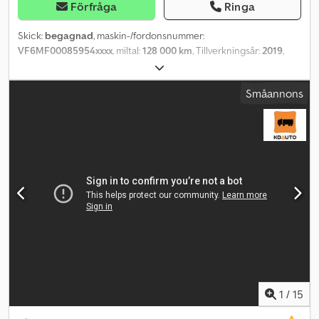
Förfråga
Ringa
Skick:
begagnad
, maskin-/fordonsnummer:
VF6MF00085954xxxx
, miltal:
128 000 km
, Tillverkningsår:
2019
,
Vänligen ange referensnummer vid förfrågan: 23166
Specifikationer: Miltal: 128 000 km Växellåda: Manuell Bra däck
Småannons
Sommar- och vinterdäck Vinterdäck inköpta hösten 2025
Crodpfxszqn Eye Aclsf Euro 6, 131 hk Skjutdörr Dragkrok 4x2 Extra
strålkastare 3 sittplatser Radio/CD AC/klimatanläggning
Omedelbart tillgänglig Beskrivning: Renault Master från år 2019.
Omedelbart tillgänglig. Nuvarande ägare har använt den för
transport av motorcyklar. Km: 128000 HK: 130 Besiktning: Ja EU-
godkänd till: 19.02.2027 Egenvikt: 1902 Totalvikt: 3300
Lastkapacitet: 1323 Bredd: 207 Längd: 504,8 Euro: 6 Modell:
MASTER Växellåda: Manuell Antal sittplatser: 3 = Mer information =
Kontakta ATS Norway för mer information.
1
/
15