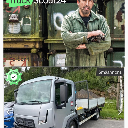
Radio/CD Klimatanläggning/AC Crjdpfxjzqrvpo Aclof Service
utförd på lokal verkstad Omgående leverans Beskrivning: Renault
T460 6x2 dragbil. Omgående leverans. Km: 720000 Hk: 469
Besiktigad: Ja EU-godkänd till: 07.09.2026 Egenvikt: 8697 kg
Totalvikt: 27000 kg Lastkapacitet: 18303 kg Bredd: 253,4 cm Längd:
694 cm Euro: 6 Modell: T460 Dragbil. EU-godkänd! Växellåda:
Automat = Ytterligare information = Kontakta ATS Norway för mer
information.
Fordon till salu?
Skapa annons
Småannons