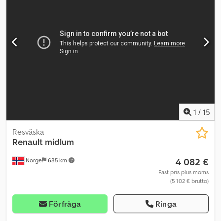
Cjdpfxszqmy As Aclorf Vi har en Renault DCI 125 minibuss från 2012
med 16 sittplatser till salu. Enligt ägaren fungerar allt som det ska.
Underhållet har utförts av ägaren själv i dennes verkstad.
Vinter-/snödäck ingår i leveransomfånget. Leverans enligt
överenskommelse. Km: 107 937 HK: 125 Besiktning: Ja EU-godkänd
till: 25.08.2026 Egenvikt: 2 643 kg Totalvikt: 3 870 kg Lastvikt: 1 152
kg Bredd: 207 cm Längd: 619,8 cm Euroklass: 5 Modell: 2012
Renault DCI 125 minibuss med 16+1 sittplatser Växellåda: Automat
Antal sittplatser: 16 = Ytterligare information =
Användningsområde: Godstransport Serienummer:
VF6MKN5JE4768xxxx Vänligen kontakta ATS Norway för mer
1
/
15
information.
Resväska
Renault
midlum
4 082 €
Norge
685 km
Fast pris plus moms
(5 102 € brutto)
Förfråga
Ringa