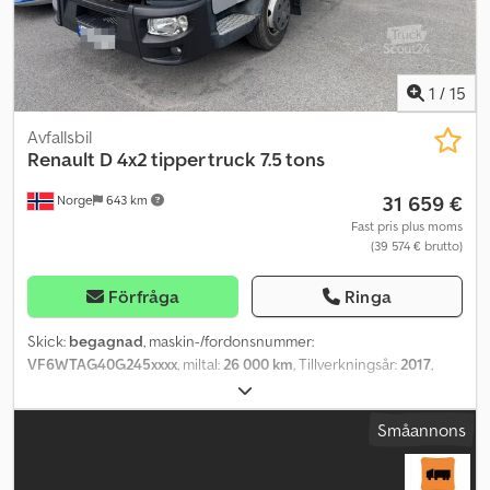
1
/
15
Avfallsbil
Renault
D 4x2 tipper truck 7.5 tons
31 659 €
Norge
643 km
Fast pris plus moms
(39 574 € brutto)
Förfråga
Ringa
Skick:
begagnad
, maskin-/fordonsnummer:
VF6WTAG40G245xxxx
, miltal:
26 000 km
, Tillverkningsår:
2017
,
Vänligen ange referensnummer vid förfrågan: 23771
Specifikationer: Tillverkningsår: 2017 Kilometerställning: 26 000
Småannons
EU-godkänd till: 22.01.27 Euro 6 Automatväxellåda Däck (se bilder)
Främre fjädring: parabelfjädring Bakre fjädring: parabelfjädring
Max totalvikt: 7 500 kg Nyttolast: 2 955 kg 170 hk Invändig