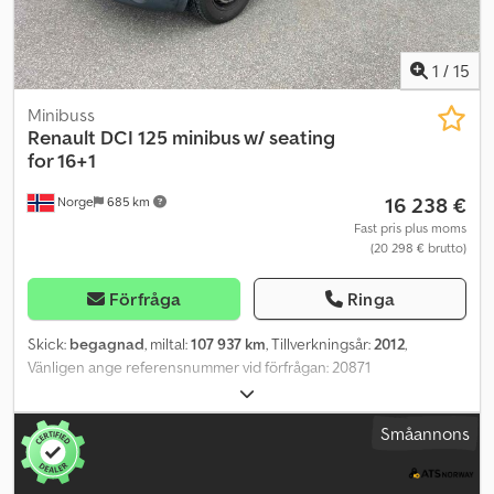
1
/
15
Minibuss
Renault
DCI 125 minibus w/ seating
for 16+1
16 238 €
Norge
685 km
Fast pris plus moms
(20 298 € brutto)
Förfråga
Ringa
Skick:
begagnad
, miltal:
107 937 km
, Tillverkningsår:
2012
,
Vänligen ange referensnummer vid förfrågan: 20871
Specifikationer: - Modellår: 2012 - 107 937 km (kan öka något) -
Automatväxellåda - Euro 5-motor - 125 hk - Sommardäck ingår -
Småannons
Vinterdäck ingår - 4x2 - Framhjulsdrift - Service utförd av ägaren
själv - 16+1 sittplatser - Alkoholmätare - Luftkonditionering -
Färdbelysning - Radio - Omgående leverans möjlig Beskrivning: