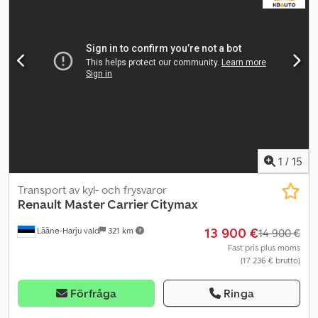
flaklängd: 3,906 m Invändig flakbredd: 2,328 m Nedfällbara sidor
Tipplastbil Luftkonditionering Belysning Uppvärmda speglar Radio
Leveransklar Beskrivning: Vi har en Renault D 4x2 tipplastbil (7,5
ton) från 2017 till salu. Fordonet fungerar enligt ägaren utan
problem. Låg körsträcka och är i gott skick. Leveransklar. Km: 26
000 Hk: 177 Besiktigad: Ja EU-godkänd till: 22.01.2027 Egenvikt: 4
470 Totalvikt: 7 500 Lastförmåga: 2 955 Bredd: 237 Längd: 668 Kw:
130 Euro: 6 Modell: D 4x2 tipplastbil 7.5 ton Växellåda: Automat
Crjdpfx Aszqrlkoclsf = Ytterligare information = Kontakta ATS
Norway för mer information.
1
/
15
Transport av kyl- och frysvaror
Renault
Master Carrier Citymax
13 900 €
Lääne-Harju vald
321 km
14 900 €
Fast pris plus moms
(17 236 € brutto)
Förfråga
Ringa