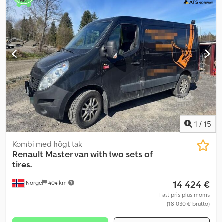
1
/
15
Kombi med högt tak
Renault
Master van with two sets of
tires.
14 424 €
Norge
404 km
Fast pris plus moms
(18 030 € brutto)