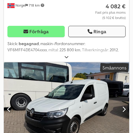
4 082 €
Norge
718 km
Fast pris plus moms
(5 102 € brutto)
Förfråga
Ringa
Skick:
begagnad
, maskin-/fordonsnummer:
VF6MFF4DE4704xxxx
, miltal:
225 800 km
, Tillverkningsår:
2012
,
Vänligen ange referensnummer vid förfrågan: 22995
Specifikationer: Modellår: 2012 Miltal: 225 800 Ej EU-godkänd
Småannons
Senast godkänd i EU till: 2024-11-30 125 hk Manuell växellåda 4x2
Reparationsobjekt Fel och brister finns Däck (se bilder) Svagt
batteri 3 sittplatser Kosmetiska skador finns Uppvärmda speglar
Luftkonditionering/AC Radio Belysning Startar och går
Leveransklar Cjdpfszqn Etox Acljrf Beskrivning: Vi har en Renault
Master 4x2 skåpbil från 2012 till salu som reparationsobjekt.
Fordonet säljs som reparationsobjekt eftersom det inte är EU-
godkänt och har fel samt brister. Enligt ägaren startar och går
fordonet. Det är leveransklart. Miltal: 225800 Hk: 125 Besiktning:
Nej EU-godkänd till: 2024-11-30 Egenvikt: 1970 kg Lastkapacitet:
1455 kg Modell: MASTER = Ytterligare information = Kontakta ATS