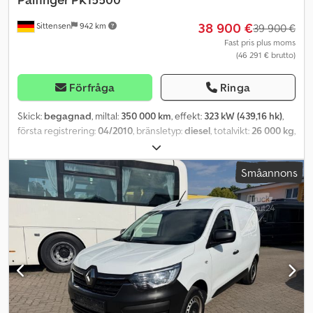
detta objekt. Välkommen att kontakta oss!
38 900 €
Sittensen
942 km
39 900 €
Fast pris plus moms
(46 291 € brutto)
Förfråga
Ringa
Skick:
begagnad
, miltal:
350 000 km
, effekt:
323 kW (439,16 hk)
,
första registrering:
04/2010
, bränsletyp:
diesel
, totalvikt:
26 000 kg
,
axelkonfiguration:
3 axlar
, färg:
vit
, växeltyp:
mekanisk
,
emissionsklass:
Euro 5
, total bredd:
2 500 mm
, total höjd:
4 000
Småannons
mm
, Utrustning:
ABS, kran, luftkonditionering
, 2-sidigt tippflak,
Bordmatik, dubbla bakdörrar med vridstångslås, hydraulisk
baklucka, 2 x spannmålsspjäll, underrunsskydd hydrauliskt
uppfällbart, rullpresenning, PALFINGER mellankran Typ: PK 15500
Performance, 2-punkts stödben, 4 x hydrauliska utskjut,
gripstyrning, högstyrning (vänster/höger), max lyftkapacitet 5850
kg, diagram: ca 4,5 m - 2960 kg, 6,1 m - 2050 kg, 8,0 m - 1470 kg, 10,1
m - 1110 kg, 12,2 m - 910 kg, släpkoppling, ABS, farthållare,
differentialspärrar, luftkonditionering, bränsleförvärmare,
uppvärmda och eljusterbara ytterbackspeglar, elektriska