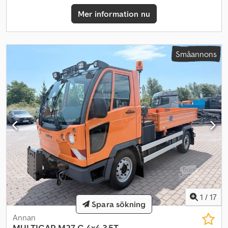
Mer information nu
Småannons
1
/
17
Spara sökning
Annan
MULTICAR
M27 C 4x4 3.5T