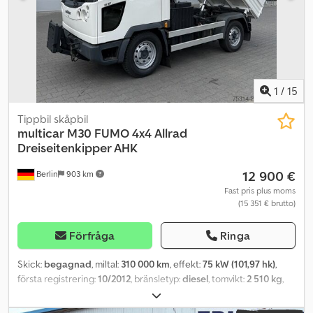
växellåda, förarairbag, servostyrning, nackstöd fram, reservhjul,
förarhytt: kort, diesel, framhjulsdrift, skick: begagnad, HSN 7806,
TSN 027, med reservation för fel och mellanförsäljning, besiktning
& avgasprov utförs innan försäljning
1
/
15
Tippbil skåpbil
multicar
M30 FUMO 4x4 Allrad
Dreiseitenkipper AHK
12 900 €
Berlin
903 km
Fast pris plus moms
(15 351 € brutto)
Förfråga
Ringa
Skick:
begagnad
, miltal:
310 000 km
, effekt:
75 kW (101,97 hk)
,
första registrering:
10/2012
, bränsletyp:
diesel
, tomvikt:
2 510 kg
,
maximal lastvikt:
990 kg
, totalvikt:
3 500 kg
, axelkonfiguration:
4x4
,
bränsle:
diesel
, färg:
vit
, förarhytt:
dagskåp
, växeltyp:
mekanisk
,