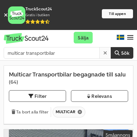
TruckScout24
Till appen
Gratis i butiken
Sälja
Sök
Multicar Transportbilar begagnade till salu
(64)
Filter
Relevans
MULTICAR
Ta bort alla filter
Småannons