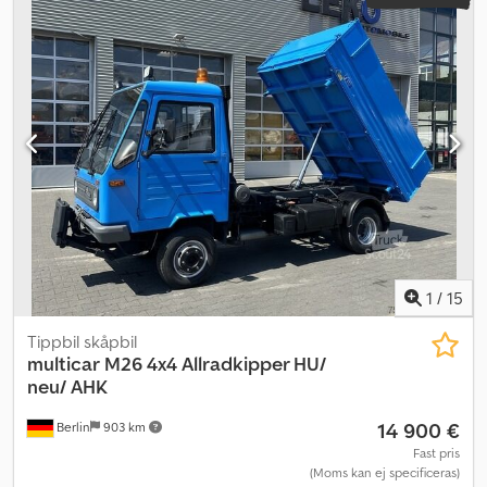
1
/
15
Tippbil skåpbil
multicar
M26 4x4 Allradkipper HU/
neu/ AHK
14 900 €
Berlin
903 km
Fast pris
(Moms kan ej specificeras)