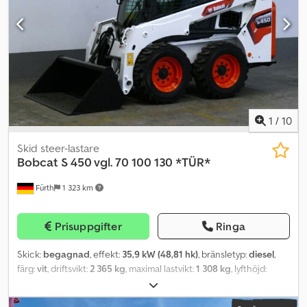
ca 3 172 mm (utan skopa ca 2 502 mm), bredd: 1 550 mm (skopa),
höjd: ca 1 976 mm. Pris exkl. moms vid export, inom landet
tillkommer lagstadgad moms. ∗∗∗ FINANSIERING MÖJLIG /
TRANSPORT BILLIGT (GLOBALT) / VID EXPORT BETALAS ENDAST
NETTOPRISET (!) ∗∗∗ © pb Dsdevzrl Aepfx Aqtsck
1
/
10
Skid steer-lastare
Bobcat
S 450 vgl. 70 100 130 *TÜR*
Fürth
1 323 km
Prisuppgifter
Ringa
Skick:
begagnad
, effekt:
35,9 kW (48,81 hk)
, bränsletyp:
diesel
,
färg:
vit
, driftsvikt:
2 365 kg
, maximal lastvikt:
1 308 kg
, lyfthöjd:
3 558 mm
, däcksstorlek:
10 - 16.5
, däckens skick:
98 procent
,
grävskopsbredd:
1 600 mm
, Tillverkningsår:
2015
, drifttimmar: