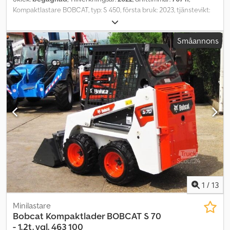
Kompaktlastare BOBCAT, typ: S 450, första bruk: 2023, tjänstevikt:
ca 2 436 kg, 4-cylindrig BOBCAT-dieselmotor (typ: DM02VB – 49,64
hk / 36,50 kW vid 2 600 varv/min), SKOPA (bredd: ca 1 600 mm),
Småannons
SNABBKOPPLING, EXTRA HYDRAULIK, överlastningshöjd: 3 558 mm,
tippvikt: 1 308 kg, ROPS / FOPS, SLUTEN HYTT, DÖRR, två skjutbara
sidofönster, ARBETSBELYSNING (fram), bakre belysning,
vindrutetorkare, värme/ventilation, BOBCAT komfortstol,
förankrings- och transportöglor. Däck: BKT TERRÄNGDÄCK (10 x
16,5 NHS) – samtliga ca 98%. Transportmått: längd: ca 3 172 mm
(utan skopa ca 2 502 mm), bredd: 1 600 mm (med skopa), höjd: ca 1
976 mm. Priset är netto export, inom Sverige tillkommer
lagstadgad moms. ∗∗∗ FINANSIERING MÖJLIG / TRANSPORT
TILL FÖRMÅNLIGA PRISER (VÄRLDEN ÖVER) / VID EXPORT
BETALAS ENDAST NETTOPRISET (!) ∗∗∗ © pb Dcodpfx Asxm
Srioqtjk
1
/
13
Minilastare
Bobcat
Kompaktlader BOBCAT S 70
- 1.2t. vgl. 463 100