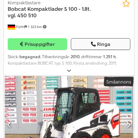
Kompaktlastare
Bobcat
Kompaktlader S 100 - 1.8t.
vgl. 450 510
Fürth
1 323 km
Prisuppgifter
Ringa
Skick:
begagnad
, Tillverkningsår:
2010
, drifttimmar:
1 251 h
,
Kompaktlastare BOBCAT, typ: S 100, första användning: 2011,
driftsvikt: ca 1 860 kg, 4-cylindrig KUBOTA-dieselmotor (typ: V1505
– ca 35,50 hk / 26,10 kW vid 3 000 rpm), SKOPA (bredd: ca 1 400
Småannons
mm) – SNABBVÄXLARE, EXTRA HYDRAULIK, nyttolast: 454 kg,
tippkapacitet: 915 kg, urlastningshöjd: 2 633 mm, ÖPPEN
FÖRARHYTT med SKJUTBARA SIDOFÖNSTER, ROPS / FOPS,
belysningsutrustning, ARBETSSTRÅLKASTARE (fram), komfortsäte,
last- och transportöglor. Däck: TERRÄNGDÄCK (27 x 10.50 - 15) –
runtom ca 80 %. Transportmått: längd: ca 2 800 mm (ca 2 260 mm
utan skopa), bredd: ca 1 250 mm, höjd: ca 1 960 mm. ∗∗∗
FINANSIERING MÖJLIG / TRANSPORT FÖRMÅNLIGT (VÄRLDEN
ÖVER) / VID EXPORT BETALAS ENDAST NETTOPRISET (!) ∗∗∗ ©