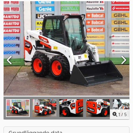
1
/
5
Grundläggande data