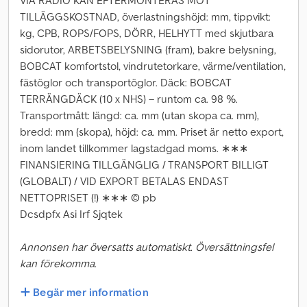
VIA RADIO KAN EFTERMONTERAS MOT
TILLÄGGSKOSTNAD, överlastningshöjd: mm, tippvikt:
kg, CPB, ROPS/FOPS, DÖRR, HELHYTT med skjutbara
sidorutor, ARBETSBELYSNING (fram), bakre belysning,
BOBCAT komfortstol, vindrutetorkare, värme/ventilation,
fästöglor och transportöglor. Däck: BOBCAT
TERRÄNGDÄCK (10 x NHS) – runtom ca. 98 %.
Transportmått: längd: ca. mm (utan skopa ca. mm),
bredd: mm (skopa), höjd: ca. mm. Priset är netto export,
inom landet tillkommer lagstadgad moms. ∗∗∗
FINANSIERING TILLGÄNGLIG / TRANSPORT BILLIGT
(GLOBALT) / VID EXPORT BETALAS ENDAST
NETTOPRISET (!) ∗∗∗ © pb
Dcsdpfx Asi Irf Sjqtek
Annonsen har översatts automatiskt. Översättningsfel
kan förekomma.
Begär mer information