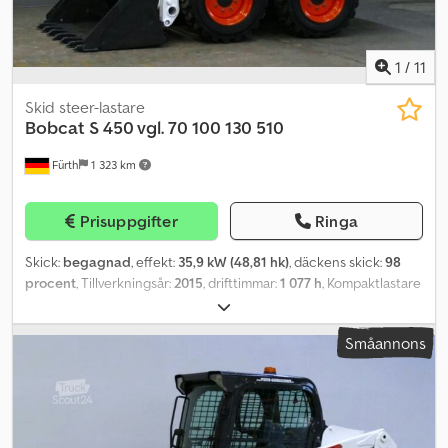
TILLGÄNGLIG (GLOBALT) / VID EXPORT BETALAS ENDAST
NETTOPRISET (!) © pb Djdpfstrd Rujx Aqtsck
1
/
11
Skid steer-lastare
Bobcat
S 450 vgl. 70 100 130 510
Fürth
1 323 km
Prisuppgifter
Ringa
Skick:
begagnad
, effekt:
35,9 kW (48,81 hk)
, däckens skick:
98
procent
, Tillverkningsår:
2015
, drifttimmar:
1 077 h
, Kompaktlastare
BOBCAT, typ: S 450, första användning 2016, tjänstevikt: ca 2 365
kg, 4-cylindrig KUBOTA-dieselmotor (typ: V 2203 – 48,82 hk / 35,90
Småannons
kW vid 2 800 varv/min), SKOPA (bredd: ca 1 550 mm),
SNABBVÄXLARE, tipphöjd: 3 558 mm, tipplast: 1 308 kg, ROPS/FOPS,
skjutbara sidorutor, ARBETSBELYSNING (fram), belysning (bak),
BOBCAT komfortstol, fästöglor för last och transport. Däck: BKT
TERRÄNGDÄCK (10 x 16.5) – runtom ca 98 %, Transportmått: längd: