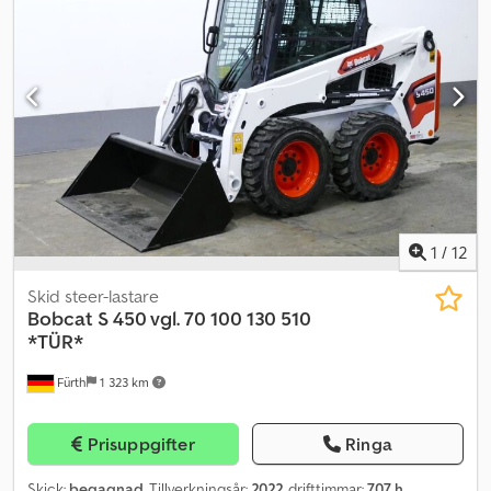
belysning (bak), vindrutetorkare, värme/ventilation, BOBCAT
komfortstol, last- och transportöglor. Däck: BOBCAT
TERRÄNGDÄCK (10 x 16.5) – runtom ca 80 %, transportmått: längd:
ca 3 172 mm (utan skopa ca 2 502 mm), bredd: 1 600 mm (skopa),
höjd: ca 1 976 mm. Priset är netto vid export, inom landet
tillkommer lagstadgad moms. ∗∗∗ FINANSIERING MÖJLIG /
TRANSPORT BILLIGT (VÄRLDEN ÖVER) / VID EXPORT GÄLLER
ENDAST NETTOPRIS (!) ∗∗∗ © pb Dcedexxtd Dopfx Aqtjk
1
/
12
Skid steer-lastare
Bobcat
S 450 vgl. 70 100 130 510
*TÜR*
Fürth
1 323 km
Prisuppgifter
Ringa
Skick:
begagnad
, Tillverkningsår:
2022
, drifttimmar:
707 h
,