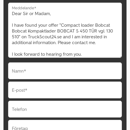
Meddelande*
Namn*
E-post*
Telefon
Företag