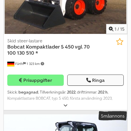
pb Dedpfoylkxmox Aqtock
1
/
15
Skid steer-lastare
Bobcat
Kompaktlader S 450 vgl. 70
100 130 510 *
Fürth
1 323 km
Prisuppgifter
Ringa
Skick:
begagnad
, Tillverkningsår:
2022
, drifttimmar:
202 h
,
Kompaktlastare BOBCAT, typ: S 450, första användning: 2023,
driftsvikt: ca 2 436 kg, 4-cylindrig BOBCAT-dieselmotor (typ:
DM02VB - 49,64 hk / 36,50 kW vid 2 600 rpm), SKOPA (bredd: ca 1
Småannons
600 mm), SNABBKOPPLING, EXTRA HYDRAULIK, överlastningshöjd:
3 558 mm, tippvikt: 1 308 kg, CPB, ROPS / FOPS, SLUTEN HYTT,
DÖRR, skjutbara sidorutor (2 st), ARBETSBELYSNING (fram),