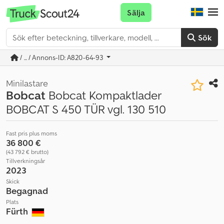
Sälja
Sök
/ ... / Annons-ID: A820-64-93
Minilastare
Bobcat
Bobcat Kompaktlader
BOBCAT S 450 TÜR vgl. 130 510
Fast pris plus moms
36 800 €
(43 792 € brutto)
Tillverkningsår
2023
Skick
Begagnad
Plats
Fürth