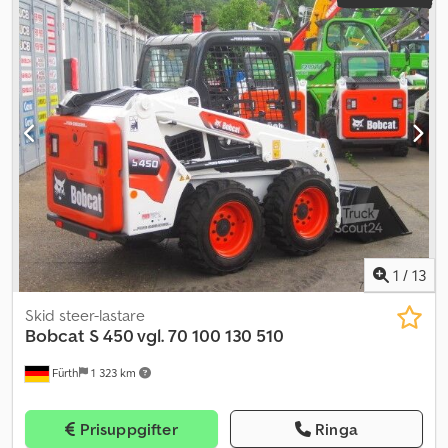
1
/
13
Skid steer-lastare
Bobcat
S 450 vgl. 70 100 130 510
Fürth
1 323 km
Prisuppgifter
Ringa