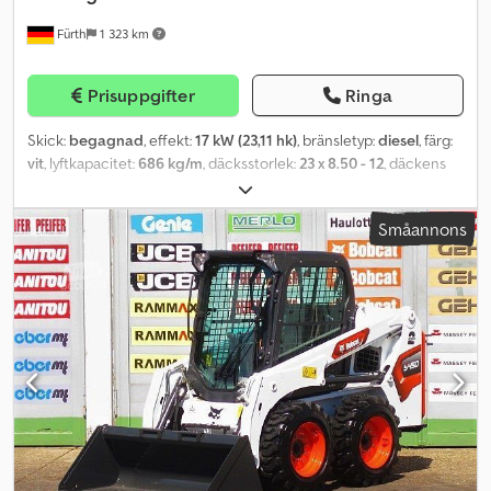
Fürth
1 323 km
Prisuppgifter
Ringa
Skick:
begagnad
, effekt:
17 kW (23,11 hk)
, bränsletyp:
diesel
, färg:
vit
, lyftkapacitet:
686 kg/m
, däcksstorlek:
23 x 8.50 - 12
, däckens
skick:
98 procent
, Tillverkningsår:
2023
, Utrustning:
extra
strålkastare, huvudskydd, hytt, standardskopa
, Kompaktlastare
Småannons
BOBCAT, typ: S 70, modell: 2023, tjänstevikt: 1 268 kg, 3-cylindrig
KUBOTA-dieselmotor (typ: D1005 – ca 23,39 hk / 17,20 kW vid 3 000
varv/min), SKOPA (bredd: ca 1 100 mm) - SNABBVÄXLARE, EXTRA
HYDRAULIK, nyttolast: 318 kg, tippbelastning: 686 kg,
överlastningshöjd: 2 399 mm, ARBETSTRÅLKASTARE (fram/bak),
FÖRARKABIN, ROPS / FOPS, komfortsäte, fäste- och transportöglor,
däck: BOBCAT TERRÄNGDÄCK (23 x 8.50 - 12) – runt om ca 98 %.
Transportsmått: Längd: ca 2 472 mm (ca 1 925 mm utan skopa),
bredd: ca 1 100 mm, höjd: ca 1 814 mm. ∗∗∗ FINANSIERING
MÖJLIG / TRANSPORT BILLIGT (VÄRLDEN ÖVER) / VID EXPORT
BEHÖVER ENDAST NETTOPRISET BETALAS (!) ∗∗∗ © pb Dodpfx
Aqel D Rmfstsck