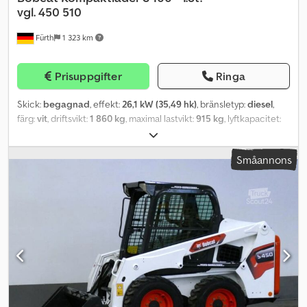
vgl. 450 510
Fürth
1 323 km
Prisuppgifter
Ringa
Skick:
begagnad
, effekt:
26,1 kW (35,49 hk)
, bränsletyp:
diesel
,
färg:
vit
, driftsvikt:
1 860 kg
, maximal lastvikt:
915 kg
, lyftkapacitet:
454 kg/m
, lyfthöjd:
2 633 mm
, däcksstorlek:
27 x 8.50 - 15
, däckens
skick:
98 procent
, axelkonfiguration:
2 axlar
, Tillverkningsår:
2015
,
Småannons
drifttimmar:
734 h
, Utrustning:
extra strålkastare, färddator,
hydraulik, hytt, standardskopa
, Kompaktlastare BOBCAT, typ: S
100, första användning: 2016, driftvikt: ca 1 860 kg, 4-cylindrig
KUBOTA-dieselmotor (typ: V1505 – ca 35,50 hk / 26,10 kW vid 3 000
rpm), SKOPA (bredd: ca 1 340 mm) – SNABBKOPPLING, EXTRA
HYDRAULIK, nyttolast: 454 kg, tippvikt: 915 kg, lastningshöjd: 2 633
mm, ROPS / FOPS, belysningsanläggning, ARBETSBELYSNING
(fram), komfortstol, fästöglor för transport, däck: BKT-
TERRÄNGDÄCK (27 x 8.50 - 15) – runtom ca 98 %. Transportmått:
längd: ca 2 800 mm (ca 2 260 mm utan skopa), bredd: ca 1 340 mm,
höjd: ca 1 960 mm. FINANSIERING MÖJLIG / TRANSPORT