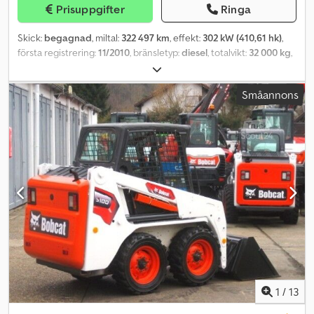
Prisuppgifter
Ringa
Skick:
begagnad
, miltal:
322 497 km
, effekt:
302 kW (410,61 hk)
,
första registrering:
11/2010
, bränsletyp:
diesel
, totalvikt:
32 000 kg
,
axelkonfiguration:
3 axlar
, färg:
vit
, växeltyp:
halvautomatisk
,
emissionsklass:
Euro 5
, Tillverkningsår:
2010
, Utrustning:
ABS,
Småannons
elektroniskt stabilitetsprogram (ESP), luftkonditionering
, Lastbil
betongpump MB Actros 3241 8x4 BB EPS med koppling Dcsdox S
A Injpfx Aqtjk Pump: Putzmeister BSF 31-5.16 H Skick: mycket bra
1
/
13