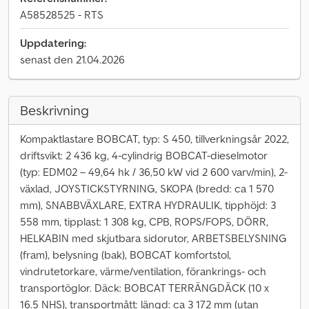
A58528525 - RTS
Uppdatering:
senast den 21.04.2026
Beskrivning
Kompaktlastare BOBCAT, typ: S 450, tillverkningsår 2022,
driftsvikt: 2 436 kg, 4-cylindrig BOBCAT-dieselmotor
(typ: EDM02 – 49,64 hk / 36,50 kW vid 2 600 varv/min), 2-
växlad, JOYSTICKSTYRNING, SKOPA (bredd: ca 1 570
mm), SNABBVÄXLARE, EXTRA HYDRAULIK, tipphöjd: 3
558 mm, tipplast: 1 308 kg, CPB, ROPS/FOPS, DÖRR,
HELKABIN med skjutbara sidorutor, ARBETSBELYSNING
(fram), belysning (bak), BOBCAT komfortstol,
vindrutetorkare, värme/ventilation, förankrings- och
transportöglor. Däck: BOBCAT TERRÄNGDÄCK (10 x
16.5 NHS), transportmått: längd: ca 3 172 mm (utan