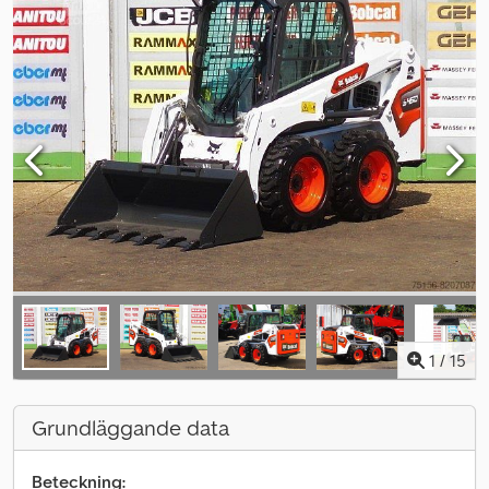
1
/
15
Grundläggande data
Beteckning: