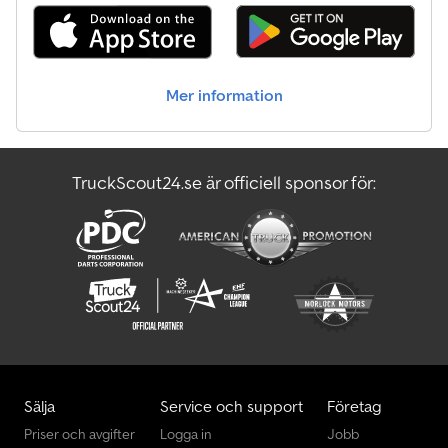
98 %, Transportmått: längd: ca 3 172 mm (utan skopa ca 2 502 mm),
bredd: 1 600 mm (skopa), höjd: ca 1 976 mm. Priset avser
nettoexport, inom landet tillkommer lagstadgad moms. ∗∗∗
FINANSIERING MÖJLIG / TRANSPORT FÖRMÅNLIGT (GLOBALT) /
Mer information
VID EXPORT BETALAS ENDAST NETTOPRISET (!) ∗∗∗ © pb
Cedpfxov Tk Dnj Aa Tsrf
TruckScout24.se är officiell sponsor för:
Sälja
Service och support
Företag
Priser och avgifter
Logga in
Jobb