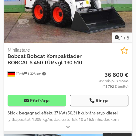
1
/
5
Minilastare
Bobcat
Bobcat Kompaktlader
BOBCAT S 450 TÜR vgl. 130 510
36 800 €
Fürth
1 323 km
Fast pris plus moms
(43 792 € brutto)
Förfråga
Ringa
Skick:
begagnad
, effekt:
37 kW (50,31 hk)
, bränsletyp:
diesel
,
lyftkapacitet:
1,308 kg/m
, däcksstorlek:
10 x 16.5 nhs
, däckens
skick:
98 procent
, Tillverkningsår:
2023
, Utrustning:
extra
strålkastare, huvudskydd, hytt, standardskopa
, Kompaktlastare