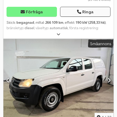
Förfråga
Ringa
Skick:
begagnad
, miltal:
266 109 km
, effekt:
190 kW (258,33 hk)
,
bränsletyp:
diesel
, växeltyp:
automatisk
, första registrering:
08/2019
, färg:
vit
, antal säten:
5
, Utrustning:
ABS, centrallås,
elektroniskt stabilitetsprogram (ESP), fyrhjulsdrift,
Småannons
luftkonditionering, partikelfilter
, * Tyskt fordon, från första
ägaren * Besiktning (HU) har gått ut, styrväxeln är otät * Dragkrok,
3 500 kg * V6-motor, 2 987 cc * Fyrhjulsdrift * Backkamera * Jag
skickar gärna en video via WhatsApp * WhatsApp: * Kontakt polski,
????? ?????: * Försäljning på uppdrag av kund utan garanti, alla
uppgifter utan ansvar, mellanförsäljning förbehålles Crsdpfx Ajyr A
Akea Tsf Ytterligare utrustning: Airbag förare/passagerare, drivtyp:
fyrhjulsdrift, ljudsystem Audio 20 (med touchpad), stötfångarsteg
bak, elektriskt justerbara och uppvärmda ytterspeglar, båda,
design- och utrustningslinje Progressive, el-sats för dragkrok,
körassistanssystem: Agility Select / Dynamic Select
(körlägesväljare), körassistanssystem: aktiv bromsassistans,
körassistanssystem: aktiv filhållningsassistans, körassistanssystem:
nedförsbackskontroll (Downhill-Speed-Regulation),