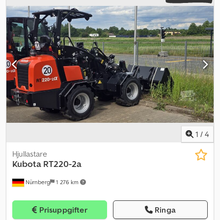
strålkastare, färddator, huvudskydd, hydraulik, hytt,
standardskopa
, Kompaktlastare BOBCAT, modell: S 450, första
användning 2018, tjänstevikt: ca 2 365 kg, 4-cylindrig KUBOTA-
dieselmotor (modell: V 2203 – 48,82 hk / 35,90 kW vid 2 800 rpm),
SKOPA (bredd: ca 1 600 mm), SNABBVÄXLARE, EXTRA HYDRAULIK,
överlastningshöjd: 3 558 mm, tipplast: 1 308 kg, ROPS / FOPS,
ARBETSBELYSNING (fram), belysning (bak), komfortstol, fästöglor
för last och transport. Däck: BKT TERRÄNGDÄCK (10 x 16,5) –
runtom ca 98 %. Transportmått: längd: ca 3 172 mm (utan skopa ca
2 502 mm), bredd: 1 600 mm (skopa), höjd: ca 1 976 mm. Priset är
netto för export, inom landet tillkommer lagstadgad moms. ∗∗∗
FINANSIERING MÖJLIG / TRANSPORT BILLIGT (GLOBALT) / VID
EXPORT SKA ENDAST NETTOPRISET BETALAS (!) ∗∗∗ © pb
1
/
4
Crodpfxswybcae Aa Tsf
Hjullastare
Kubota
RT220-2a
Nürnberg
1 276 km
Prisuppgifter
Ringa