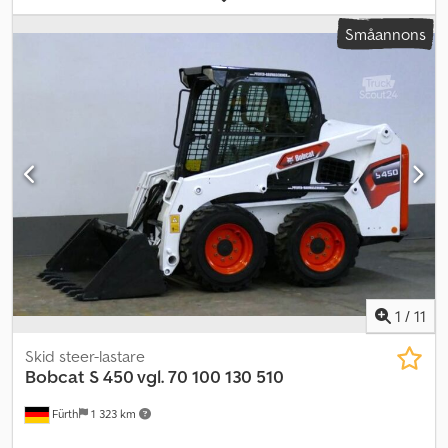
DRIVNING: 4X4X4 MAST: Teleskopisk KAPACITET: 2500 kg
Småannons
LYFTHÖJD: 5,9 m DÄCK: Bra SKICK: Normalt ID: 43307 = Ytterligare
information = Allmän information Tillverkningsår: 2015
Användningsområde: Byggnation Tekniska uppgifter Antal
cylindrar: 4 Bränsletyp: Diesel Drivning: Hjul Vikter Egenvikt: 4 750
kg Lastkapacitet: 2 500 kg Totalvikt: 7 250 kg Skick Allmänt skick:
Bra Tekniskt skick: Bra Csdewd Ewvopfx Aa Tsrf Optiskt skick: Bra
Ekonomisk information Pris: På förfrågan Ytterligare information
Kontakta Corne van Dueren den Hollander eller Roland för mer
information.
1
/
11
Skid steer-lastare
Bobcat
S 450 vgl. 70 100 130 510
Fürth
1 323 km