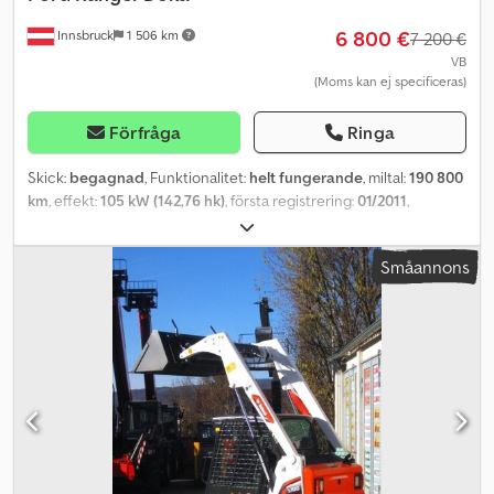
6 800 €
Innsbruck
1 506 km
7 200 €
VB
(Moms kan ej specificeras)
Förfråga
Ringa
Skick:
begagnad
, Funktionalitet:
helt fungerande
, miltal:
190 800
km
, effekt:
105 kW (142,76 hk)
, första registrering:
01/2011
,
bränsletyp:
diesel
, tomvikt:
1 845 kg
, maximal lastvikt:
990 kg
,
totalvikt:
2 985 kg
, däckens skick:
80 procent
, axelkonfiguration:
Småannons
4x4
, bränsletankens kapacitet:
70 l
, bränsleförbrukning
(stadstrafik):
9,3 l/100 km
, färg:
grön
, växeltyp:
mekanisk
, antal
växlar:
5
, fjädring:
stål
, antal säten:
5
, Tillverkningsår:
2011
,
Utrustning:
ABS, Android Auto, Bluetooth, backstartshjälp,
centrallås, elektrisk fönsterhiss, farthållare, färddator,
krockkudde, luftkonditionering, navigationssystem,
släpvagnskoppling, spoiler
, Fordonet är i gott skick, servad
regelbundet hos Ford. Csdpfx Aajyrxlzo Tsrf