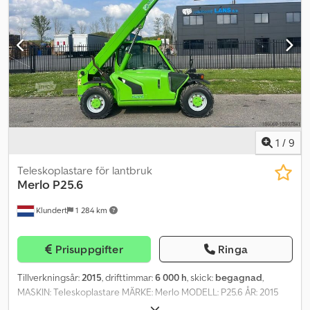
rpm), SKOPA (bredd: ca 1 340 mm) – SNABBKOPPLING, EXTRA
HYDRAULIK, nyttolast: 454 kg, tippvikt: 915 kg, lastningshöjd: 2 633
mm, ROPS / FOPS, belysningsanläggning, ARBETSBELYSNING
(fram), komfortstol, fästöglor för transport, däck: BKT-
TERRÄNGDÄCK (27 x 8.50 - 15) – runtom ca 98 %. Transportmått:
längd: ca 2 800 mm (ca 2 260 mm utan skopa), bredd: ca 1 340 mm,
höjd: ca 1 960 mm. FINANSIERING MÖJLIG / TRANSPORT
TILLGÄNGLIG (GLOBALT) / VID EXPORT BETALAS ENDAST
NETTOPRISET (!) © pb Csdstrd Ruopfx Aa Tsrf
1
/
9
Teleskoplastare för lantbruk
Merlo
P25.6
Klundert
1 284 km
Prisuppgifter
Ringa
Tillverkningsår:
2015
, drifttimmar:
6 000 h
, skick:
begagnad
,
MASKIN: Teleskoplastare MÄRKE: Merlo MODELL: P25.6 ÅR: 2015
MOTOR: Diesel DRIFTTIMMAR: 6000 VÄXELLÅDA: Automatisk