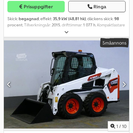
Prisuppgifter
Ringa
Skick:
begagnad
, effekt:
35,9 kW (48,81 hk)
, däckens skick:
98
procent
, Tillverkningsår:
2015
, drifttimmar:
1 077 h
, Kompaktlastare
BOBCAT, typ: S 450, första användning 2016, tjänstevikt: ca 2 365
kg, 4-cylindrig KUBOTA-dieselmotor (typ: V 2203 – 48,82 hk / 35,90
Småannons
kW vid 2 800 varv/min), SKOPA (bredd: ca 1 550 mm),
SNABBVÄXLARE, tipphöjd: 3 558 mm, tipplast: 1 308 kg, ROPS/FOPS,
skjutbara sidorutor, ARBETSBELYSNING (fram), belysning (bak),
BOBCAT komfortstol, fästöglor för last och transport. Däck: BKT
TERRÄNGDÄCK (10 x 16.5) – runtom ca 98 %, Transportmått: längd:
ca 3 172 mm (utan skopa ca 2 502 mm), bredd: 1 550 mm (skopa),
höjd: ca 1 976 mm. Pris exkl. moms vid export, inom landet
tillkommer lagstadgad moms. ∗∗∗ FINANSIERING MÖJLIG /
TRANSPORT BILLIGT (GLOBALT) / VID EXPORT BETALAS ENDAST
NETTOPRISET (!) ∗∗∗ © pb Csdpfx Aevzrl Aja Tsrf
1
/
10