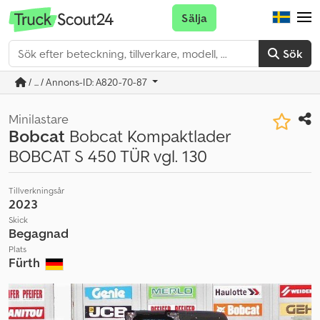
Sälja
Sök
/ ... / Annons-ID: A820-70-87
Minilastare
Bobcat
Bobcat Kompaktlader
BOBCAT S 450 TÜR vgl. 130
Tillverkningsår
2023
Skick
Begagnad
Plats
Fürth