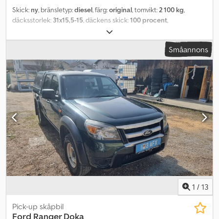
Skick:
ny
, bränsletyp:
diesel
, färg:
original
, tomvikt:
2 100 kg
,
däcksstorlek:
31x15,5-15
, däckens skick:
100 procent
,
Tillverkningsår:
2024
, Utrustning:
UVV säkerhetskontroll, extra
strålkastare, fyrhjulsdrift, hytt, pallgafflar, släpvagnskoppling,
Småannons
standardskopa
, Kubota hjullastare RT220-2 alpha – 20 km/h –
med fällbart förarskyddstak inkl. pallgaffel inkl. standardskopa
1400 mm Crjdpfow Idquox Aa Tsf
1
/
13
Pick-up skåpbil
Ford
Ranger Doka