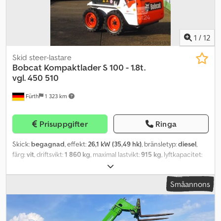
1
/
12
Skid steer-lastare
Bobcat
Kompaktlader S 100 - 1.8t.
vgl. 450 510
Fürth
1 323 km
Prisuppgifter
Ringa
Skick:
begagnad
, effekt:
26,1 kW (35,49 hk)
, bränsletyp:
diesel
,
färg:
vit
, driftsvikt:
1 860 kg
, maximal lastvikt:
915 kg
, lyftkapacitet:
454 kg/m
, lyfthöjd:
2 633 mm
, däcksstorlek:
27 x 8.50 - 15
, däckens
skick:
98 procent
, axelkonfiguration:
2 axlar
, Tillverkningsår:
2015
,
Småannons
drifttimmar:
734 h
, Utrustning:
extra strålkastare, färddator,
hydraulik, hytt, standardskopa
, Kompaktlastare BOBCAT, typ: S
100, första användning: 2016, driftvikt: ca 1 860 kg, 4-cylindrig
KUBOTA-dieselmotor (typ: V1505 – ca 35,50 hk / 26,10 kW vid 3 000