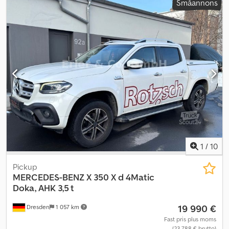
Småannons
BOBCAT, typ: S 450, årsmodell 2022, driftsvikt: ca. kg, 4-cylindrig
BOBCAT-dieselmotor (typ: EDM02 - hk / kW vid varv/min), 2-
HASTIGHETER, JOYSTICKSTYRNING, SKOPA (bredd: ca. mm),
SNABBVÄXLARE, EXTRA HYDRAULIK, FJÄRRSTYRNING VIA RADIO
KAN EFTERMONTERAS MOT TILLÄGGSKOSTNAD,
överlastningshöjd: mm, tippvikt: kg, CPB, ROPS/FOPS, DÖRR,
HELHYTT med skjutbara sidorutor, ARBETSBELYSNING (fram),
bakre belysning, BOBCAT komfortstol, vindrutetorkare,
värme/ventilation, fästöglor och transportöglor. Däck: BOBCAT
TERRÄNGDÄCK (10 x NHS) – runtom ca. 98 %. Transportmått:
längd: ca. mm (utan skopa ca. mm), bredd: mm (skopa), höjd: ca.
mm. Priset är netto export, inom landet tillkommer lagstadgad
moms. ∗∗∗ FINANSIERING TILLGÄNGLIG / TRANSPORT BILLIGT
(GLOBALT) / VID EXPORT BETALAS ENDAST NETTOPRISET (!)
1
/
10
∗∗∗ © pb Cedpfxji Irf Ss Aa Torf
Pickup
MERCEDES-BENZ
X 350 X d 4Matic
Doka, AHK 3,5 t
19 990 €
Dresden
1 057 km
Fast pris plus moms
(23 788 € brutto)