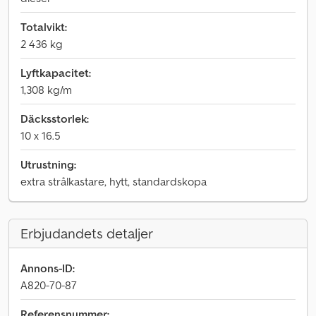
Totalvikt:
2 436 kg
Lyftkapacitet:
1,308 kg/m
Däcksstorlek:
10 x 16.5
Utrustning:
extra strålkastare, hytt, standardskopa
Erbjudandets detaljer
Annons-ID:
A820-70-87
Referensnummer: