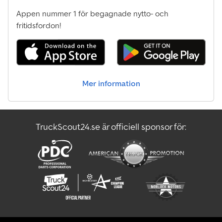
Andra Rivningssax
Appen nummer 1 för begagnade nytto- och
Andra Rotorharvar
fritidsfordon!
Andra Sidoladdare
Andra Skivharv
Mer information
Andra Sophantering
Andra Tryck
TruckScout24.se är officiell sponsor för:
Andra Tränare
Andra Vält