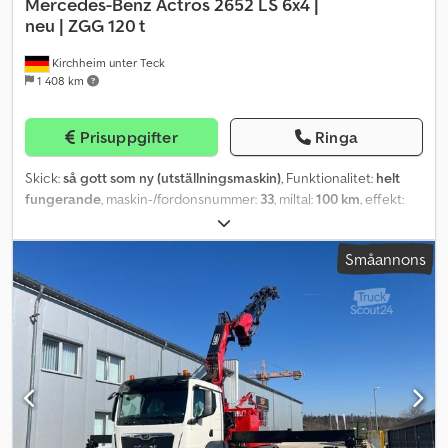
Mercedes-Benz
Actros 2652 LS 6x4 |
neu | ZGG 120 t
Kirchheim unter Teck
1 408 km
Prisuppgifter
Ringa
Skick:
så gott som ny (utställningsmaskin)
, Funktionalitet:
helt
fungerande
, maskin-/fordonsnummer:
33
, miltal:
100 km
, effekt:
380 kW (516,66 hk)
, första registrering:
03/2026
, bränsletyp:
diesel
, tomvikt:
10 216 kg
, totalvikt:
28 000 kg
, däckens skick:
100
Småannons
procent
, axelkonfiguration:
6x4
, hjulbas:
3 400 mm
, bränsle:
diesel
,
bränsletankens kapacitet:
640 l
, bromsar:
retarder
, färg:
silver
,
förarhytt:
sovhytt
, växeltyp:
automatisk
, emissionsklass:
Euro 6
,
fjädring:
stål-luft
, tillåten axelbelastning (axel 1):
8 000 kg
, tillåten
axellast (axel 2):
13 000 kg
, tillåten axellast (axel 3):
13 000 kg
,
driftsvikt:
26 000 kg
, Utrustning:
ABS, AdBlue, Bluetooth,
Färdskrivare, USB-port, andra bränsletank, antisladdsystem,
centrallås, differentialspärr, elektrisk fönsterhiss, elstyrd spegel,
extra strålkastare, farthållare, full servicehistorik, färddator,