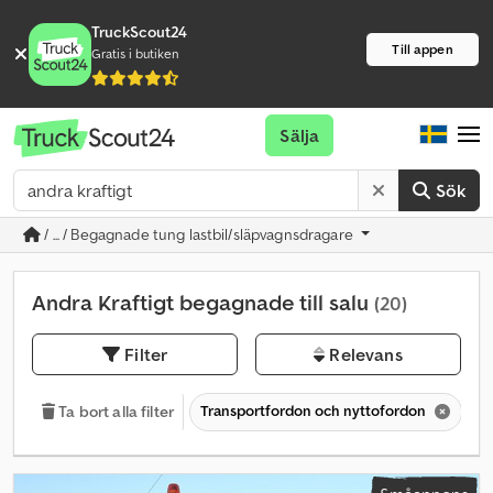
TruckScout24
Till appen
Gratis i butiken
Sälja
Sök
/ ... / Begagnade tung lastbil/släpvagnsdragare
Andra Kraftigt begagnade till salu
(20)
Filter
Relevans
Transportfordon och nyttofordon
Dr
Ta bort alla filter