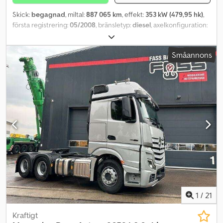
Skick:
begagnad
, miltal:
887 065 km
, effekt:
353 kW (479,95 hk)
,
första registrering:
05/2008
, bränsletyp:
diesel
, axelkonfiguration:
6x4
, bromsar:
motorbroms
, emissionsklass:
Euro 4
, fjädring:
stål-
luft
, Tillverkningsår:
2008
, MAN TGA 33.480, år 2008, 887065 km,
Småannons
EURO4, hydrauliksystem, manuell växellåda, luftfjädring. Crsdeqd
Ripepfx Akwsf
1
/
21
Kraftigt