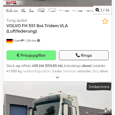
1
/
14
Tung lastbil
VOLVO
FH 551 8x4 Tridem VLA
(Luftfederung)
Essen
1 204 km
Prisuppgifter
Ringa
Skick:
ny
, effekt:
405 kW (550,65 hk)
, bränsletyp:
diesel
, totalvikt:
41 000 kg
, axelkonfiguration:
3 axlar
, bromsar:
retarder
, färg:
silver
,
växeltyp:
automatisk
, Utrustning:
ABS, elektroniskt
stabilitetsprogram (ESP), luftkonditionering, navigationssystem,
Småannons
parkeringsvärmare, partikelfilter
, Hela vårt fordonsutbud med
omedelbart och kortfristigt tillgängliga fordon hittar du på vår
hemsida. Utdrag ur utrustningen. Komplett utrustningslista erhålls
på begäran. - Framaxel, elektro-hydraulisk styrning - Luftfjädring
bak, Tridem-utförande, 2 drivande axlar - Globetrotter XL-
säkerhetsförarhytt FH - Axelavstånd 3 900 mm - Avgasutsläpp