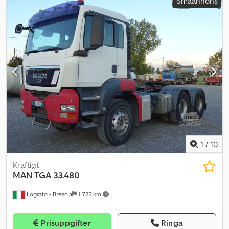
Småannons
1
/
10
Kraftigt
MAN
TGA 33.480
Lograto - Brescia
1 725 km
Prisuppgifter
Ringa